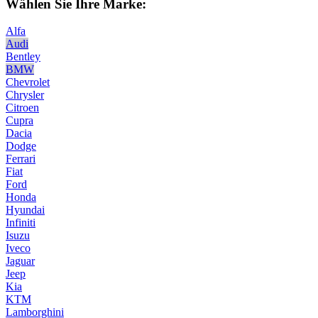
Wählen Sie Ihre Marke:
Alfa
Audi
Bentley
BMW
Chevrolet
Chrysler
Citroen
Cupra
Dacia
Dodge
Ferrari
Fiat
Ford
Honda
Hyundai
Infiniti
Isuzu
Iveco
Jaguar
Jeep
Kia
KTM
Lamborghini