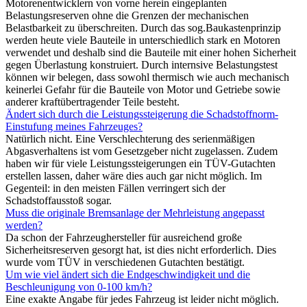
Motorenentwicklern von vorne herein eingeplanten
Belastungsreserven ohne die Grenzen der mechanischen
Belastbarkeit zu überschreiten. Durch das sog.Baukastenprinzip
werden heute viele Bauteile in unterschiedlich stark en Motoren
verwendet und deshalb sind die Bauteile mit einer hohen Sicherheit
gegen Überlastung konstruiert. Durch internsive Belastungstest
können wir belegen, dass sowohl thermisch wie auch mechanisch
keinerlei Gefahr für die Bauteile von Motor und Getriebe sowie
anderer kraftübertragender Teile besteht.
Ändert sich durch die Leistungssteigerung die Schadstoffnorm-
Einstufung meines Fahrzeuges?
Natürlich nicht. Eine Verschlechterung des serienmäßigen
Abgasverhaltens ist vom Gesetzgeber nicht zugelassen. Zudem
haben wir für viele Leistungssteigerungen ein TÜV-Gutachten
erstellen lassen, daher wäre dies auch gar nicht möglich. Im
Gegenteil: in den meisten Fällen verringert sich der
Schadstoffausstoß sogar.
Muss die originale Bremsanlage der Mehrleistung angepasst
werden?
Da schon der Fahrzeughersteller für ausreichend große
Sicherheitsreserven gesorgt hat, ist dies nicht erforderlich. Dies
wurde vom TÜV in verschiedenen Gutachten bestätigt.
Um wie viel ändert sich die Endgeschwindigkeit und die
Beschleunigung von 0-100 km/h?
Eine exakte Angabe für jedes Fahrzeug ist leider nicht möglich.