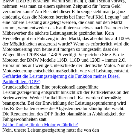
BMW 118D zu bestehen, warum soll man(n) dann schon vorweg
nehmen, was man zu einem späteren Zeitpunkt für "extra Geld"
verkaufen kann? Am Beispiel dieser Fahrzeuge sieht man ja ganz
eindeutig, dass die Motoren bereits bei Ihrer "auf Kiel Legung" auf
eine höhere Leistung ausgelegt werden, die dann auf den Markt
kommt, wenn entweder das Kaufinteresse etwas nachlässt oder der
Mitbewerber die nächste Leistungsstufe gezündet hat. Kein
Hersteller gibt ein Fahrzeug in den Markt, das absolut bis auf 100%
der Möglichkeiten ausgereizt wurde? Wenn es erforderlich wird die
Motorsteuerung von heute auf morgen so umgestellt, dass der
Wagen über 170PS statt 143PS verfügt. Vergleichen Sie z.B. die
Motoren der BMW Modelle 116D, 118D und 120D – immer 2.0l
Hubraum bis auf wenige Unterschiede der identische Motor. Nur die
Motorsteuerung entscheidet maßgeblich, wie viel Leistung entsteht.
Gefährdet die Leistungssteigerung die Funktion meines Diesel
Partikelfilters (DPF)
Grundsätzlich nicht. Eine professionell ausgeführte
Leistungssteigerung entspricht hinsichtlich der Partikelemission den
Serienwerten. Weder Partikelfilter noch Kat werden übermäßig
beansprucht. Bei der Entwicklung der Leistungsoptimierung wird
das Rußverhalten sowie die Abgastemperatur ständig überwacht.
Die Regeneration des DPF findet planmäßig in Abhängigkeit der
Fahrgewohnheiten statt.
Ist Ihr Tuning für den Motor gefährlich?
Nein, unsere Leistungssteigerung nutzt die von den