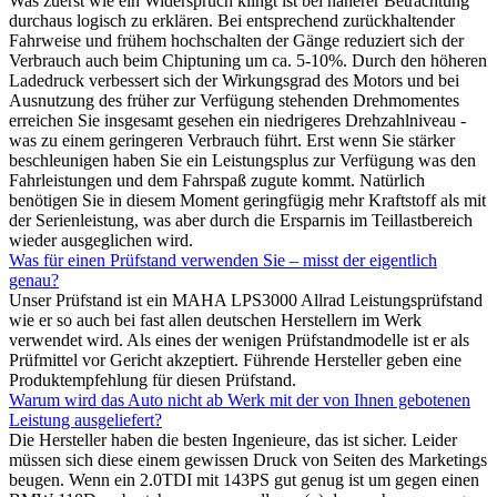
Was zuerst wie ein Widerspruch klingt ist bei näherer Betrachtung
durchaus logisch zu erklären. Bei entsprechend zurückhaltender
Fahrweise und frühem hochschalten der Gänge reduziert sich der
Verbrauch auch beim Chiptuning um ca. 5-10%. Durch den höheren
Ladedruck verbessert sich der Wirkungsgrad des Motors und bei
Ausnutzung des früher zur Verfügung stehenden Drehmomentes
erreichen Sie insgesamt gesehen ein niedrigeres Drehzahlniveau -
was zu einem geringeren Verbrauch führt. Erst wenn Sie stärker
beschleunigen haben Sie ein Leistungsplus zur Verfügung was den
Fahrleistungen und dem Fahrspaß zugute kommt. Natürlich
benötigen Sie in diesem Moment geringfügig mehr Kraftstoff als mit
der Serienleistung, was aber durch die Ersparnis im Teillastbereich
wieder ausgeglichen wird.
Was für einen Prüfstand verwenden Sie – misst der eigentlich
genau?
Unser Prüfstand ist ein MAHA LPS3000 Allrad Leistungsprüfstand
wie er so auch bei fast allen deutschen Herstellern im Werk
verwendet wird. Als eines der wenigen Prüfstandmodelle ist er als
Prüfmittel vor Gericht akzeptiert. Führende Hersteller geben eine
Produktempfehlung für diesen Prüfstand.
Warum wird das Auto nicht ab Werk mit der von Ihnen gebotenen
Leistung ausgeliefert?
Die Hersteller haben die besten Ingenieure, das ist sicher. Leider
müssen sich diese einem gewissen Druck von Seiten des Marketings
beugen. Wenn ein 2.0TDI mit 143PS gut genug ist um gegen einen