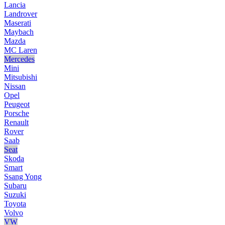
Lancia
Landrover
Maserati
Maybach
Mazda
MC Laren
Mercedes
Mini
Mitsubishi
Nissan
Opel
Peugeot
Porsche
Renault
Rover
Saab
Seat
Skoda
Smart
Ssang Yong
Subaru
Suzuki
Toyota
Volvo
VW