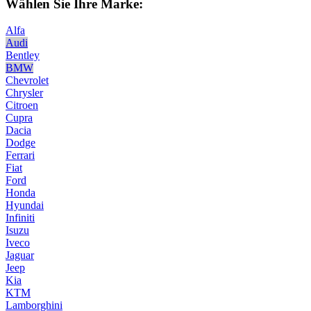
Wählen Sie Ihre Marke:
Alfa
Audi
Bentley
BMW
Chevrolet
Chrysler
Citroen
Cupra
Dacia
Dodge
Ferrari
Fiat
Ford
Honda
Hyundai
Infiniti
Isuzu
Iveco
Jaguar
Jeep
Kia
KTM
Lamborghini