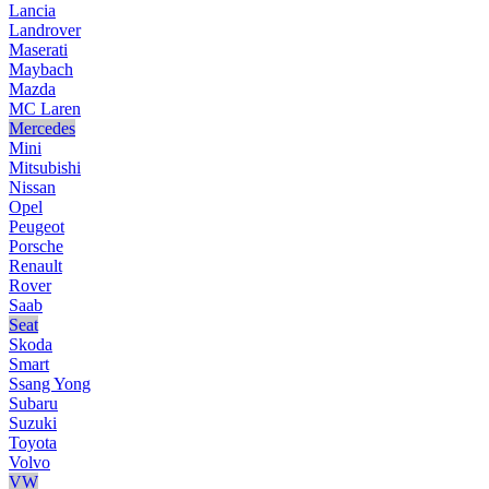
Lancia
Landrover
Maserati
Maybach
Mazda
MC Laren
Mercedes
Mini
Mitsubishi
Nissan
Opel
Peugeot
Porsche
Renault
Rover
Saab
Seat
Skoda
Smart
Ssang Yong
Subaru
Suzuki
Toyota
Volvo
VW