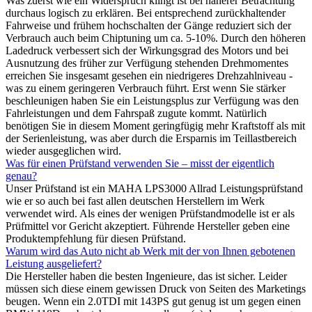
Was zuerst wie ein Widerspruch klingt ist bei näherer Betrachtung
durchaus logisch zu erklären. Bei entsprechend zurückhaltender
Fahrweise und frühem hochschalten der Gänge reduziert sich der
Verbrauch auch beim Chiptuning um ca. 5-10%. Durch den höheren
Ladedruck verbessert sich der Wirkungsgrad des Motors und bei
Ausnutzung des früher zur Verfügung stehenden Drehmomentes
erreichen Sie insgesamt gesehen ein niedrigeres Drehzahlniveau -
was zu einem geringeren Verbrauch führt. Erst wenn Sie stärker
beschleunigen haben Sie ein Leistungsplus zur Verfügung was den
Fahrleistungen und dem Fahrspaß zugute kommt. Natürlich
benötigen Sie in diesem Moment geringfügig mehr Kraftstoff als mit
der Serienleistung, was aber durch die Ersparnis im Teillastbereich
wieder ausgeglichen wird.
Was für einen Prüfstand verwenden Sie – misst der eigentlich
genau?
Unser Prüfstand ist ein MAHA LPS3000 Allrad Leistungsprüfstand
wie er so auch bei fast allen deutschen Herstellern im Werk
verwendet wird. Als eines der wenigen Prüfstandmodelle ist er als
Prüfmittel vor Gericht akzeptiert. Führende Hersteller geben eine
Produktempfehlung für diesen Prüfstand.
Warum wird das Auto nicht ab Werk mit der von Ihnen gebotenen
Leistung ausgeliefert?
Die Hersteller haben die besten Ingenieure, das ist sicher. Leider
müssen sich diese einem gewissen Druck von Seiten des Marketings
beugen. Wenn ein 2.0TDI mit 143PS gut genug ist um gegen einen