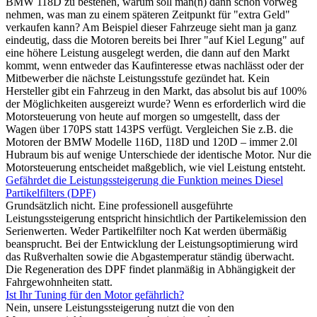
BMW 118D zu bestehen, warum soll man(n) dann schon vorweg
nehmen, was man zu einem späteren Zeitpunkt für "extra Geld"
verkaufen kann? Am Beispiel dieser Fahrzeuge sieht man ja ganz
eindeutig, dass die Motoren bereits bei Ihrer "auf Kiel Legung" auf
eine höhere Leistung ausgelegt werden, die dann auf den Markt
kommt, wenn entweder das Kaufinteresse etwas nachlässt oder der
Mitbewerber die nächste Leistungsstufe gezündet hat. Kein
Hersteller gibt ein Fahrzeug in den Markt, das absolut bis auf 100%
der Möglichkeiten ausgereizt wurde? Wenn es erforderlich wird die
Motorsteuerung von heute auf morgen so umgestellt, dass der
Wagen über 170PS statt 143PS verfügt. Vergleichen Sie z.B. die
Motoren der BMW Modelle 116D, 118D und 120D – immer 2.0l
Hubraum bis auf wenige Unterschiede der identische Motor. Nur die
Motorsteuerung entscheidet maßgeblich, wie viel Leistung entsteht.
Gefährdet die Leistungssteigerung die Funktion meines Diesel
Partikelfilters (DPF)
Grundsätzlich nicht. Eine professionell ausgeführte
Leistungssteigerung entspricht hinsichtlich der Partikelemission den
Serienwerten. Weder Partikelfilter noch Kat werden übermäßig
beansprucht. Bei der Entwicklung der Leistungsoptimierung wird
das Rußverhalten sowie die Abgastemperatur ständig überwacht.
Die Regeneration des DPF findet planmäßig in Abhängigkeit der
Fahrgewohnheiten statt.
Ist Ihr Tuning für den Motor gefährlich?
Nein, unsere Leistungssteigerung nutzt die von den