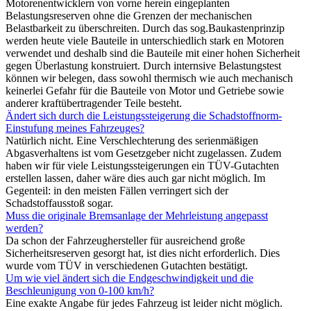
Motorenentwicklern von vorne herein eingeplanten
Belastungsreserven ohne die Grenzen der mechanischen
Belastbarkeit zu überschreiten. Durch das sog.Baukastenprinzip
werden heute viele Bauteile in unterschiedlich stark en Motoren
verwendet und deshalb sind die Bauteile mit einer hohen Sicherheit
gegen Überlastung konstruiert. Durch internsive Belastungstest
können wir belegen, dass sowohl thermisch wie auch mechanisch
keinerlei Gefahr für die Bauteile von Motor und Getriebe sowie
anderer kraftübertragender Teile besteht.
Ändert sich durch die Leistungssteigerung die Schadstoffnorm-
Einstufung meines Fahrzeuges?
Natürlich nicht. Eine Verschlechterung des serienmäßigen
Abgasverhaltens ist vom Gesetzgeber nicht zugelassen. Zudem
haben wir für viele Leistungssteigerungen ein TÜV-Gutachten
erstellen lassen, daher wäre dies auch gar nicht möglich. Im
Gegenteil: in den meisten Fällen verringert sich der
Schadstoffausstoß sogar.
Muss die originale Bremsanlage der Mehrleistung angepasst
werden?
Da schon der Fahrzeughersteller für ausreichend große
Sicherheitsreserven gesorgt hat, ist dies nicht erforderlich. Dies
wurde vom TÜV in verschiedenen Gutachten bestätigt.
Um wie viel ändert sich die Endgeschwindigkeit und die
Beschleunigung von 0-100 km/h?
Eine exakte Angabe für jedes Fahrzeug ist leider nicht möglich.