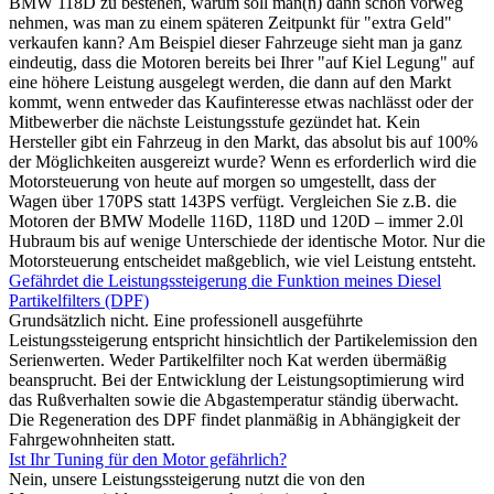
BMW 118D zu bestehen, warum soll man(n) dann schon vorweg
nehmen, was man zu einem späteren Zeitpunkt für "extra Geld"
verkaufen kann? Am Beispiel dieser Fahrzeuge sieht man ja ganz
eindeutig, dass die Motoren bereits bei Ihrer "auf Kiel Legung" auf
eine höhere Leistung ausgelegt werden, die dann auf den Markt
kommt, wenn entweder das Kaufinteresse etwas nachlässt oder der
Mitbewerber die nächste Leistungsstufe gezündet hat. Kein
Hersteller gibt ein Fahrzeug in den Markt, das absolut bis auf 100%
der Möglichkeiten ausgereizt wurde? Wenn es erforderlich wird die
Motorsteuerung von heute auf morgen so umgestellt, dass der
Wagen über 170PS statt 143PS verfügt. Vergleichen Sie z.B. die
Motoren der BMW Modelle 116D, 118D und 120D – immer 2.0l
Hubraum bis auf wenige Unterschiede der identische Motor. Nur die
Motorsteuerung entscheidet maßgeblich, wie viel Leistung entsteht.
Gefährdet die Leistungssteigerung die Funktion meines Diesel
Partikelfilters (DPF)
Grundsätzlich nicht. Eine professionell ausgeführte
Leistungssteigerung entspricht hinsichtlich der Partikelemission den
Serienwerten. Weder Partikelfilter noch Kat werden übermäßig
beansprucht. Bei der Entwicklung der Leistungsoptimierung wird
das Rußverhalten sowie die Abgastemperatur ständig überwacht.
Die Regeneration des DPF findet planmäßig in Abhängigkeit der
Fahrgewohnheiten statt.
Ist Ihr Tuning für den Motor gefährlich?
Nein, unsere Leistungssteigerung nutzt die von den