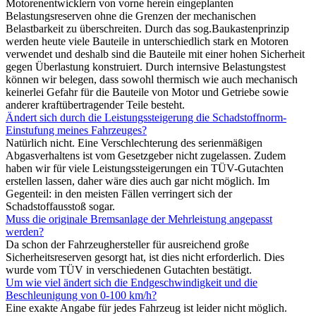
Motorenentwicklern von vorne herein eingeplanten
Belastungsreserven ohne die Grenzen der mechanischen
Belastbarkeit zu überschreiten. Durch das sog.Baukastenprinzip
werden heute viele Bauteile in unterschiedlich stark en Motoren
verwendet und deshalb sind die Bauteile mit einer hohen Sicherheit
gegen Überlastung konstruiert. Durch internsive Belastungstest
können wir belegen, dass sowohl thermisch wie auch mechanisch
keinerlei Gefahr für die Bauteile von Motor und Getriebe sowie
anderer kraftübertragender Teile besteht.
Ändert sich durch die Leistungssteigerung die Schadstoffnorm-
Einstufung meines Fahrzeuges?
Natürlich nicht. Eine Verschlechterung des serienmäßigen
Abgasverhaltens ist vom Gesetzgeber nicht zugelassen. Zudem
haben wir für viele Leistungssteigerungen ein TÜV-Gutachten
erstellen lassen, daher wäre dies auch gar nicht möglich. Im
Gegenteil: in den meisten Fällen verringert sich der
Schadstoffausstoß sogar.
Muss die originale Bremsanlage der Mehrleistung angepasst
werden?
Da schon der Fahrzeughersteller für ausreichend große
Sicherheitsreserven gesorgt hat, ist dies nicht erforderlich. Dies
wurde vom TÜV in verschiedenen Gutachten bestätigt.
Um wie viel ändert sich die Endgeschwindigkeit und die
Beschleunigung von 0-100 km/h?
Eine exakte Angabe für jedes Fahrzeug ist leider nicht möglich.