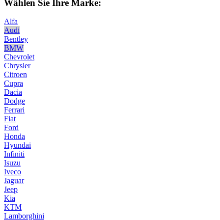
Wählen Sie Ihre Marke:
Alfa
Audi
Bentley
BMW
Chevrolet
Chrysler
Citroen
Cupra
Dacia
Dodge
Ferrari
Fiat
Ford
Honda
Hyundai
Infiniti
Isuzu
Iveco
Jaguar
Jeep
Kia
KTM
Lamborghini