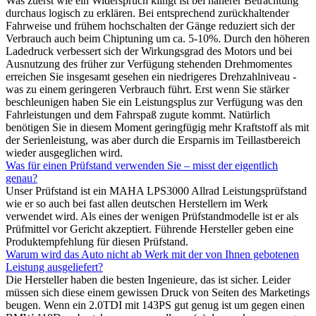
Was zuerst wie ein Widerspruch klingt ist bei näherer Betrachtung
durchaus logisch zu erklären. Bei entsprechend zurückhaltender
Fahrweise und frühem hochschalten der Gänge reduziert sich der
Verbrauch auch beim Chiptuning um ca. 5-10%. Durch den höheren
Ladedruck verbessert sich der Wirkungsgrad des Motors und bei
Ausnutzung des früher zur Verfügung stehenden Drehmomentes
erreichen Sie insgesamt gesehen ein niedrigeres Drehzahlniveau -
was zu einem geringeren Verbrauch führt. Erst wenn Sie stärker
beschleunigen haben Sie ein Leistungsplus zur Verfügung was den
Fahrleistungen und dem Fahrspaß zugute kommt. Natürlich
benötigen Sie in diesem Moment geringfügig mehr Kraftstoff als mit
der Serienleistung, was aber durch die Ersparnis im Teillastbereich
wieder ausgeglichen wird.
Was für einen Prüfstand verwenden Sie – misst der eigentlich
genau?
Unser Prüfstand ist ein MAHA LPS3000 Allrad Leistungsprüfstand
wie er so auch bei fast allen deutschen Herstellern im Werk
verwendet wird. Als eines der wenigen Prüfstandmodelle ist er als
Prüfmittel vor Gericht akzeptiert. Führende Hersteller geben eine
Produktempfehlung für diesen Prüfstand.
Warum wird das Auto nicht ab Werk mit der von Ihnen gebotenen
Leistung ausgeliefert?
Die Hersteller haben die besten Ingenieure, das ist sicher. Leider
müssen sich diese einem gewissen Druck von Seiten des Marketings
beugen. Wenn ein 2.0TDI mit 143PS gut genug ist um gegen einen