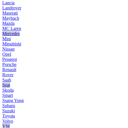
Lancia
Landrover
Maserati
Maybach
Mazda
MC Laren
Mercedes
Mini
Mitsubishi
Nissan
Opel
Peugeot
Porsche
Renault
Rover
Saab
Seat
Skoda
Smart
Ssang Yong
Subaru
Suzuki
Toyota
Volvo
VW