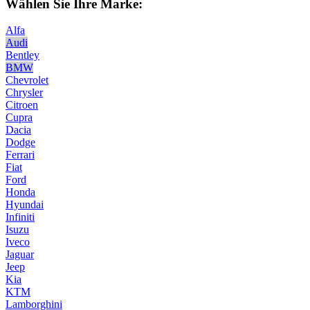
Wählen Sie Ihre Marke:
Alfa
Audi
Bentley
BMW
Chevrolet
Chrysler
Citroen
Cupra
Dacia
Dodge
Ferrari
Fiat
Ford
Honda
Hyundai
Infiniti
Isuzu
Iveco
Jaguar
Jeep
Kia
KTM
Lamborghini