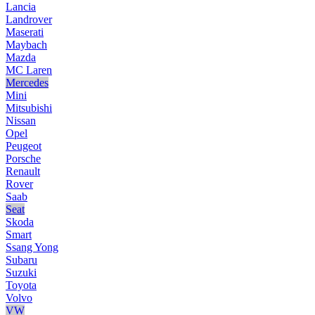
Lancia
Landrover
Maserati
Maybach
Mazda
MC Laren
Mercedes
Mini
Mitsubishi
Nissan
Opel
Peugeot
Porsche
Renault
Rover
Saab
Seat
Skoda
Smart
Ssang Yong
Subaru
Suzuki
Toyota
Volvo
VW