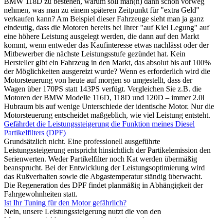
BMW 118D zu bestehen, warum soll man(n) dann schon vorweg
nehmen, was man zu einem späteren Zeitpunkt für "extra Geld"
verkaufen kann? Am Beispiel dieser Fahrzeuge sieht man ja ganz
eindeutig, dass die Motoren bereits bei Ihrer "auf Kiel Legung" auf
eine höhere Leistung ausgelegt werden, die dann auf den Markt
kommt, wenn entweder das Kaufinteresse etwas nachlässt oder der
Mitbewerber die nächste Leistungsstufe gezündet hat. Kein
Hersteller gibt ein Fahrzeug in den Markt, das absolut bis auf 100%
der Möglichkeiten ausgereizt wurde? Wenn es erforderlich wird die
Motorsteuerung von heute auf morgen so umgestellt, dass der
Wagen über 170PS statt 143PS verfügt. Vergleichen Sie z.B. die
Motoren der BMW Modelle 116D, 118D und 120D – immer 2.0l
Hubraum bis auf wenige Unterschiede der identische Motor. Nur die
Motorsteuerung entscheidet maßgeblich, wie viel Leistung entsteht.
Gefährdet die Leistungssteigerung die Funktion meines Diesel
Partikelfilters (DPF)
Grundsätzlich nicht. Eine professionell ausgeführte
Leistungssteigerung entspricht hinsichtlich der Partikelemission den
Serienwerten. Weder Partikelfilter noch Kat werden übermäßig
beansprucht. Bei der Entwicklung der Leistungsoptimierung wird
das Rußverhalten sowie die Abgastemperatur ständig überwacht.
Die Regeneration des DPF findet planmäßig in Abhängigkeit der
Fahrgewohnheiten statt.
Ist Ihr Tuning für den Motor gefährlich?
Nein, unsere Leistungssteigerung nutzt die von den