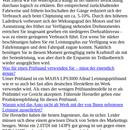
Was zuerst wie ein Widerspruch klingt ist bei näherer Betrachtung
durchaus logisch zu erklären. Bei entsprechend zurückhaltender
Fahrweise und frühem hochschalten der Gänge reduziert sich der
Verbrauch auch beim Chiptuning um ca. 5-10%. Durch den höheren
Ladedruck verbessert sich der Wirkungsgrad des Motors und bei
Ausnutzung des früher zur Verfügung stehenden Drehmomentes
erreichen Sie insgesamt gesehen ein niedrigeres Drehzahlniveau -
was zu einem geringeren Verbrauch führt. Erst wenn Sie stärker
beschleunigen haben Sie ein Leistungsplus zur Verfügung was den
Fahrleistungen und dem Fahrspaß zugute kommt. Natürlich
benötigen Sie in diesem Moment geringfügig mehr Kraftstoff als mit
der Serienleistung, was aber durch die Ersparnis im Teillastbereich
wieder ausgeglichen wird.
Was für einen Prüfstand verwenden Sie – misst der eigentlich
genau?
Unser Prüfstand ist ein MAHA LPS3000 Allrad Leistungsprüfstand
wie er so auch bei fast allen deutschen Herstellern im Werk
verwendet wird. Als eines der wenigen Prüfstandmodelle ist er als
Prüfmittel vor Gericht akzeptiert. Führende Hersteller geben eine
Produktempfehlung für diesen Prüfstand.
Warum wird das Auto nicht ab Werk mit der von Ihnen gebotenen
Leistung ausgeliefert?
Die Hersteller haben die besten Ingenieure, das ist sicher. Leider
müssen sich diese einem gewissen Druck von Seiten des Marketings
beugen. Wenn ein 2.0TDI mit 143PS gut genug ist um gegen einen