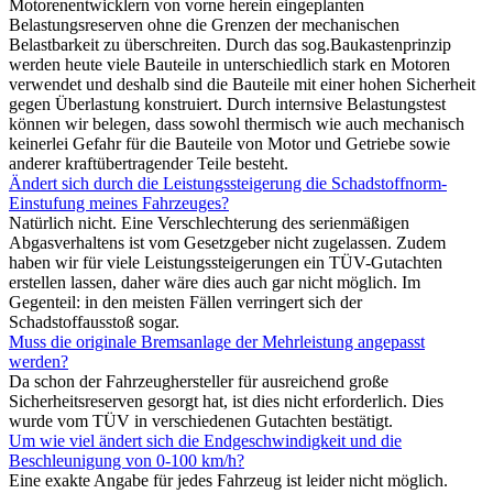
Motorenentwicklern von vorne herein eingeplanten
Belastungsreserven ohne die Grenzen der mechanischen
Belastbarkeit zu überschreiten. Durch das sog.Baukastenprinzip
werden heute viele Bauteile in unterschiedlich stark en Motoren
verwendet und deshalb sind die Bauteile mit einer hohen Sicherheit
gegen Überlastung konstruiert. Durch internsive Belastungstest
können wir belegen, dass sowohl thermisch wie auch mechanisch
keinerlei Gefahr für die Bauteile von Motor und Getriebe sowie
anderer kraftübertragender Teile besteht.
Ändert sich durch die Leistungssteigerung die Schadstoffnorm-
Einstufung meines Fahrzeuges?
Natürlich nicht. Eine Verschlechterung des serienmäßigen
Abgasverhaltens ist vom Gesetzgeber nicht zugelassen. Zudem
haben wir für viele Leistungssteigerungen ein TÜV-Gutachten
erstellen lassen, daher wäre dies auch gar nicht möglich. Im
Gegenteil: in den meisten Fällen verringert sich der
Schadstoffausstoß sogar.
Muss die originale Bremsanlage der Mehrleistung angepasst
werden?
Da schon der Fahrzeughersteller für ausreichend große
Sicherheitsreserven gesorgt hat, ist dies nicht erforderlich. Dies
wurde vom TÜV in verschiedenen Gutachten bestätigt.
Um wie viel ändert sich die Endgeschwindigkeit und die
Beschleunigung von 0-100 km/h?
Eine exakte Angabe für jedes Fahrzeug ist leider nicht möglich.