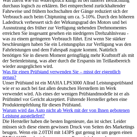
Was zuerst wie ein Widerspruch klingt ist bei näherer Betrachtung
durchaus logisch zu erklären. Bei entsprechend zurückhaltender
Fahrweise und frühem hochschalten der Gänge reduziert sich der
Verbrauch auch beim Chiptuning um ca. 5-10%. Durch den höheren
Ladedruck verbessert sich der Wirkungsgrad des Motors und bei
Ausnutzung des früher zur Verfügung stehenden Drehmomentes
erreichen Sie insgesamt gesehen ein niedrigeres Drehzahlniveau -
was zu einem geringeren Verbrauch führt. Erst wenn Sie stärker
beschleunigen haben Sie ein Leistungsplus zur Verfügung was den
Fahrleistungen und dem Fahrspaß zugute kommt. Natürlich
benötigen Sie in diesem Moment geringfügig mehr Kraftstoff als mit
der Serienleistung, was aber durch die Ersparnis im Teillastbereich
wieder ausgeglichen wird.
Was für einen Prüfstand verwenden Sie – misst der eigentlich
genau?
Unser Prüfstand ist ein MAHA LPS3000 Allrad Leistungsprüfstand
wie er so auch bei fast allen deutschen Herstellern im Werk
verwendet wird. Als eines der wenigen Prüfstandmodelle ist er als
Prüfmittel vor Gericht akzeptiert. Führende Hersteller geben eine
Produktempfehlung für diesen Prüfstand.
Warum wird das Auto nicht ab Werk mit der von Ihnen gebotenen
Leistung ausgeliefert?
Die Hersteller haben die besten Ingenieure, das ist sicher. Leider
müssen sich diese einem gewissen Druck von Seiten des Marketings
beugen. Wenn ein 2.0TDI mit 143PS gut genug ist um gegen einen