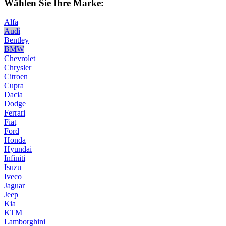
Wählen Sie Ihre Marke:
Alfa
Audi
Bentley
BMW
Chevrolet
Chrysler
Citroen
Cupra
Dacia
Dodge
Ferrari
Fiat
Ford
Honda
Hyundai
Infiniti
Isuzu
Iveco
Jaguar
Jeep
Kia
KTM
Lamborghini