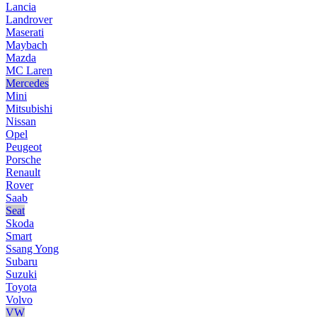
Lancia
Landrover
Maserati
Maybach
Mazda
MC Laren
Mercedes
Mini
Mitsubishi
Nissan
Opel
Peugeot
Porsche
Renault
Rover
Saab
Seat
Skoda
Smart
Ssang Yong
Subaru
Suzuki
Toyota
Volvo
VW