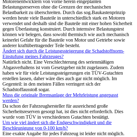
Motorenentwicklern von vorne herein eingeplanten
Belastungsreserven ohne die Grenzen der mechanischen
Belastbarkeit zu überschreiten. Durch das sog.Baukastenprinzip
werden heute viele Bauteile in unterschiedlich stark en Motoren
verwendet und deshalb sind die Bauteile mit einer hohen Sicherheit
gegen Überlastung konstruiert. Durch internsive Belastungstest
können wir belegen, dass sowohl thermisch wie auch mechanisch
keinerlei Gefahr für die Bauteile von Motor und Getriebe sowie
anderer kraftübertragender Teile besteht.
Ändert sich durch die Leistungssteigerung die Schadstoffnorm-
Einstufung meines Fahrzeuges?
Natürlich nicht. Eine Verschlechterung des serienmäßigen
Abgasverhaltens ist vom Gesetzgeber nicht zugelassen. Zudem
haben wir für viele Leistungssteigerungen ein TÜV-Gutachten
erstellen lassen, daher wäre dies auch gar nicht möglich. Im
Gegenteil: in den meisten Fällen verringert sich der
Schadstoffausstoß sogar.
Muss die originale Bremsanlage der Mehrleistung angepasst
werden?
Da schon der Fahrzeughersteller für ausreichend große
Sicherheitsreserven gesorgt hat, ist dies nicht erforderlich. Dies
wurde vom TÜV in verschiedenen Gutachten bestätigt.
Um wie viel ändert sich die Endgeschwindigkeit und die
Beschleunigung von 0-100 km/h?
Eine exakte Angabe für jedes Fahrzeug ist leider nicht möglich.