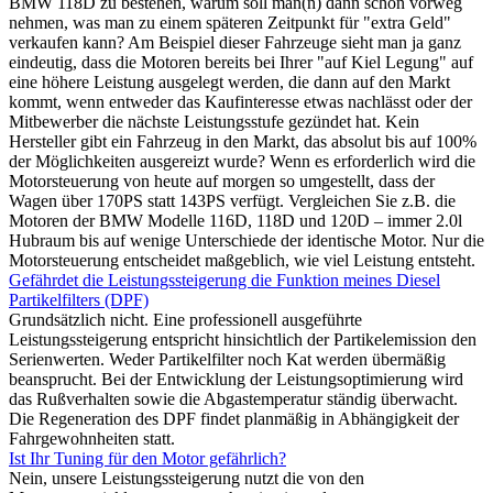
BMW 118D zu bestehen, warum soll man(n) dann schon vorweg
nehmen, was man zu einem späteren Zeitpunkt für "extra Geld"
verkaufen kann? Am Beispiel dieser Fahrzeuge sieht man ja ganz
eindeutig, dass die Motoren bereits bei Ihrer "auf Kiel Legung" auf
eine höhere Leistung ausgelegt werden, die dann auf den Markt
kommt, wenn entweder das Kaufinteresse etwas nachlässt oder der
Mitbewerber die nächste Leistungsstufe gezündet hat. Kein
Hersteller gibt ein Fahrzeug in den Markt, das absolut bis auf 100%
der Möglichkeiten ausgereizt wurde? Wenn es erforderlich wird die
Motorsteuerung von heute auf morgen so umgestellt, dass der
Wagen über 170PS statt 143PS verfügt. Vergleichen Sie z.B. die
Motoren der BMW Modelle 116D, 118D und 120D – immer 2.0l
Hubraum bis auf wenige Unterschiede der identische Motor. Nur die
Motorsteuerung entscheidet maßgeblich, wie viel Leistung entsteht.
Gefährdet die Leistungssteigerung die Funktion meines Diesel
Partikelfilters (DPF)
Grundsätzlich nicht. Eine professionell ausgeführte
Leistungssteigerung entspricht hinsichtlich der Partikelemission den
Serienwerten. Weder Partikelfilter noch Kat werden übermäßig
beansprucht. Bei der Entwicklung der Leistungsoptimierung wird
das Rußverhalten sowie die Abgastemperatur ständig überwacht.
Die Regeneration des DPF findet planmäßig in Abhängigkeit der
Fahrgewohnheiten statt.
Ist Ihr Tuning für den Motor gefährlich?
Nein, unsere Leistungssteigerung nutzt die von den