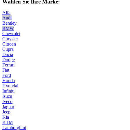
Wählen Sie Ihre Marke:
Alfa
Audi
Bentley
BMW
Chevrolet
Chrysler
Citroen
Cupra
Dacia
Dodge
Ferrari
Fiat
Ford
Honda
Hyundai
Infiniti
Isuzu
Iveco
Jaguar
Jeep
Kia
KTM
Lamborghini