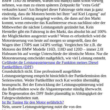
BMW 118D zu bestehen, warum soll man(n) dann schon vorweg
nehmen, was man zu einem späteren Zeitpunkt für "extra Geld"
verkaufen kann? Am Beispiel dieser Fahrzeuge sieht man ja ganz
eindeutig, dass die Motoren bereits bei Ihrer "auf Kiel Legung" auf
eine höhere Leistung ausgelegt werden, die dann auf den Markt
kommt, wenn entweder das Kaufinteresse etwas nachlässt oder der
Mitbewerber die nächste Leistungsstufe gezündet hat. Kein
Hersteller gibt ein Fahrzeug in den Markt, das absolut bis auf 100%
der Möglichkeiten ausgereizt wurde? Wenn es erforderlich wird die
Motorsteuerung von heute auf morgen so umgestellt, dass der
Wagen über 170PS statt 143PS verfügt. Vergleichen Sie z.B. die
Motoren der BMW Modelle 116D, 118D und 120D – immer 2.0l
Hubraum bis auf wenige Unterschiede der identische Motor. Nur die
Motorsteuerung entscheidet maßgeblich, wie viel Leistung entsteht.
Gefährdet die Leistungssteigerung die Funktion meines Diesel
Partikelfilters (DPF)
Grundsätzlich nicht. Eine professionell ausgeführte
Leistungssteigerung entspricht hinsichtlich der Partikelemission den
Serienwerten. Weder Partikelfilter noch Kat werden übermäßig
beansprucht. Bei der Entwicklung der Leistungsoptimierung wird
das Rußverhalten sowie die Abgastemperatur ständig überwacht.
Die Regeneration des DPF findet planmäßig in Abhängigkeit der
Fahrgewohnheiten statt.
Ist Ihr Tuning für den Motor gefährlich?
Nein, unsere Leistungssteigerung nutzt die von den