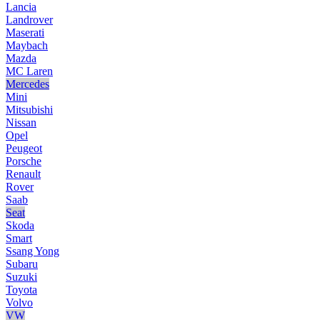
Lancia
Landrover
Maserati
Maybach
Mazda
MC Laren
Mercedes
Mini
Mitsubishi
Nissan
Opel
Peugeot
Porsche
Renault
Rover
Saab
Seat
Skoda
Smart
Ssang Yong
Subaru
Suzuki
Toyota
Volvo
VW