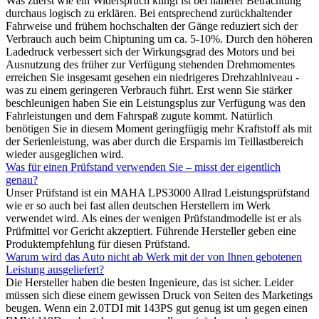
Was zuerst wie ein Widerspruch klingt ist bei näherer Betrachtung
durchaus logisch zu erklären. Bei entsprechend zurückhaltender
Fahrweise und frühem hochschalten der Gänge reduziert sich der
Verbrauch auch beim Chiptuning um ca. 5-10%. Durch den höheren
Ladedruck verbessert sich der Wirkungsgrad des Motors und bei
Ausnutzung des früher zur Verfügung stehenden Drehmomentes
erreichen Sie insgesamt gesehen ein niedrigeres Drehzahlniveau -
was zu einem geringeren Verbrauch führt. Erst wenn Sie stärker
beschleunigen haben Sie ein Leistungsplus zur Verfügung was den
Fahrleistungen und dem Fahrspaß zugute kommt. Natürlich
benötigen Sie in diesem Moment geringfügig mehr Kraftstoff als mit
der Serienleistung, was aber durch die Ersparnis im Teillastbereich
wieder ausgeglichen wird.
Was für einen Prüfstand verwenden Sie – misst der eigentlich
genau?
Unser Prüfstand ist ein MAHA LPS3000 Allrad Leistungsprüfstand
wie er so auch bei fast allen deutschen Herstellern im Werk
verwendet wird. Als eines der wenigen Prüfstandmodelle ist er als
Prüfmittel vor Gericht akzeptiert. Führende Hersteller geben eine
Produktempfehlung für diesen Prüfstand.
Warum wird das Auto nicht ab Werk mit der von Ihnen gebotenen
Leistung ausgeliefert?
Die Hersteller haben die besten Ingenieure, das ist sicher. Leider
müssen sich diese einem gewissen Druck von Seiten des Marketings
beugen. Wenn ein 2.0TDI mit 143PS gut genug ist um gegen einen