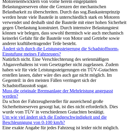
Motorenentwicklern von vorne herein eingeplanten
Belastungsreserven ohne die Grenzen der mechanischen
Belastbarkeit zu überschreiten. Durch das sog.Baukastenprinzip
werden heute viele Bauteile in unterschiedlich stark en Motoren
verwendet und deshalb sind die Bauteile mit einer hohen Sicherheit
gegen Überlastung konstruiert. Durch internsive Belastungstest
können wir belegen, dass sowohl thermisch wie auch mechanisch
keinerlei Gefahr für die Bauteile von Motor und Getriebe sowie
anderer kraftübertragender Teile besteht.
Ändert sich durch die Leistungssteigerung die Schadstoffnorm-
Einstufung meines Fahrzeuges?
Natürlich nicht. Eine Verschlechterung des serienmäßigen
Abgasverhaltens ist vom Gesetzgeber nicht zugelassen. Zudem
haben wir für viele Leistungssteigerungen ein TÜV-Gutachten
erstellen lassen, daher wäre dies auch gar nicht möglich. Im
Gegenteil: in den meisten Fällen verringert sich der
Schadstoffausstoß sogar.
Muss die originale Bremsanlage der Mehrleistung angepasst
werden?
Da schon der Fahrzeughersteller für ausreichend große
Sicherheitsreserven gesorgt hat, ist dies nicht erforderlich. Dies
wurde vom TÜV in verschiedenen Gutachten bestätigt.
Um wie viel ändert sich die Endgeschwindigkeit und die
Beschleunigung von 0-100 km/h?
Eine exakte Angabe für jedes Fahrzeug ist leider nicht möglich.