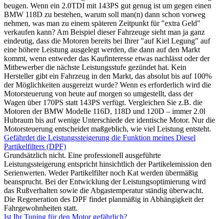
beugen. Wenn ein 2.0TDI mit 143PS gut genug ist um gegen einen
BMW 118D zu bestehen, warum soll man(n) dann schon vorweg
nehmen, was man zu einem späteren Zeitpunkt für "extra Geld"
verkaufen kann? Am Beispiel dieser Fahrzeuge sieht man ja ganz
eindeutig, dass die Motoren bereits bei Ihrer "auf Kiel Legung" auf
eine höhere Leistung ausgelegt werden, die dann auf den Markt
kommt, wenn entweder das Kaufinteresse etwas nachlässt oder der
Mitbewerber die nächste Leistungsstufe gezündet hat. Kein
Hersteller gibt ein Fahrzeug in den Markt, das absolut bis auf 100%
der Möglichkeiten ausgereizt wurde? Wenn es erforderlich wird die
Motorsteuerung von heute auf morgen so umgestellt, dass der
Wagen über 170PS statt 143PS verfügt. Vergleichen Sie z.B. die
Motoren der BMW Modelle 116D, 118D und 120D – immer 2.0l
Hubraum bis auf wenige Unterschiede der identische Motor. Nur die
Motorsteuerung entscheidet maßgeblich, wie viel Leistung entsteht.
Gefährdet die Leistungssteigerung die Funktion meines Diesel
Partikelfilters (DPF)
Grundsätzlich nicht. Eine professionell ausgeführte
Leistungssteigerung entspricht hinsichtlich der Partikelemission den
Serienwerten. Weder Partikelfilter noch Kat werden übermäßig
beansprucht. Bei der Entwicklung der Leistungsoptimierung wird
das Rußverhalten sowie die Abgastemperatur ständig überwacht.
Die Regeneration des DPF findet planmäßig in Abhängigkeit der
Fahrgewohnheiten statt.
Ist Ihr Tuning für den Motor gefährlich?