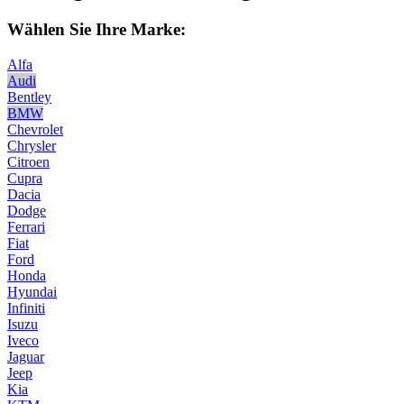
Wählen Sie Ihre Marke:
Alfa
Audi
Bentley
BMW
Chevrolet
Chrysler
Citroen
Cupra
Dacia
Dodge
Ferrari
Fiat
Ford
Honda
Hyundai
Infiniti
Isuzu
Iveco
Jaguar
Jeep
Kia