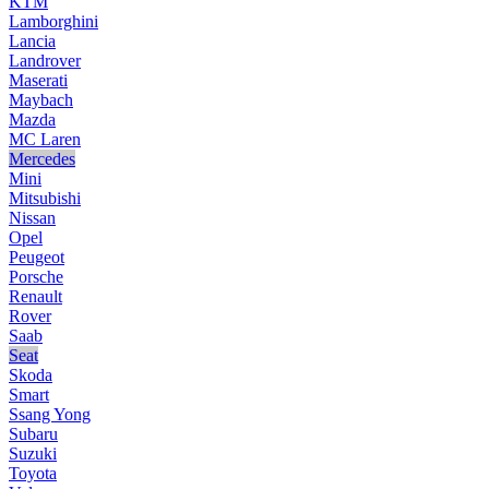
KTM
Lamborghini
Lancia
Landrover
Maserati
Maybach
Mazda
MC Laren
Mercedes
Mini
Mitsubishi
Nissan
Opel
Peugeot
Porsche
Renault
Rover
Saab
Seat
Skoda
Smart
Ssang Yong
Subaru
Suzuki
Toyota