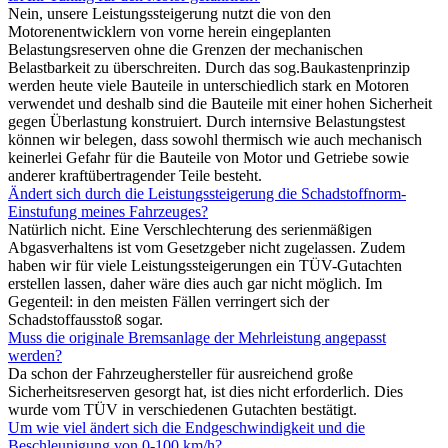
Nein, unsere Leistungssteigerung nutzt die von den
Motorenentwicklern von vorne herein eingeplanten
Belastungsreserven ohne die Grenzen der mechanischen
Belastbarkeit zu überschreiten. Durch das sog.Baukastenprinzip
werden heute viele Bauteile in unterschiedlich stark en Motoren
verwendet und deshalb sind die Bauteile mit einer hohen Sicherheit
gegen Überlastung konstruiert. Durch internsive Belastungstest
können wir belegen, dass sowohl thermisch wie auch mechanisch
keinerlei Gefahr für die Bauteile von Motor und Getriebe sowie
anderer kraftübertragender Teile besteht.
Ändert sich durch die Leistungssteigerung die Schadstoffnorm-
Einstufung meines Fahrzeuges?
Natürlich nicht. Eine Verschlechterung des serienmäßigen
Abgasverhaltens ist vom Gesetzgeber nicht zugelassen. Zudem
haben wir für viele Leistungssteigerungen ein TÜV-Gutachten
erstellen lassen, daher wäre dies auch gar nicht möglich. Im
Gegenteil: in den meisten Fällen verringert sich der
Schadstoffausstoß sogar.
Muss die originale Bremsanlage der Mehrleistung angepasst
werden?
Da schon der Fahrzeughersteller für ausreichend große
Sicherheitsreserven gesorgt hat, ist dies nicht erforderlich. Dies
wurde vom TÜV in verschiedenen Gutachten bestätigt.
Um wie viel ändert sich die Endgeschwindigkeit und die
Beschleunigung von 0-100 km/h?