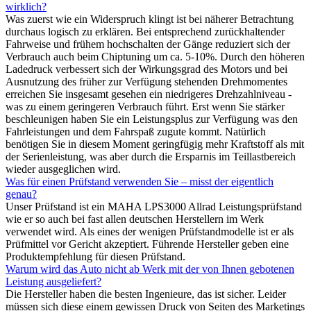
wirklich?
Was zuerst wie ein Widerspruch klingt ist bei näherer Betrachtung
durchaus logisch zu erklären. Bei entsprechend zurückhaltender
Fahrweise und frühem hochschalten der Gänge reduziert sich der
Verbrauch auch beim Chiptuning um ca. 5-10%. Durch den höheren
Ladedruck verbessert sich der Wirkungsgrad des Motors und bei
Ausnutzung des früher zur Verfügung stehenden Drehmomentes
erreichen Sie insgesamt gesehen ein niedrigeres Drehzahlniveau -
was zu einem geringeren Verbrauch führt. Erst wenn Sie stärker
beschleunigen haben Sie ein Leistungsplus zur Verfügung was den
Fahrleistungen und dem Fahrspaß zugute kommt. Natürlich
benötigen Sie in diesem Moment geringfügig mehr Kraftstoff als mit
der Serienleistung, was aber durch die Ersparnis im Teillastbereich
wieder ausgeglichen wird.
Was für einen Prüfstand verwenden Sie – misst der eigentlich
genau?
Unser Prüfstand ist ein MAHA LPS3000 Allrad Leistungsprüfstand
wie er so auch bei fast allen deutschen Herstellern im Werk
verwendet wird. Als eines der wenigen Prüfstandmodelle ist er als
Prüfmittel vor Gericht akzeptiert. Führende Hersteller geben eine
Produktempfehlung für diesen Prüfstand.
Warum wird das Auto nicht ab Werk mit der von Ihnen gebotenen
Leistung ausgeliefert?
Die Hersteller haben die besten Ingenieure, das ist sicher. Leider
müssen sich diese einem gewissen Druck von Seiten des Marketings