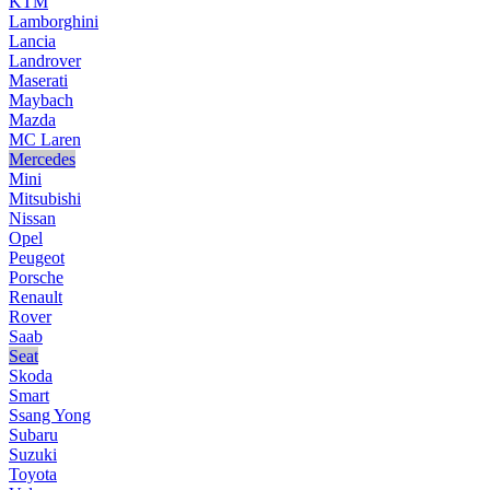
KTM
Lamborghini
Lancia
Landrover
Maserati
Maybach
Mazda
MC Laren
Mercedes
Mini
Mitsubishi
Nissan
Opel
Peugeot
Porsche
Renault
Rover
Saab
Seat
Skoda
Smart
Ssang Yong
Subaru
Suzuki
Toyota