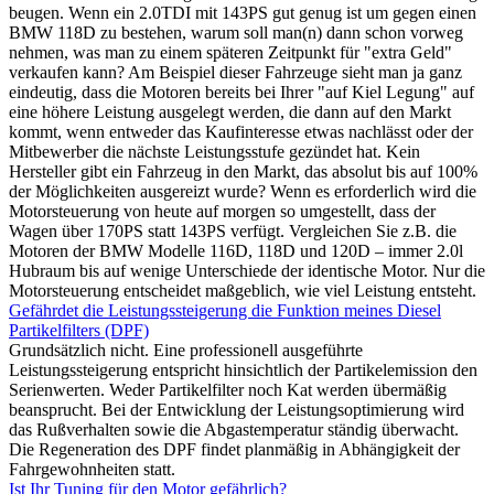
beugen. Wenn ein 2.0TDI mit 143PS gut genug ist um gegen einen
BMW 118D zu bestehen, warum soll man(n) dann schon vorweg
nehmen, was man zu einem späteren Zeitpunkt für "extra Geld"
verkaufen kann? Am Beispiel dieser Fahrzeuge sieht man ja ganz
eindeutig, dass die Motoren bereits bei Ihrer "auf Kiel Legung" auf
eine höhere Leistung ausgelegt werden, die dann auf den Markt
kommt, wenn entweder das Kaufinteresse etwas nachlässt oder der
Mitbewerber die nächste Leistungsstufe gezündet hat. Kein
Hersteller gibt ein Fahrzeug in den Markt, das absolut bis auf 100%
der Möglichkeiten ausgereizt wurde? Wenn es erforderlich wird die
Motorsteuerung von heute auf morgen so umgestellt, dass der
Wagen über 170PS statt 143PS verfügt. Vergleichen Sie z.B. die
Motoren der BMW Modelle 116D, 118D und 120D – immer 2.0l
Hubraum bis auf wenige Unterschiede der identische Motor. Nur die
Motorsteuerung entscheidet maßgeblich, wie viel Leistung entsteht.
Gefährdet die Leistungssteigerung die Funktion meines Diesel
Partikelfilters (DPF)
Grundsätzlich nicht. Eine professionell ausgeführte
Leistungssteigerung entspricht hinsichtlich der Partikelemission den
Serienwerten. Weder Partikelfilter noch Kat werden übermäßig
beansprucht. Bei der Entwicklung der Leistungsoptimierung wird
das Rußverhalten sowie die Abgastemperatur ständig überwacht.
Die Regeneration des DPF findet planmäßig in Abhängigkeit der
Fahrgewohnheiten statt.
Ist Ihr Tuning für den Motor gefährlich?