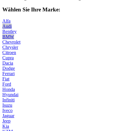
Wählen Sie Ihre Marke:
Alfa
Audi
Bentley
BMW
Chevrolet
Chrysler
Citroen
Cupra
Dacia
Dodge
Ferrari
Fiat
Ford
Honda
Hyundai
Infiniti
Isuzu
Iveco
Jaguar
Jeep
Kia