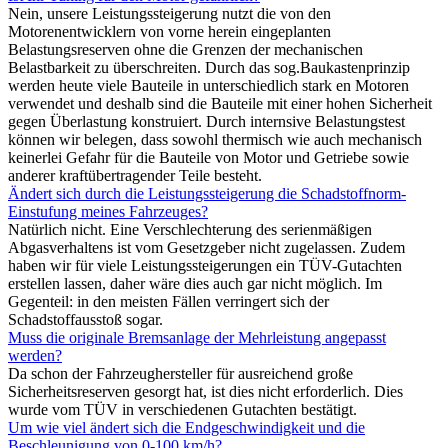
Nein, unsere Leistungssteigerung nutzt die von den
Motorenentwicklern von vorne herein eingeplanten
Belastungsreserven ohne die Grenzen der mechanischen
Belastbarkeit zu überschreiten. Durch das sog.Baukastenprinzip
werden heute viele Bauteile in unterschiedlich stark en Motoren
verwendet und deshalb sind die Bauteile mit einer hohen Sicherheit
gegen Überlastung konstruiert. Durch internsive Belastungstest
können wir belegen, dass sowohl thermisch wie auch mechanisch
keinerlei Gefahr für die Bauteile von Motor und Getriebe sowie
anderer kraftübertragender Teile besteht.
Ändert sich durch die Leistungssteigerung die Schadstoffnorm-
Einstufung meines Fahrzeuges?
Natürlich nicht. Eine Verschlechterung des serienmäßigen
Abgasverhaltens ist vom Gesetzgeber nicht zugelassen. Zudem
haben wir für viele Leistungssteigerungen ein TÜV-Gutachten
erstellen lassen, daher wäre dies auch gar nicht möglich. Im
Gegenteil: in den meisten Fällen verringert sich der
Schadstoffausstoß sogar.
Muss die originale Bremsanlage der Mehrleistung angepasst
werden?
Da schon der Fahrzeughersteller für ausreichend große
Sicherheitsreserven gesorgt hat, ist dies nicht erforderlich. Dies
wurde vom TÜV in verschiedenen Gutachten bestätigt.
Um wie viel ändert sich die Endgeschwindigkeit und die
Beschleunigung von 0-100 km/h?