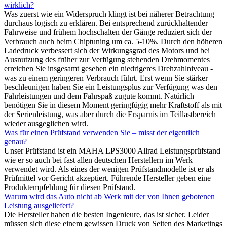
wirklich?
Was zuerst wie ein Widerspruch klingt ist bei näherer Betrachtung
durchaus logisch zu erklären. Bei entsprechend zurückhaltender
Fahrweise und frühem hochschalten der Gänge reduziert sich der
Verbrauch auch beim Chiptuning um ca. 5-10%. Durch den höheren
Ladedruck verbessert sich der Wirkungsgrad des Motors und bei
Ausnutzung des früher zur Verfügung stehenden Drehmomentes
erreichen Sie insgesamt gesehen ein niedrigeres Drehzahlniveau -
was zu einem geringeren Verbrauch führt. Erst wenn Sie stärker
beschleunigen haben Sie ein Leistungsplus zur Verfügung was den
Fahrleistungen und dem Fahrspaß zugute kommt. Natürlich
benötigen Sie in diesem Moment geringfügig mehr Kraftstoff als mit
der Serienleistung, was aber durch die Ersparnis im Teillastbereich
wieder ausgeglichen wird.
Was für einen Prüfstand verwenden Sie – misst der eigentlich
genau?
Unser Prüfstand ist ein MAHA LPS3000 Allrad Leistungsprüfstand
wie er so auch bei fast allen deutschen Herstellern im Werk
verwendet wird. Als eines der wenigen Prüfstandmodelle ist er als
Prüfmittel vor Gericht akzeptiert. Führende Hersteller geben eine
Produktempfehlung für diesen Prüfstand.
Warum wird das Auto nicht ab Werk mit der von Ihnen gebotenen
Leistung ausgeliefert?
Die Hersteller haben die besten Ingenieure, das ist sicher. Leider
müssen sich diese einem gewissen Druck von Seiten des Marketings