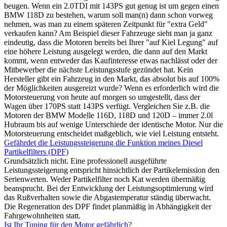
beugen. Wenn ein 2.0TDI mit 143PS gut genug ist um gegen einen
BMW 118D zu bestehen, warum soll man(n) dann schon vorweg
nehmen, was man zu einem späteren Zeitpunkt für "extra Geld"
verkaufen kann? Am Beispiel dieser Fahrzeuge sieht man ja ganz
eindeutig, dass die Motoren bereits bei Ihrer "auf Kiel Legung" auf
eine höhere Leistung ausgelegt werden, die dann auf den Markt
kommt, wenn entweder das Kaufinteresse etwas nachlässt oder der
Mitbewerber die nächste Leistungsstufe gezündet hat. Kein
Hersteller gibt ein Fahrzeug in den Markt, das absolut bis auf 100%
der Möglichkeiten ausgereizt wurde? Wenn es erforderlich wird die
Motorsteuerung von heute auf morgen so umgestellt, dass der
Wagen über 170PS statt 143PS verfügt. Vergleichen Sie z.B. die
Motoren der BMW Modelle 116D, 118D und 120D – immer 2.0l
Hubraum bis auf wenige Unterschiede der identische Motor. Nur die
Motorsteuerung entscheidet maßgeblich, wie viel Leistung entsteht.
Gefährdet die Leistungssteigerung die Funktion meines Diesel
Partikelfilters (DPF)
Grundsätzlich nicht. Eine professionell ausgeführte
Leistungssteigerung entspricht hinsichtlich der Partikelemission den
Serienwerten. Weder Partikelfilter noch Kat werden übermäßig
beansprucht. Bei der Entwicklung der Leistungsoptimierung wird
das Rußverhalten sowie die Abgastemperatur ständig überwacht.
Die Regeneration des DPF findet planmäßig in Abhängigkeit der
Fahrgewohnheiten statt.
Ist Ihr Tuning für den Motor gefährlich?