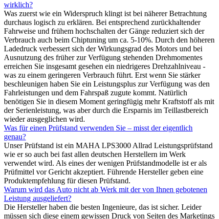
wirklich?
Was zuerst wie ein Widerspruch klingt ist bei näherer Betrachtung
durchaus logisch zu erklären. Bei entsprechend zurückhaltender
Fahrweise und frühem hochschalten der Gänge reduziert sich der
Verbrauch auch beim Chiptuning um ca. 5-10%. Durch den höheren
Ladedruck verbessert sich der Wirkungsgrad des Motors und bei
Ausnutzung des früher zur Verfügung stehenden Drehmomentes
erreichen Sie insgesamt gesehen ein niedrigeres Drehzahlniveau -
was zu einem geringeren Verbrauch führt. Erst wenn Sie stärker
beschleunigen haben Sie ein Leistungsplus zur Verfügung was den
Fahrleistungen und dem Fahrspaß zugute kommt. Natürlich
benötigen Sie in diesem Moment geringfügig mehr Kraftstoff als mit
der Serienleistung, was aber durch die Ersparnis im Teillastbereich
wieder ausgeglichen wird.
Was für einen Prüfstand verwenden Sie – misst der eigentlich
genau?
Unser Prüfstand ist ein MAHA LPS3000 Allrad Leistungsprüfstand
wie er so auch bei fast allen deutschen Herstellern im Werk
verwendet wird. Als eines der wenigen Prüfstandmodelle ist er als
Prüfmittel vor Gericht akzeptiert. Führende Hersteller geben eine
Produktempfehlung für diesen Prüfstand.
Warum wird das Auto nicht ab Werk mit der von Ihnen gebotenen
Leistung ausgeliefert?
Die Hersteller haben die besten Ingenieure, das ist sicher. Leider
müssen sich diese einem gewissen Druck von Seiten des Marketings