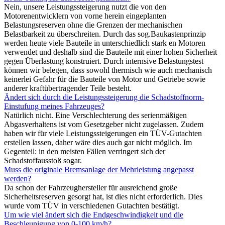
Nein, unsere Leistungssteigerung nutzt die von den
Motorenentwicklern von vorne herein eingeplanten
Belastungsreserven ohne die Grenzen der mechanischen
Belastbarkeit zu überschreiten. Durch das sog.Baukastenprinzip
werden heute viele Bauteile in unterschiedlich stark en Motoren
verwendet und deshalb sind die Bauteile mit einer hohen Sicherheit
gegen Überlastung konstruiert. Durch internsive Belastungstest
können wir belegen, dass sowohl thermisch wie auch mechanisch
keinerlei Gefahr für die Bauteile von Motor und Getriebe sowie
anderer kraftübertragender Teile besteht.
Ändert sich durch die Leistungssteigerung die Schadstoffnorm-
Einstufung meines Fahrzeuges?
Natürlich nicht. Eine Verschlechterung des serienmäßigen
Abgasverhaltens ist vom Gesetzgeber nicht zugelassen. Zudem
haben wir für viele Leistungssteigerungen ein TÜV-Gutachten
erstellen lassen, daher wäre dies auch gar nicht möglich. Im
Gegenteil: in den meisten Fällen verringert sich der
Schadstoffausstoß sogar.
Muss die originale Bremsanlage der Mehrleistung angepasst
werden?
Da schon der Fahrzeughersteller für ausreichend große
Sicherheitsreserven gesorgt hat, ist dies nicht erforderlich. Dies
wurde vom TÜV in verschiedenen Gutachten bestätigt.
Um wie viel ändert sich die Endgeschwindigkeit und die
Beschleunigung von 0-100 km/h?