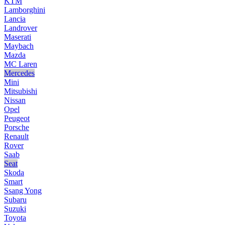
KTM
Lamborghini
Lancia
Landrover
Maserati
Maybach
Mazda
MC Laren
Mercedes
Mini
Mitsubishi
Nissan
Opel
Peugeot
Porsche
Renault
Rover
Saab
Seat
Skoda
Smart
Ssang Yong
Subaru
Suzuki
Toyota