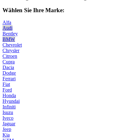
Wählen Sie Ihre Marke:
Alfa
Audi
Bentley
BMW
Chevrolet
Chrysler
Citroen
Cupra
Dacia
Dodge
Ferrari
Fiat
Ford
Honda
Hyundai
Infiniti
Isuzu
Iveco
Jaguar
Jeep
Kia