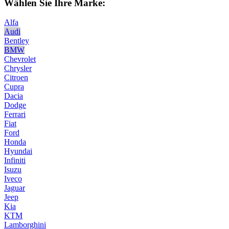
Wählen Sie Ihre Marke:
Alfa
Audi
Bentley
BMW
Chevrolet
Chrysler
Citroen
Cupra
Dacia
Dodge
Ferrari
Fiat
Ford
Honda
Hyundai
Infiniti
Isuzu
Iveco
Jaguar
Jeep
Kia
KTM
Lamborghini