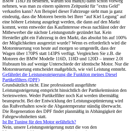
BMW 118D zu bestehen, warum soll man(n) dann schon vorweg
nehmen, was man zu einem späteren Zeitpunkt für "extra Geld"
verkaufen kann? Am Beispiel dieser Fahrzeuge sieht man ja ganz
eindeutig, dass die Motoren bereits bei Ihrer "auf Kiel Legung" auf
eine höhere Leistung ausgelegt werden, die dann auf den Markt
kommt, wenn entweder das Kaufinteresse etwas nachlässt oder der
Mitbewerber die nächste Leistungsstufe gezündet hat. Kein
Hersteller gibt ein Fahrzeug in den Markt, das absolut bis auf 100%
der Möglichkeiten ausgereizt wurde? Wenn es erforderlich wird die
Motorsteuerung von heute auf morgen so umgestellt, dass der
Wagen über 170PS statt 143PS verfügt. Vergleichen Sie z.B. die
Motoren der BMW Modelle 116D, 118D und 120D – immer 2.0l
Hubraum bis auf wenige Unterschiede der identische Motor. Nur die
Motorsteuerung entscheidet maßgeblich, wie viel Leistung entsteht.
Gefährdet die Leistungssteigerung die Funktion meines Diesel
Partikelfilters (DPF)
Grundsätzlich nicht. Eine professionell ausgeführte
Leistungssteigerung entspricht hinsichtlich der Partikelemission den
Serienwerten. Weder Partikelfilter noch Kat werden übermäßig
beansprucht. Bei der Entwicklung der Leistungsoptimierung wird
das Rußverhalten sowie die Abgastemperatur ständig überwacht.
Die Regeneration des DPF findet planmäßig in Abhängigkeit der
Fahrgewohnheiten statt.
Ist Ihr Tuning für den Motor gefährlich?
Nein, unsere Leistungssteigerung nutzt die von den