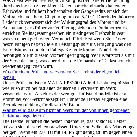
Was zuerst wie ein Widerspruch klingt ist bei näherer Betrachtung
durchaus logisch zu erklären. Bei entsprechend zurückhaltender
Fahrweise und frühem hochschalten der Gänge reduziert sich der
Verbrauch auch beim Chiptuning um ca. 5-10%. Durch den höheren
Ladedruck verbessert sich der Wirkungsgrad des Motors und bei
Ausnutzung des früher zur Verfügung stehenden Drehmomentes
erreichen Sie insgesamt gesehen ein niedrigeres Drehzahlniveau -
was zu einem geringeren Verbrauch führt. Erst wenn Sie stärker
beschleunigen haben Sie ein Leistungsplus zur Verfügung was den
Fahrleistungen und dem Fahrspaß zugute kommt. Natürlich
benötigen Sie in diesem Moment geringfügig mehr Kraftstoff als mit
der Serienleistung, was aber durch die Ersparnis im Teillastbereich
wieder ausgeglichen wird.
Was für einen Prüfstand verwenden Sie – misst der eigentlich
genau?
Unser Prüfstand ist ein MAHA LPS3000 Allrad Leistungsprüfstand
wie er so auch bei fast allen deutschen Herstellern im Werk
verwendet wird. Als eines der wenigen Prüfstandmodelle ist er als
Prüfmittel vor Gericht akzeptiert. Führende Hersteller geben eine
Produktempfehlung für diesen Prüfstand.
Warum wird das Auto nicht ab Werk mit der von Ihnen gebotenen
Leistung ausgeliefert?
Die Hersteller haben die besten Ingenieure, das ist sicher. Leider
müssen sich diese einem gewissen Druck von Seiten des Marketings
beugen. Wenn ein 2.0TDI mit 143PS gut genug ist um gegen einen