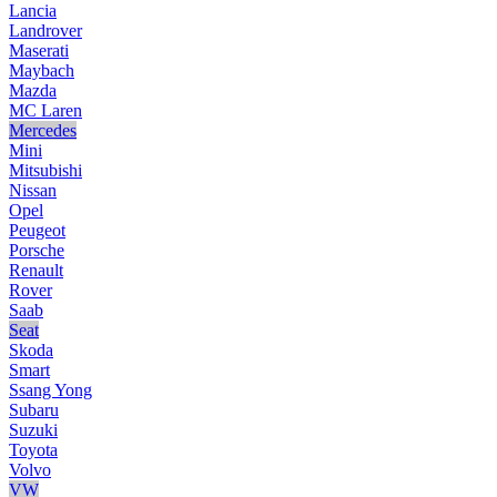
Lancia
Landrover
Maserati
Maybach
Mazda
MC Laren
Mercedes
Mini
Mitsubishi
Nissan
Opel
Peugeot
Porsche
Renault
Rover
Saab
Seat
Skoda
Smart
Ssang Yong
Subaru
Suzuki
Toyota
Volvo
VW