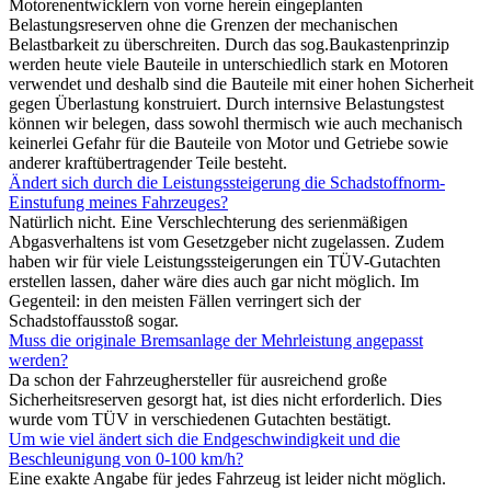
Motorenentwicklern von vorne herein eingeplanten
Belastungsreserven ohne die Grenzen der mechanischen
Belastbarkeit zu überschreiten. Durch das sog.Baukastenprinzip
werden heute viele Bauteile in unterschiedlich stark en Motoren
verwendet und deshalb sind die Bauteile mit einer hohen Sicherheit
gegen Überlastung konstruiert. Durch internsive Belastungstest
können wir belegen, dass sowohl thermisch wie auch mechanisch
keinerlei Gefahr für die Bauteile von Motor und Getriebe sowie
anderer kraftübertragender Teile besteht.
Ändert sich durch die Leistungssteigerung die Schadstoffnorm-
Einstufung meines Fahrzeuges?
Natürlich nicht. Eine Verschlechterung des serienmäßigen
Abgasverhaltens ist vom Gesetzgeber nicht zugelassen. Zudem
haben wir für viele Leistungssteigerungen ein TÜV-Gutachten
erstellen lassen, daher wäre dies auch gar nicht möglich. Im
Gegenteil: in den meisten Fällen verringert sich der
Schadstoffausstoß sogar.
Muss die originale Bremsanlage der Mehrleistung angepasst
werden?
Da schon der Fahrzeughersteller für ausreichend große
Sicherheitsreserven gesorgt hat, ist dies nicht erforderlich. Dies
wurde vom TÜV in verschiedenen Gutachten bestätigt.
Um wie viel ändert sich die Endgeschwindigkeit und die
Beschleunigung von 0-100 km/h?
Eine exakte Angabe für jedes Fahrzeug ist leider nicht möglich.