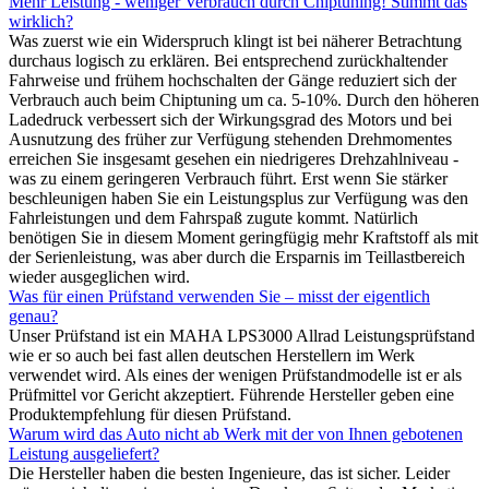
Mehr Leistung - weniger Verbrauch durch Chiptuning! Stimmt das
wirklich?
Was zuerst wie ein Widerspruch klingt ist bei näherer Betrachtung
durchaus logisch zu erklären. Bei entsprechend zurückhaltender
Fahrweise und frühem hochschalten der Gänge reduziert sich der
Verbrauch auch beim Chiptuning um ca. 5-10%. Durch den höheren
Ladedruck verbessert sich der Wirkungsgrad des Motors und bei
Ausnutzung des früher zur Verfügung stehenden Drehmomentes
erreichen Sie insgesamt gesehen ein niedrigeres Drehzahlniveau -
was zu einem geringeren Verbrauch führt. Erst wenn Sie stärker
beschleunigen haben Sie ein Leistungsplus zur Verfügung was den
Fahrleistungen und dem Fahrspaß zugute kommt. Natürlich
benötigen Sie in diesem Moment geringfügig mehr Kraftstoff als mit
der Serienleistung, was aber durch die Ersparnis im Teillastbereich
wieder ausgeglichen wird.
Was für einen Prüfstand verwenden Sie – misst der eigentlich
genau?
Unser Prüfstand ist ein MAHA LPS3000 Allrad Leistungsprüfstand
wie er so auch bei fast allen deutschen Herstellern im Werk
verwendet wird. Als eines der wenigen Prüfstandmodelle ist er als
Prüfmittel vor Gericht akzeptiert. Führende Hersteller geben eine
Produktempfehlung für diesen Prüfstand.
Warum wird das Auto nicht ab Werk mit der von Ihnen gebotenen
Leistung ausgeliefert?
Die Hersteller haben die besten Ingenieure, das ist sicher. Leider