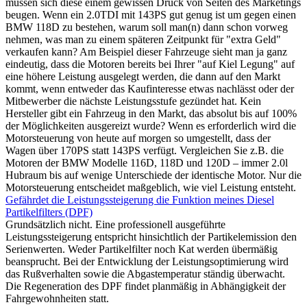
müssen sich diese einem gewissen Druck von Seiten des Marketings
beugen. Wenn ein 2.0TDI mit 143PS gut genug ist um gegen einen
BMW 118D zu bestehen, warum soll man(n) dann schon vorweg
nehmen, was man zu einem späteren Zeitpunkt für "extra Geld"
verkaufen kann? Am Beispiel dieser Fahrzeuge sieht man ja ganz
eindeutig, dass die Motoren bereits bei Ihrer "auf Kiel Legung" auf
eine höhere Leistung ausgelegt werden, die dann auf den Markt
kommt, wenn entweder das Kaufinteresse etwas nachlässt oder der
Mitbewerber die nächste Leistungsstufe gezündet hat. Kein
Hersteller gibt ein Fahrzeug in den Markt, das absolut bis auf 100%
der Möglichkeiten ausgereizt wurde? Wenn es erforderlich wird die
Motorsteuerung von heute auf morgen so umgestellt, dass der
Wagen über 170PS statt 143PS verfügt. Vergleichen Sie z.B. die
Motoren der BMW Modelle 116D, 118D und 120D – immer 2.0l
Hubraum bis auf wenige Unterschiede der identische Motor. Nur die
Motorsteuerung entscheidet maßgeblich, wie viel Leistung entsteht.
Gefährdet die Leistungssteigerung die Funktion meines Diesel
Partikelfilters (DPF)
Grundsätzlich nicht. Eine professionell ausgeführte
Leistungssteigerung entspricht hinsichtlich der Partikelemission den
Serienwerten. Weder Partikelfilter noch Kat werden übermäßig
beansprucht. Bei der Entwicklung der Leistungsoptimierung wird
das Rußverhalten sowie die Abgastemperatur ständig überwacht.
Die Regeneration des DPF findet planmäßig in Abhängigkeit der
Fahrgewohnheiten statt.