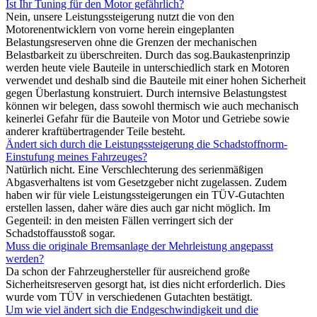
Ist Ihr Tuning für den Motor gefährlich?
Nein, unsere Leistungssteigerung nutzt die von den
Motorenentwicklern von vorne herein eingeplanten
Belastungsreserven ohne die Grenzen der mechanischen
Belastbarkeit zu überschreiten. Durch das sog.Baukastenprinzip
werden heute viele Bauteile in unterschiedlich stark en Motoren
verwendet und deshalb sind die Bauteile mit einer hohen Sicherheit
gegen Überlastung konstruiert. Durch internsive Belastungstest
können wir belegen, dass sowohl thermisch wie auch mechanisch
keinerlei Gefahr für die Bauteile von Motor und Getriebe sowie
anderer kraftübertragender Teile besteht.
Ändert sich durch die Leistungssteigerung die Schadstoffnorm-
Einstufung meines Fahrzeuges?
Natürlich nicht. Eine Verschlechterung des serienmäßigen
Abgasverhaltens ist vom Gesetzgeber nicht zugelassen. Zudem
haben wir für viele Leistungssteigerungen ein TÜV-Gutachten
erstellen lassen, daher wäre dies auch gar nicht möglich. Im
Gegenteil: in den meisten Fällen verringert sich der
Schadstoffausstoß sogar.
Muss die originale Bremsanlage der Mehrleistung angepasst
werden?
Da schon der Fahrzeughersteller für ausreichend große
Sicherheitsreserven gesorgt hat, ist dies nicht erforderlich. Dies
wurde vom TÜV in verschiedenen Gutachten bestätigt.
Um wie viel ändert sich die Endgeschwindigkeit und die