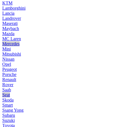
KTM
Lamborghini
Lancia
Landrover
Maserati
Maybach
Mazda
MC Laren
Mercedes
Mini
Mitsubishi
Nissan
Opel
Peugeot
Porsche
Renault
Rover
Saab
Seat
Skoda
Smart
Ssang Yong
Subaru
Suzuki
Toyota