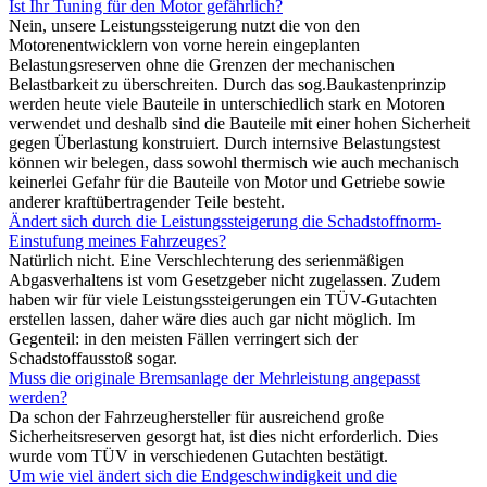
Ist Ihr Tuning für den Motor gefährlich?
Nein, unsere Leistungssteigerung nutzt die von den
Motorenentwicklern von vorne herein eingeplanten
Belastungsreserven ohne die Grenzen der mechanischen
Belastbarkeit zu überschreiten. Durch das sog.Baukastenprinzip
werden heute viele Bauteile in unterschiedlich stark en Motoren
verwendet und deshalb sind die Bauteile mit einer hohen Sicherheit
gegen Überlastung konstruiert. Durch internsive Belastungstest
können wir belegen, dass sowohl thermisch wie auch mechanisch
keinerlei Gefahr für die Bauteile von Motor und Getriebe sowie
anderer kraftübertragender Teile besteht.
Ändert sich durch die Leistungssteigerung die Schadstoffnorm-
Einstufung meines Fahrzeuges?
Natürlich nicht. Eine Verschlechterung des serienmäßigen
Abgasverhaltens ist vom Gesetzgeber nicht zugelassen. Zudem
haben wir für viele Leistungssteigerungen ein TÜV-Gutachten
erstellen lassen, daher wäre dies auch gar nicht möglich. Im
Gegenteil: in den meisten Fällen verringert sich der
Schadstoffausstoß sogar.
Muss die originale Bremsanlage der Mehrleistung angepasst
werden?
Da schon der Fahrzeughersteller für ausreichend große
Sicherheitsreserven gesorgt hat, ist dies nicht erforderlich. Dies
wurde vom TÜV in verschiedenen Gutachten bestätigt.
Um wie viel ändert sich die Endgeschwindigkeit und die