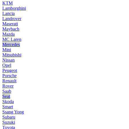
KTM
Lamborghini
Lancia
Landrover
Maserati
Maybach
Mazda
MC Laren
Mercedes
Mini
Mitsubishi
Nissan
Opel
Peugeot
Porsche
Renault
Rover
Saab
Seat
Skoda
Smart
Ssang Yong
Subaru
Suzuki
Toyota