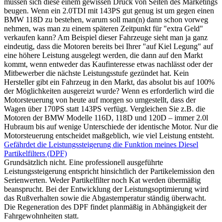
müssen sich diese einem gewissen Druck von Seiten des Marketings
beugen. Wenn ein 2.0TDI mit 143PS gut genug ist um gegen einen
BMW 118D zu bestehen, warum soll man(n) dann schon vorweg
nehmen, was man zu einem späteren Zeitpunkt für "extra Geld"
verkaufen kann? Am Beispiel dieser Fahrzeuge sieht man ja ganz
eindeutig, dass die Motoren bereits bei Ihrer "auf Kiel Legung" auf
eine höhere Leistung ausgelegt werden, die dann auf den Markt
kommt, wenn entweder das Kaufinteresse etwas nachlässt oder der
Mitbewerber die nächste Leistungsstufe gezündet hat. Kein
Hersteller gibt ein Fahrzeug in den Markt, das absolut bis auf 100%
der Möglichkeiten ausgereizt wurde? Wenn es erforderlich wird die
Motorsteuerung von heute auf morgen so umgestellt, dass der
Wagen über 170PS statt 143PS verfügt. Vergleichen Sie z.B. die
Motoren der BMW Modelle 116D, 118D und 120D – immer 2.0l
Hubraum bis auf wenige Unterschiede der identische Motor. Nur die
Motorsteuerung entscheidet maßgeblich, wie viel Leistung entsteht.
Gefährdet die Leistungssteigerung die Funktion meines Diesel
Partikelfilters (DPF)
Grundsätzlich nicht. Eine professionell ausgeführte
Leistungssteigerung entspricht hinsichtlich der Partikelemission den
Serienwerten. Weder Partikelfilter noch Kat werden übermäßig
beansprucht. Bei der Entwicklung der Leistungsoptimierung wird
das Rußverhalten sowie die Abgastemperatur ständig überwacht.
Die Regeneration des DPF findet planmäßig in Abhängigkeit der
Fahrgewohnheiten statt.