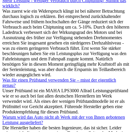
Mehr Leistung - weniger Verbrauch durch Chiptuning! Stimmt das
wirklich?
Was zuerst wie ein Widerspruch klingt ist bei näherer Betrachtung
durchaus logisch zu erklären. Bei entsprechend zurückhaltender
Fahrweise und frühem hochschalten der Gänge reduziert sich der
Verbrauch auch beim Chiptuning um ca. 5-10%. Durch den höheren
Ladedruck verbessert sich der Wirkungsgrad des Motors und bei
Ausnutzung des früher zur Verfügung stehenden Drehmomentes
erreichen Sie insgesamt gesehen ein niedrigeres Drehzahlniveau -
was zu einem geringeren Verbrauch führt. Erst wenn Sie stärker
beschleunigen haben Sie ein Leistungsplus zur Verfügung was den
Fahrleistungen und dem Fahrspaß zugute kommt. Natürlich
benötigen Sie in diesem Moment geringfügig mehr Kraftstoff als mit
der Serienleistung, was aber durch die Ersparnis im Teillastbereich
wieder ausgeglichen wird.
Was für einen Prüfstand verwenden Sie – misst der eigentlich
genau?
Unser Prüfstand ist ein MAHA LPS3000 Allrad Leistungsprüfstand
wie er so auch bei fast allen deutschen Herstellern im Werk
verwendet wird. Als eines der wenigen Prüfstandmodelle ist er als
Prüfmittel vor Gericht akzeptiert. Führende Hersteller geben eine
Produktempfehlung für diesen Prüfstand.
Warum wird das Auto nicht ab Werk mit der von Ihnen gebotenen
Leistung ausgeliefert?
Die Hersteller haben die besten Ingenieure, das ist sicher. Leider