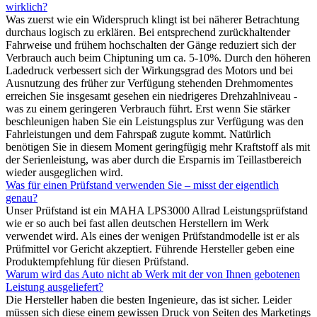
wirklich?
Was zuerst wie ein Widerspruch klingt ist bei näherer Betrachtung
durchaus logisch zu erklären. Bei entsprechend zurückhaltender
Fahrweise und frühem hochschalten der Gänge reduziert sich der
Verbrauch auch beim Chiptuning um ca. 5-10%. Durch den höheren
Ladedruck verbessert sich der Wirkungsgrad des Motors und bei
Ausnutzung des früher zur Verfügung stehenden Drehmomentes
erreichen Sie insgesamt gesehen ein niedrigeres Drehzahlniveau -
was zu einem geringeren Verbrauch führt. Erst wenn Sie stärker
beschleunigen haben Sie ein Leistungsplus zur Verfügung was den
Fahrleistungen und dem Fahrspaß zugute kommt. Natürlich
benötigen Sie in diesem Moment geringfügig mehr Kraftstoff als mit
der Serienleistung, was aber durch die Ersparnis im Teillastbereich
wieder ausgeglichen wird.
Was für einen Prüfstand verwenden Sie – misst der eigentlich
genau?
Unser Prüfstand ist ein MAHA LPS3000 Allrad Leistungsprüfstand
wie er so auch bei fast allen deutschen Herstellern im Werk
verwendet wird. Als eines der wenigen Prüfstandmodelle ist er als
Prüfmittel vor Gericht akzeptiert. Führende Hersteller geben eine
Produktempfehlung für diesen Prüfstand.
Warum wird das Auto nicht ab Werk mit der von Ihnen gebotenen
Leistung ausgeliefert?
Die Hersteller haben die besten Ingenieure, das ist sicher. Leider
müssen sich diese einem gewissen Druck von Seiten des Marketings