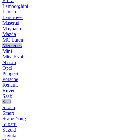
KTM
Lamborghini
Lancia
Landrover
Maserati
Maybach
Mazda
MC Laren
Mercedes
Mini
Mitsubishi
Nissan
Opel
Peugeot
Porsche
Renault
Rover
Saab
Seat
Skoda
Smart
Ssang Yong
Subaru
Suzuki
Toyota