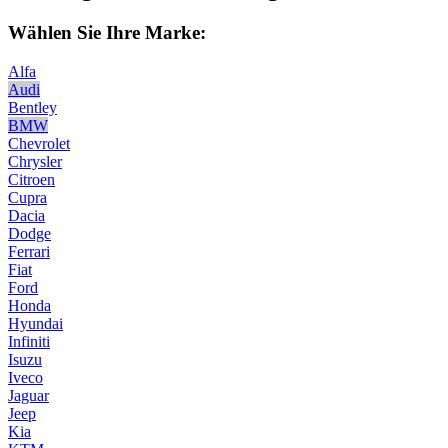
Wählen Sie Ihre Marke:
Alfa
Audi
Bentley
BMW
Chevrolet
Chrysler
Citroen
Cupra
Dacia
Dodge
Ferrari
Fiat
Ford
Honda
Hyundai
Infiniti
Isuzu
Iveco
Jaguar
Jeep
Kia