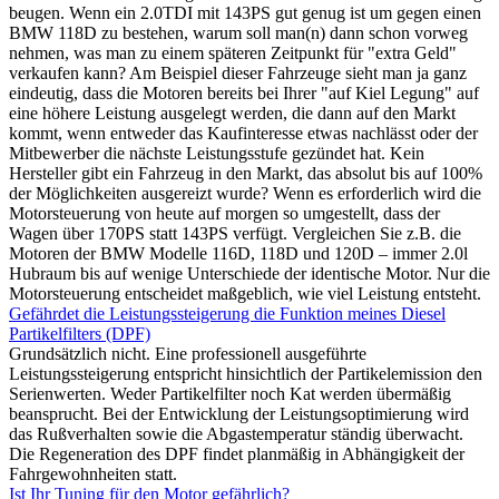
beugen. Wenn ein 2.0TDI mit 143PS gut genug ist um gegen einen
BMW 118D zu bestehen, warum soll man(n) dann schon vorweg
nehmen, was man zu einem späteren Zeitpunkt für "extra Geld"
verkaufen kann? Am Beispiel dieser Fahrzeuge sieht man ja ganz
eindeutig, dass die Motoren bereits bei Ihrer "auf Kiel Legung" auf
eine höhere Leistung ausgelegt werden, die dann auf den Markt
kommt, wenn entweder das Kaufinteresse etwas nachlässt oder der
Mitbewerber die nächste Leistungsstufe gezündet hat. Kein
Hersteller gibt ein Fahrzeug in den Markt, das absolut bis auf 100%
der Möglichkeiten ausgereizt wurde? Wenn es erforderlich wird die
Motorsteuerung von heute auf morgen so umgestellt, dass der
Wagen über 170PS statt 143PS verfügt. Vergleichen Sie z.B. die
Motoren der BMW Modelle 116D, 118D und 120D – immer 2.0l
Hubraum bis auf wenige Unterschiede der identische Motor. Nur die
Motorsteuerung entscheidet maßgeblich, wie viel Leistung entsteht.
Gefährdet die Leistungssteigerung die Funktion meines Diesel
Partikelfilters (DPF)
Grundsätzlich nicht. Eine professionell ausgeführte
Leistungssteigerung entspricht hinsichtlich der Partikelemission den
Serienwerten. Weder Partikelfilter noch Kat werden übermäßig
beansprucht. Bei der Entwicklung der Leistungsoptimierung wird
das Rußverhalten sowie die Abgastemperatur ständig überwacht.
Die Regeneration des DPF findet planmäßig in Abhängigkeit der
Fahrgewohnheiten statt.
Ist Ihr Tuning für den Motor gefährlich?