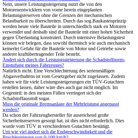
Nein, unsere Leistungssteigerung nutzt die von den
Motorenentwicklern von vorne herein eingeplanten
Belastungsreserven ohne die Grenzen der mechanischen
Belastbarkeit zu überschreiten. Durch das sog.Baukastenprinzip
werden heute viele Bauteile in unterschiedlich stark en Motoren
verwendet und deshalb sind die Bauteile mit einer hohen Sicherheit
gegen Überlastung konstruiert. Durch internsive Belastungstest
können wir belegen, dass sowohl thermisch wie auch mechanisch
keinerlei Gefahr für die Bauteile von Motor und Getriebe sowie
anderer kraftübertragender Teile besteht.
Ändert sich durch die Leistungssteigerung die Schadstoffnorm-
Einstufung meines Fahrzeuges?
Natürlich nicht. Eine Verschlechterung des serienmäßigen
Abgasverhaltens ist vom Gesetzgeber nicht zugelassen. Zudem
haben wir für viele Leistungssteigerungen ein TÜV-Gutachten
erstellen lassen, daher wäre dies auch gar nicht möglich. Im
Gegenteil: in den meisten Fällen verringert sich der
Schadstoffausstoß sogar.
Muss die originale Bremsanlage der Mehrleistung angepasst
werden?
Da schon der Fahrzeughersteller für ausreichend große
Sicherheitsreserven gesorgt hat, ist dies nicht erforderlich. Dies
wurde vom TÜV in verschiedenen Gutachten bestätigt.
Um wie viel ändert sich die Endgeschwindigkeit und die
Beschleunigung von 0-100 km/h?