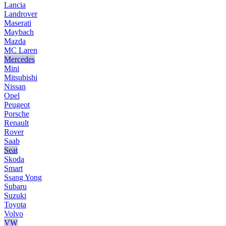
Lancia
Landrover
Maserati
Maybach
Mazda
MC Laren
Mercedes
Mini
Mitsubishi
Nissan
Opel
Peugeot
Porsche
Renault
Rover
Saab
Seat
Skoda
Smart
Ssang Yong
Subaru
Suzuki
Toyota
Volvo
VW