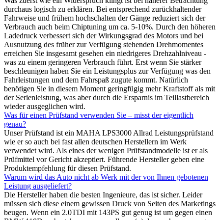
Was zuerst wie ein Widerspruch klingt ist bei näherer Betrachtung
durchaus logisch zu erklären. Bei entsprechend zurückhaltender
Fahrweise und frühem hochschalten der Gänge reduziert sich der
Verbrauch auch beim Chiptuning um ca. 5-10%. Durch den höheren
Ladedruck verbessert sich der Wirkungsgrad des Motors und bei
Ausnutzung des früher zur Verfügung stehenden Drehmomentes
erreichen Sie insgesamt gesehen ein niedrigeres Drehzahlniveau -
was zu einem geringeren Verbrauch führt. Erst wenn Sie stärker
beschleunigen haben Sie ein Leistungsplus zur Verfügung was den
Fahrleistungen und dem Fahrspaß zugute kommt. Natürlich
benötigen Sie in diesem Moment geringfügig mehr Kraftstoff als mit
der Serienleistung, was aber durch die Ersparnis im Teillastbereich
wieder ausgeglichen wird.
Was für einen Prüfstand verwenden Sie – misst der eigentlich
genau?
Unser Prüfstand ist ein MAHA LPS3000 Allrad Leistungsprüfstand
wie er so auch bei fast allen deutschen Herstellern im Werk
verwendet wird. Als eines der wenigen Prüfstandmodelle ist er als
Prüfmittel vor Gericht akzeptiert. Führende Hersteller geben eine
Produktempfehlung für diesen Prüfstand.
Warum wird das Auto nicht ab Werk mit der von Ihnen gebotenen
Leistung ausgeliefert?
Die Hersteller haben die besten Ingenieure, das ist sicher. Leider
müssen sich diese einem gewissen Druck von Seiten des Marketings
beugen. Wenn ein 2.0TDI mit 143PS gut genug ist um gegen einen