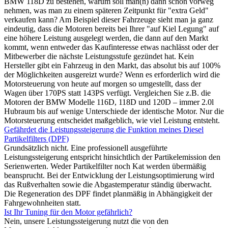
BMW 118D zu bestehen, warum soll man(n) dann schon vorweg
nehmen, was man zu einem späteren Zeitpunkt für "extra Geld"
verkaufen kann? Am Beispiel dieser Fahrzeuge sieht man ja ganz
eindeutig, dass die Motoren bereits bei Ihrer "auf Kiel Legung" auf
eine höhere Leistung ausgelegt werden, die dann auf den Markt
kommt, wenn entweder das Kaufinteresse etwas nachlässt oder der
Mitbewerber die nächste Leistungsstufe gezündet hat. Kein
Hersteller gibt ein Fahrzeug in den Markt, das absolut bis auf 100%
der Möglichkeiten ausgereizt wurde? Wenn es erforderlich wird die
Motorsteuerung von heute auf morgen so umgestellt, dass der
Wagen über 170PS statt 143PS verfügt. Vergleichen Sie z.B. die
Motoren der BMW Modelle 116D, 118D und 120D – immer 2.0l
Hubraum bis auf wenige Unterschiede der identische Motor. Nur die
Motorsteuerung entscheidet maßgeblich, wie viel Leistung entsteht.
Gefährdet die Leistungssteigerung die Funktion meines Diesel
Partikelfilters (DPF)
Grundsätzlich nicht. Eine professionell ausgeführte
Leistungssteigerung entspricht hinsichtlich der Partikelemission den
Serienwerten. Weder Partikelfilter noch Kat werden übermäßig
beansprucht. Bei der Entwicklung der Leistungsoptimierung wird
das Rußverhalten sowie die Abgastemperatur ständig überwacht.
Die Regeneration des DPF findet planmäßig in Abhängigkeit der
Fahrgewohnheiten statt.
Ist Ihr Tuning für den Motor gefährlich?
Nein, unsere Leistungssteigerung nutzt die von den