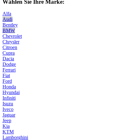
Wählen Sie Ihre Marke:
Alfa
Audi
Bentley
BMW
Chevrolet
Chrysler
Citroen
Cupra
Dacia
Dodge
Ferrari
Fiat
Ford
Honda
Hyundai
Infiniti
Isuzu
Iveco
Jaguar
Jeep
Kia
KTM
Lamborghini