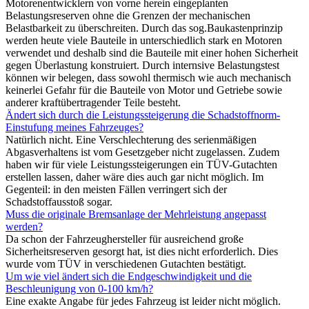
Motorenentwicklern von vorne herein eingeplanten
Belastungsreserven ohne die Grenzen der mechanischen
Belastbarkeit zu überschreiten. Durch das sog.Baukastenprinzip
werden heute viele Bauteile in unterschiedlich stark en Motoren
verwendet und deshalb sind die Bauteile mit einer hohen Sicherheit
gegen Überlastung konstruiert. Durch internsive Belastungstest
können wir belegen, dass sowohl thermisch wie auch mechanisch
keinerlei Gefahr für die Bauteile von Motor und Getriebe sowie
anderer kraftübertragender Teile besteht.
Ändert sich durch die Leistungssteigerung die Schadstoffnorm-
Einstufung meines Fahrzeuges?
Natürlich nicht. Eine Verschlechterung des serienmäßigen
Abgasverhaltens ist vom Gesetzgeber nicht zugelassen. Zudem
haben wir für viele Leistungssteigerungen ein TÜV-Gutachten
erstellen lassen, daher wäre dies auch gar nicht möglich. Im
Gegenteil: in den meisten Fällen verringert sich der
Schadstoffausstoß sogar.
Muss die originale Bremsanlage der Mehrleistung angepasst
werden?
Da schon der Fahrzeughersteller für ausreichend große
Sicherheitsreserven gesorgt hat, ist dies nicht erforderlich. Dies
wurde vom TÜV in verschiedenen Gutachten bestätigt.
Um wie viel ändert sich die Endgeschwindigkeit und die
Beschleunigung von 0-100 km/h?
Eine exakte Angabe für jedes Fahrzeug ist leider nicht möglich.