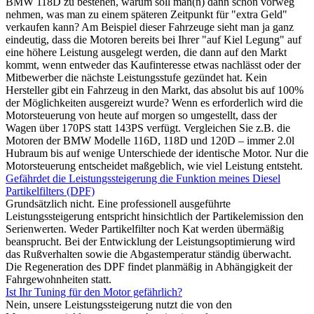
BMW 118D zu bestehen, warum soll man(n) dann schon vorweg
nehmen, was man zu einem späteren Zeitpunkt für "extra Geld"
verkaufen kann? Am Beispiel dieser Fahrzeuge sieht man ja ganz
eindeutig, dass die Motoren bereits bei Ihrer "auf Kiel Legung" auf
eine höhere Leistung ausgelegt werden, die dann auf den Markt
kommt, wenn entweder das Kaufinteresse etwas nachlässt oder der
Mitbewerber die nächste Leistungsstufe gezündet hat. Kein
Hersteller gibt ein Fahrzeug in den Markt, das absolut bis auf 100%
der Möglichkeiten ausgereizt wurde? Wenn es erforderlich wird die
Motorsteuerung von heute auf morgen so umgestellt, dass der
Wagen über 170PS statt 143PS verfügt. Vergleichen Sie z.B. die
Motoren der BMW Modelle 116D, 118D und 120D – immer 2.0l
Hubraum bis auf wenige Unterschiede der identische Motor. Nur die
Motorsteuerung entscheidet maßgeblich, wie viel Leistung entsteht.
Gefährdet die Leistungssteigerung die Funktion meines Diesel
Partikelfilters (DPF)
Grundsätzlich nicht. Eine professionell ausgeführte
Leistungssteigerung entspricht hinsichtlich der Partikelemission den
Serienwerten. Weder Partikelfilter noch Kat werden übermäßig
beansprucht. Bei der Entwicklung der Leistungsoptimierung wird
das Rußverhalten sowie die Abgastemperatur ständig überwacht.
Die Regeneration des DPF findet planmäßig in Abhängigkeit der
Fahrgewohnheiten statt.
Ist Ihr Tuning für den Motor gefährlich?
Nein, unsere Leistungssteigerung nutzt die von den