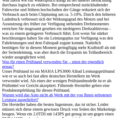
Was zuerst wie ein Widerspruch klingt ist bei näherer Betrachtung
durchaus logisch zu erklären. Bei entsprechend zurückhaltender
Fahrweise und frühem hochschalten der Gänge reduziert sich der
Verbrauch auch beim Chiptuning um ca. 5-10%. Durch den höheren
Ladedruck verbessert sich der Wirkungsgrad des Motors und bei
Ausnutzung des früher zur Verfügung stehenden Drehmomentes
erreichen Sie insgesamt gesehen ein niedrigeres Drehzahlniveau -
was zu einem geringeren Verbrauch führt. Erst wenn Sie stärker
beschleunigen haben Sie ein Leistungsplus zur Verfügung was den
Fahrleistungen und dem Fahrspaß zugute kommt. Natürlich
benötigen Sie in diesem Moment geringfügig mehr Kraftstoff als mit
der Serienleistung, was aber durch die Ersparnis im Teillastbereich
wieder ausgeglichen wird.
Was für einen Prüfstand verwenden Sie – misst der eigentlich
genau?
Unser Prüfstand ist ein MAHA LPS3000 Allrad Leistungsprüfstand
wie er so auch bei fast allen deutschen Herstellern im Werk
verwendet wird. Als eines der wenigen Prüfstandmodelle ist er als
Prüfmittel vor Gericht akzeptiert. Führende Hersteller geben eine
Produktempfehlung für diesen Prüfstand.
Warum wird das Auto nicht ab Werk mit der von Ihnen gebotenen
Leistung ausgeliefert?
Die Hersteller haben die besten Ingenieure, das ist sicher. Leider
müssen sich diese einem gewissen Druck von Seiten des Marketings
beugen. Wenn ein 2.0TDI mit 143PS gut genug ist um gegen einen