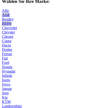
Wählen Sie Ihre Marke:
Alfa
Audi
Bentley
BMW
Chevrolet
Chrysler
Citroen
Cupra
Dacia
Dodge
Ferrari
Fiat
Ford
Honda
Hyundai
Infiniti
Isuzu
Iveco
Jaguar
Jeep
Kia
KTM
Lamborghini