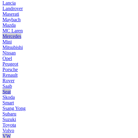
Lancia
Landrover
Maserati
Maybach
Mazda
MC Laren
Mercedes
Mini
Mitsubishi
Nissan
Opel
Peugeot
Porsche
Renault
Rover
Saab
Seat
Skoda
Smart
Ssang Yong
Subaru
Suzuki
Toyota
Volvo
VW