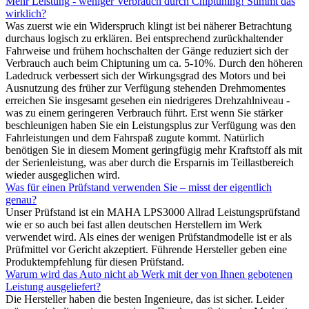
Mehr Leistung - weniger Verbrauch durch Chiptuning! Stimmt das
wirklich?
Was zuerst wie ein Widerspruch klingt ist bei näherer Betrachtung
durchaus logisch zu erklären. Bei entsprechend zurückhaltender
Fahrweise und frühem hochschalten der Gänge reduziert sich der
Verbrauch auch beim Chiptuning um ca. 5-10%. Durch den höheren
Ladedruck verbessert sich der Wirkungsgrad des Motors und bei
Ausnutzung des früher zur Verfügung stehenden Drehmomentes
erreichen Sie insgesamt gesehen ein niedrigeres Drehzahlniveau -
was zu einem geringeren Verbrauch führt. Erst wenn Sie stärker
beschleunigen haben Sie ein Leistungsplus zur Verfügung was den
Fahrleistungen und dem Fahrspaß zugute kommt. Natürlich
benötigen Sie in diesem Moment geringfügig mehr Kraftstoff als mit
der Serienleistung, was aber durch die Ersparnis im Teillastbereich
wieder ausgeglichen wird.
Was für einen Prüfstand verwenden Sie – misst der eigentlich
genau?
Unser Prüfstand ist ein MAHA LPS3000 Allrad Leistungsprüfstand
wie er so auch bei fast allen deutschen Herstellern im Werk
verwendet wird. Als eines der wenigen Prüfstandmodelle ist er als
Prüfmittel vor Gericht akzeptiert. Führende Hersteller geben eine
Produktempfehlung für diesen Prüfstand.
Warum wird das Auto nicht ab Werk mit der von Ihnen gebotenen
Leistung ausgeliefert?
Die Hersteller haben die besten Ingenieure, das ist sicher. Leider