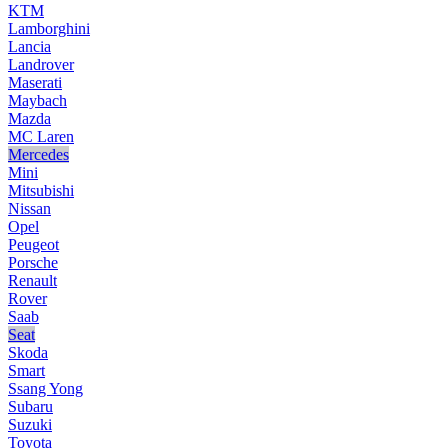
KTM
Lamborghini
Lancia
Landrover
Maserati
Maybach
Mazda
MC Laren
Mercedes
Mini
Mitsubishi
Nissan
Opel
Peugeot
Porsche
Renault
Rover
Saab
Seat
Skoda
Smart
Ssang Yong
Subaru
Suzuki
Toyota