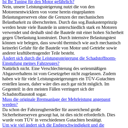
Ist Ihr Tuning für den Motor gefährlich?
Nein, unsere Leistungssteigerung nutzt die von den
Motorenentwicklern von vorne herein eingeplanten
Belastungsreserven ohne die Grenzen der mechanischen
Belastbarkeit zu überschreiten. Durch das sog.Baukastenprinzip
werden heute viele Bauteile in unterschiedlich stark en Motoren
verwendet und deshalb sind die Bauteile mit einer hohen Sicherheit
gegen Überlastung konstruiert. Durch internsive Belastungstest
können wir belegen, dass sowohl thermisch wie auch mechanisch
keinerlei Gefahr für die Bauteile von Motor und Getriebe sowie
anderer kraftübertragender Teile besteht.
Ändert sich durch die Leistungssteigerung die Schadstoffnorm-
Einstufung meines Fahrzeuges?
Natürlich nicht. Eine Verschlechterung des serienmäßigen
Abgasverhaltens ist vom Gesetzgeber nicht zugelassen. Zudem
haben wir für viele Leistungssteigerungen ein TÜV-Gutachten
erstellen lassen, daher wäre dies auch gar nicht möglich. Im
Gegenteil: in den meisten Fällen verringert sich der
Schadstoffausstoß sogar.
Muss die originale Bremsanlage der Mehrleistung angepasst
werden?
Da schon der Fahrzeughersteller für ausreichend große
Sicherheitsreserven gesorgt hat, ist dies nicht erforderlich. Dies
wurde vom TÜV in verschiedenen Gutachten bestätigt.
Um wie viel ändert sich die Endgeschwindigkeit und die