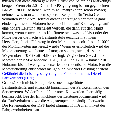
müssen sich diese einem gewissen Druck von Seiten des Marketings
beugen. Wenn ein 2.0TDI mit 143PS gut genug ist um gegen einen
BMW 118D zu bestehen, warum soll man(n) dann schon vorweg
nehmen, was man zu einem späteren Zeitpunkt für "extra Geld"
verkaufen kann? Am Beispiel dieser Fahrzeuge sieht man ja ganz
eindeutig, dass die Motoren bereits bei Ihrer "auf Kiel Legung" auf
eine höhere Leistung ausgelegt werden, die dann auf den Markt
kommt, wenn entweder das Kaufinteresse etwas nachlässt oder der
Mitbewerber die nächste Leistungsstufe gezündet hat. Kein
Hersteller gibt ein Fahrzeug in den Markt, das absolut bis auf 100%
der Möglichkeiten ausgereizt wurde? Wenn es erforderlich wird die
Motorsteuerung von heute auf morgen so umgestellt, dass der
Wagen über 170PS statt 143PS verfügt. Vergleichen Sie z.B. die
Motoren der BMW Modelle 116D, 118D und 120D – immer 2.0l
Hubraum bis auf wenige Unterschiede der identische Motor. Nur die
Motorsteuerung entscheidet maßgeblich, wie viel Leistung entsteht.
Gefährdet die Leistungssteigerung die Funktion meines Diesel
Partikelfilters (DPF)
Grundsätzlich nicht. Eine professionell ausgeführte
Leistungssteigerung entspricht hinsichtlich der Partikelemission den
Serienwerten. Weder Partikelfilter noch Kat werden übermäßig
beansprucht. Bei der Entwicklung der Leistungsoptimierung wird
das Rußverhalten sowie die Abgastemperatur ständig überwacht.
Die Regeneration des DPF findet planmäßig in Abhängigkeit der
Fahrgewohnheiten statt.