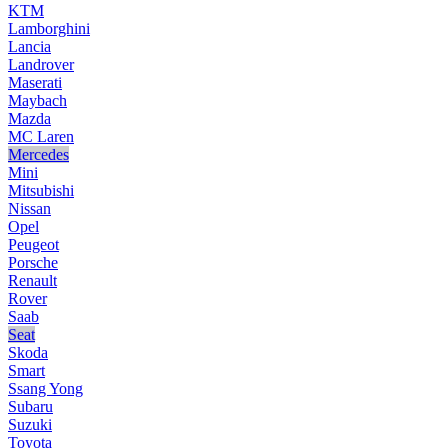
KTM
Lamborghini
Lancia
Landrover
Maserati
Maybach
Mazda
MC Laren
Mercedes
Mini
Mitsubishi
Nissan
Opel
Peugeot
Porsche
Renault
Rover
Saab
Seat
Skoda
Smart
Ssang Yong
Subaru
Suzuki
Toyota