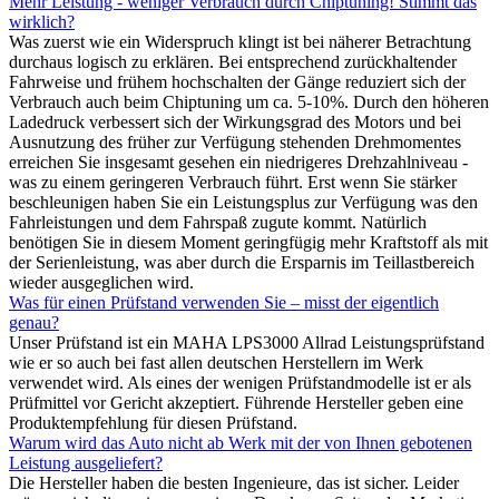
Mehr Leistung - weniger Verbrauch durch Chiptuning! Stimmt das
wirklich?
Was zuerst wie ein Widerspruch klingt ist bei näherer Betrachtung
durchaus logisch zu erklären. Bei entsprechend zurückhaltender
Fahrweise und frühem hochschalten der Gänge reduziert sich der
Verbrauch auch beim Chiptuning um ca. 5-10%. Durch den höheren
Ladedruck verbessert sich der Wirkungsgrad des Motors und bei
Ausnutzung des früher zur Verfügung stehenden Drehmomentes
erreichen Sie insgesamt gesehen ein niedrigeres Drehzahlniveau -
was zu einem geringeren Verbrauch führt. Erst wenn Sie stärker
beschleunigen haben Sie ein Leistungsplus zur Verfügung was den
Fahrleistungen und dem Fahrspaß zugute kommt. Natürlich
benötigen Sie in diesem Moment geringfügig mehr Kraftstoff als mit
der Serienleistung, was aber durch die Ersparnis im Teillastbereich
wieder ausgeglichen wird.
Was für einen Prüfstand verwenden Sie – misst der eigentlich
genau?
Unser Prüfstand ist ein MAHA LPS3000 Allrad Leistungsprüfstand
wie er so auch bei fast allen deutschen Herstellern im Werk
verwendet wird. Als eines der wenigen Prüfstandmodelle ist er als
Prüfmittel vor Gericht akzeptiert. Führende Hersteller geben eine
Produktempfehlung für diesen Prüfstand.
Warum wird das Auto nicht ab Werk mit der von Ihnen gebotenen
Leistung ausgeliefert?
Die Hersteller haben die besten Ingenieure, das ist sicher. Leider