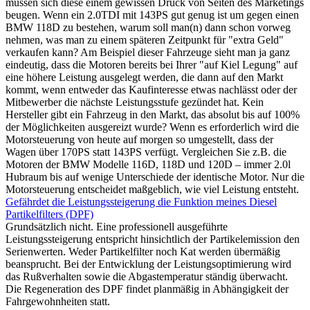
müssen sich diese einem gewissen Druck von Seiten des Marketings
beugen. Wenn ein 2.0TDI mit 143PS gut genug ist um gegen einen
BMW 118D zu bestehen, warum soll man(n) dann schon vorweg
nehmen, was man zu einem späteren Zeitpunkt für "extra Geld"
verkaufen kann? Am Beispiel dieser Fahrzeuge sieht man ja ganz
eindeutig, dass die Motoren bereits bei Ihrer "auf Kiel Legung" auf
eine höhere Leistung ausgelegt werden, die dann auf den Markt
kommt, wenn entweder das Kaufinteresse etwas nachlässt oder der
Mitbewerber die nächste Leistungsstufe gezündet hat. Kein
Hersteller gibt ein Fahrzeug in den Markt, das absolut bis auf 100%
der Möglichkeiten ausgereizt wurde? Wenn es erforderlich wird die
Motorsteuerung von heute auf morgen so umgestellt, dass der
Wagen über 170PS statt 143PS verfügt. Vergleichen Sie z.B. die
Motoren der BMW Modelle 116D, 118D und 120D – immer 2.0l
Hubraum bis auf wenige Unterschiede der identische Motor. Nur die
Motorsteuerung entscheidet maßgeblich, wie viel Leistung entsteht.
Gefährdet die Leistungssteigerung die Funktion meines Diesel
Partikelfilters (DPF)
Grundsätzlich nicht. Eine professionell ausgeführte
Leistungssteigerung entspricht hinsichtlich der Partikelemission den
Serienwerten. Weder Partikelfilter noch Kat werden übermäßig
beansprucht. Bei der Entwicklung der Leistungsoptimierung wird
das Rußverhalten sowie die Abgastemperatur ständig überwacht.
Die Regeneration des DPF findet planmäßig in Abhängigkeit der
Fahrgewohnheiten statt.