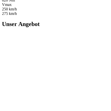
620 Nm
Vmax
250 km/h
275 km/h
Unser Angebot