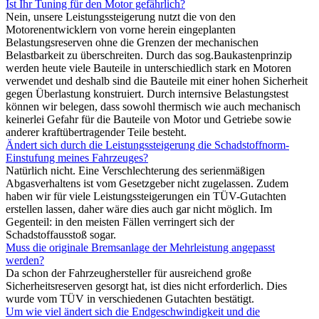
Ist Ihr Tuning für den Motor gefährlich?
Nein, unsere Leistungssteigerung nutzt die von den
Motorenentwicklern von vorne herein eingeplanten
Belastungsreserven ohne die Grenzen der mechanischen
Belastbarkeit zu überschreiten. Durch das sog.Baukastenprinzip
werden heute viele Bauteile in unterschiedlich stark en Motoren
verwendet und deshalb sind die Bauteile mit einer hohen Sicherheit
gegen Überlastung konstruiert. Durch internsive Belastungstest
können wir belegen, dass sowohl thermisch wie auch mechanisch
keinerlei Gefahr für die Bauteile von Motor und Getriebe sowie
anderer kraftübertragender Teile besteht.
Ändert sich durch die Leistungssteigerung die Schadstoffnorm-
Einstufung meines Fahrzeuges?
Natürlich nicht. Eine Verschlechterung des serienmäßigen
Abgasverhaltens ist vom Gesetzgeber nicht zugelassen. Zudem
haben wir für viele Leistungssteigerungen ein TÜV-Gutachten
erstellen lassen, daher wäre dies auch gar nicht möglich. Im
Gegenteil: in den meisten Fällen verringert sich der
Schadstoffausstoß sogar.
Muss die originale Bremsanlage der Mehrleistung angepasst
werden?
Da schon der Fahrzeughersteller für ausreichend große
Sicherheitsreserven gesorgt hat, ist dies nicht erforderlich. Dies
wurde vom TÜV in verschiedenen Gutachten bestätigt.
Um wie viel ändert sich die Endgeschwindigkeit und die