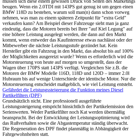
müssen sich diese einem gewissen Druck von Seiten des Marketings
beugen. Wenn ein 2.0TDI mit 143PS gut genug ist um gegen einen
BMW 118D zu bestehen, warum soll man(n) dann schon vorweg
nehmen, was man zu einem späteren Zeitpunkt für "extra Geld"
verkaufen kann? Am Beispiel dieser Fahrzeuge sieht man ja ganz
eindeutig, dass die Motoren bereits bei Ihrer "auf Kiel Legung" auf
eine höhere Leistung ausgelegt werden, die dann auf den Markt
kommt, wenn entweder das Kaufinteresse etwas nachlässt oder der
Mitbewerber die nächste Leistungsstufe gezündet hat. Kein
Hersteller gibt ein Fahrzeug in den Markt, das absolut bis auf 100%
der Möglichkeiten ausgereizt wurde? Wenn es erforderlich wird die
Motorsteuerung von heute auf morgen so umgestellt, dass der
Wagen über 170PS statt 143PS verfügt. Vergleichen Sie z.B. die
Motoren der BMW Modelle 116D, 118D und 120D – immer 2.0l
Hubraum bis auf wenige Unterschiede der identische Motor. Nur die
Motorsteuerung entscheidet maßgeblich, wie viel Leistung entsteht.
Gefährdet die Leistungssteigerung die Funktion meines Diesel
Partikelfilters (DPF)
Grundsätzlich nicht. Eine professionell ausgeführte
Leistungssteigerung entspricht hinsichtlich der Partikelemission den
Serienwerten. Weder Partikelfilter noch Kat werden übermäßig
beansprucht. Bei der Entwicklung der Leistungsoptimierung wird
das Rußverhalten sowie die Abgastemperatur ständig überwacht.
Die Regeneration des DPF findet planmäßig in Abhängigkeit der
Fahrgewohnheiten statt.