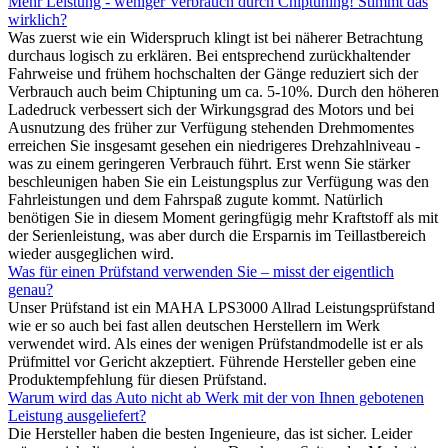
Mehr Leistung - weniger Verbrauch durch Chiptuning! Stimmt das
wirklich?
Was zuerst wie ein Widerspruch klingt ist bei näherer Betrachtung
durchaus logisch zu erklären. Bei entsprechend zurückhaltender
Fahrweise und frühem hochschalten der Gänge reduziert sich der
Verbrauch auch beim Chiptuning um ca. 5-10%. Durch den höheren
Ladedruck verbessert sich der Wirkungsgrad des Motors und bei
Ausnutzung des früher zur Verfügung stehenden Drehmomentes
erreichen Sie insgesamt gesehen ein niedrigeres Drehzahlniveau -
was zu einem geringeren Verbrauch führt. Erst wenn Sie stärker
beschleunigen haben Sie ein Leistungsplus zur Verfügung was den
Fahrleistungen und dem Fahrspaß zugute kommt. Natürlich
benötigen Sie in diesem Moment geringfügig mehr Kraftstoff als mit
der Serienleistung, was aber durch die Ersparnis im Teillastbereich
wieder ausgeglichen wird.
Was für einen Prüfstand verwenden Sie – misst der eigentlich
genau?
Unser Prüfstand ist ein MAHA LPS3000 Allrad Leistungsprüfstand
wie er so auch bei fast allen deutschen Herstellern im Werk
verwendet wird. Als eines der wenigen Prüfstandmodelle ist er als
Prüfmittel vor Gericht akzeptiert. Führende Hersteller geben eine
Produktempfehlung für diesen Prüfstand.
Warum wird das Auto nicht ab Werk mit der von Ihnen gebotenen
Leistung ausgeliefert?
Die Hersteller haben die besten Ingenieure, das ist sicher. Leider