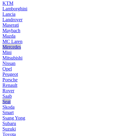
KTM
Lamborghini
Lancia
Landrover
Maserati
Maybach
Mazda
MC Laren
Mercedes
Mini
Mitsubishi
Nissan
Opel
Peugeot
Porsche
Renault
Rover
Saab
Seat
Skoda
Smart
Ssang Yong
Subaru
Suzuki
Toyota