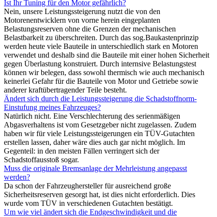
Ist Ihr Tuning für den Motor gefährlich?
Nein, unsere Leistungssteigerung nutzt die von den
Motorenentwicklern von vorne herein eingeplanten
Belastungsreserven ohne die Grenzen der mechanischen
Belastbarkeit zu überschreiten. Durch das sog.Baukastenprinzip
werden heute viele Bauteile in unterschiedlich stark en Motoren
verwendet und deshalb sind die Bauteile mit einer hohen Sicherheit
gegen Überlastung konstruiert. Durch internsive Belastungstest
können wir belegen, dass sowohl thermisch wie auch mechanisch
keinerlei Gefahr für die Bauteile von Motor und Getriebe sowie
anderer kraftübertragender Teile besteht.
Ändert sich durch die Leistungssteigerung die Schadstoffnorm-
Einstufung meines Fahrzeuges?
Natürlich nicht. Eine Verschlechterung des serienmäßigen
Abgasverhaltens ist vom Gesetzgeber nicht zugelassen. Zudem
haben wir für viele Leistungssteigerungen ein TÜV-Gutachten
erstellen lassen, daher wäre dies auch gar nicht möglich. Im
Gegenteil: in den meisten Fällen verringert sich der
Schadstoffausstoß sogar.
Muss die originale Bremsanlage der Mehrleistung angepasst
werden?
Da schon der Fahrzeughersteller für ausreichend große
Sicherheitsreserven gesorgt hat, ist dies nicht erforderlich. Dies
wurde vom TÜV in verschiedenen Gutachten bestätigt.
Um wie viel ändert sich die Endgeschwindigkeit und die