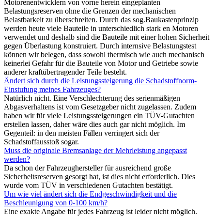
Motorenentwicklern von vorne herein eingeplanten
Belastungsreserven ohne die Grenzen der mechanischen
Belastbarkeit zu überschreiten. Durch das sog.Baukastenprinzip
werden heute viele Bauteile in unterschiedlich stark en Motoren
verwendet und deshalb sind die Bauteile mit einer hohen Sicherheit
gegen Überlastung konstruiert. Durch internsive Belastungstest
können wir belegen, dass sowohl thermisch wie auch mechanisch
keinerlei Gefahr für die Bauteile von Motor und Getriebe sowie
anderer kraftübertragender Teile besteht.
Ändert sich durch die Leistungssteigerung die Schadstoffnorm-
Einstufung meines Fahrzeuges?
Natürlich nicht. Eine Verschlechterung des serienmäßigen
Abgasverhaltens ist vom Gesetzgeber nicht zugelassen. Zudem
haben wir für viele Leistungssteigerungen ein TÜV-Gutachten
erstellen lassen, daher wäre dies auch gar nicht möglich. Im
Gegenteil: in den meisten Fällen verringert sich der
Schadstoffausstoß sogar.
Muss die originale Bremsanlage der Mehrleistung angepasst
werden?
Da schon der Fahrzeughersteller für ausreichend große
Sicherheitsreserven gesorgt hat, ist dies nicht erforderlich. Dies
wurde vom TÜV in verschiedenen Gutachten bestätigt.
Um wie viel ändert sich die Endgeschwindigkeit und die
Beschleunigung von 0-100 km/h?
Eine exakte Angabe für jedes Fahrzeug ist leider nicht möglich.