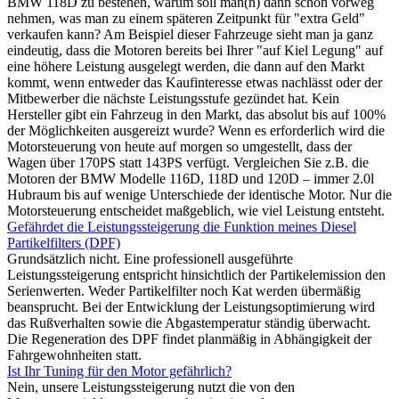
BMW 118D zu bestehen, warum soll man(n) dann schon vorweg
nehmen, was man zu einem späteren Zeitpunkt für "extra Geld"
verkaufen kann? Am Beispiel dieser Fahrzeuge sieht man ja ganz
eindeutig, dass die Motoren bereits bei Ihrer "auf Kiel Legung" auf
eine höhere Leistung ausgelegt werden, die dann auf den Markt
kommt, wenn entweder das Kaufinteresse etwas nachlässt oder der
Mitbewerber die nächste Leistungsstufe gezündet hat. Kein
Hersteller gibt ein Fahrzeug in den Markt, das absolut bis auf 100%
der Möglichkeiten ausgereizt wurde? Wenn es erforderlich wird die
Motorsteuerung von heute auf morgen so umgestellt, dass der
Wagen über 170PS statt 143PS verfügt. Vergleichen Sie z.B. die
Motoren der BMW Modelle 116D, 118D und 120D – immer 2.0l
Hubraum bis auf wenige Unterschiede der identische Motor. Nur die
Motorsteuerung entscheidet maßgeblich, wie viel Leistung entsteht.
Gefährdet die Leistungssteigerung die Funktion meines Diesel
Partikelfilters (DPF)
Grundsätzlich nicht. Eine professionell ausgeführte
Leistungssteigerung entspricht hinsichtlich der Partikelemission den
Serienwerten. Weder Partikelfilter noch Kat werden übermäßig
beansprucht. Bei der Entwicklung der Leistungsoptimierung wird
das Rußverhalten sowie die Abgastemperatur ständig überwacht.
Die Regeneration des DPF findet planmäßig in Abhängigkeit der
Fahrgewohnheiten statt.
Ist Ihr Tuning für den Motor gefährlich?
Nein, unsere Leistungssteigerung nutzt die von den