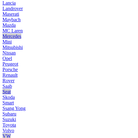
Lancia
Landrover
Maserati
Maybach
Mazda
MC Laren
Mercedes
Mini
Mitsubishi
Nissan
Opel
Peugeot
Porsche
Renault
Rover
Saab
Seat
Skoda
Smart
Ssang Yong
Subaru
Suzuki
Toyota
Volvo
VW