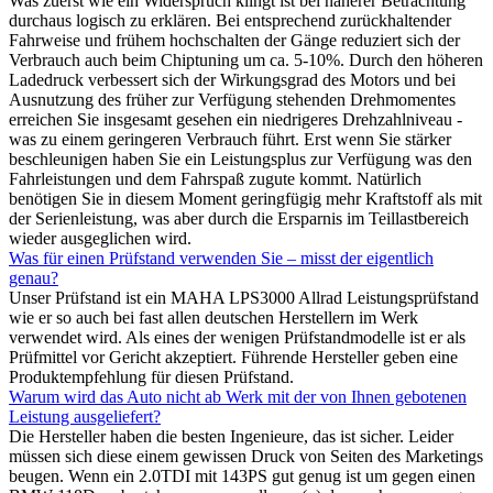
Was zuerst wie ein Widerspruch klingt ist bei näherer Betrachtung
durchaus logisch zu erklären. Bei entsprechend zurückhaltender
Fahrweise und frühem hochschalten der Gänge reduziert sich der
Verbrauch auch beim Chiptuning um ca. 5-10%. Durch den höheren
Ladedruck verbessert sich der Wirkungsgrad des Motors und bei
Ausnutzung des früher zur Verfügung stehenden Drehmomentes
erreichen Sie insgesamt gesehen ein niedrigeres Drehzahlniveau -
was zu einem geringeren Verbrauch führt. Erst wenn Sie stärker
beschleunigen haben Sie ein Leistungsplus zur Verfügung was den
Fahrleistungen und dem Fahrspaß zugute kommt. Natürlich
benötigen Sie in diesem Moment geringfügig mehr Kraftstoff als mit
der Serienleistung, was aber durch die Ersparnis im Teillastbereich
wieder ausgeglichen wird.
Was für einen Prüfstand verwenden Sie – misst der eigentlich
genau?
Unser Prüfstand ist ein MAHA LPS3000 Allrad Leistungsprüfstand
wie er so auch bei fast allen deutschen Herstellern im Werk
verwendet wird. Als eines der wenigen Prüfstandmodelle ist er als
Prüfmittel vor Gericht akzeptiert. Führende Hersteller geben eine
Produktempfehlung für diesen Prüfstand.
Warum wird das Auto nicht ab Werk mit der von Ihnen gebotenen
Leistung ausgeliefert?
Die Hersteller haben die besten Ingenieure, das ist sicher. Leider
müssen sich diese einem gewissen Druck von Seiten des Marketings
beugen. Wenn ein 2.0TDI mit 143PS gut genug ist um gegen einen