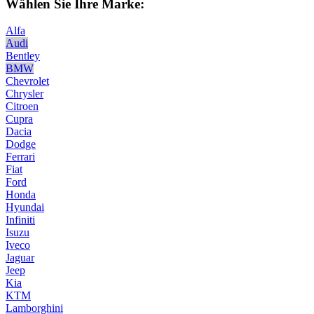
Wählen Sie Ihre Marke:
Alfa
Audi
Bentley
BMW
Chevrolet
Chrysler
Citroen
Cupra
Dacia
Dodge
Ferrari
Fiat
Ford
Honda
Hyundai
Infiniti
Isuzu
Iveco
Jaguar
Jeep
Kia
KTM
Lamborghini