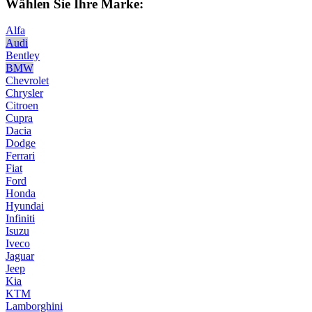
Wählen Sie Ihre Marke:
Alfa
Audi
Bentley
BMW
Chevrolet
Chrysler
Citroen
Cupra
Dacia
Dodge
Ferrari
Fiat
Ford
Honda
Hyundai
Infiniti
Isuzu
Iveco
Jaguar
Jeep
Kia
KTM
Lamborghini