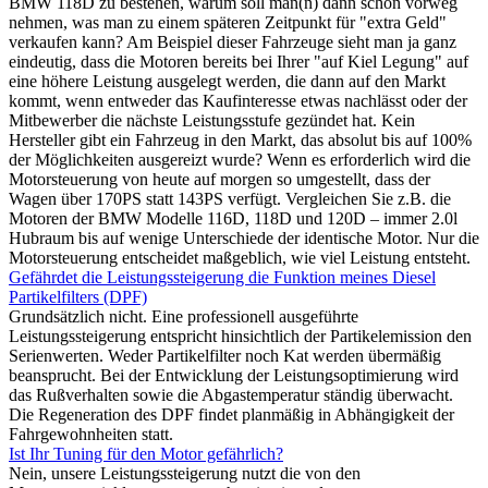
BMW 118D zu bestehen, warum soll man(n) dann schon vorweg
nehmen, was man zu einem späteren Zeitpunkt für "extra Geld"
verkaufen kann? Am Beispiel dieser Fahrzeuge sieht man ja ganz
eindeutig, dass die Motoren bereits bei Ihrer "auf Kiel Legung" auf
eine höhere Leistung ausgelegt werden, die dann auf den Markt
kommt, wenn entweder das Kaufinteresse etwas nachlässt oder der
Mitbewerber die nächste Leistungsstufe gezündet hat. Kein
Hersteller gibt ein Fahrzeug in den Markt, das absolut bis auf 100%
der Möglichkeiten ausgereizt wurde? Wenn es erforderlich wird die
Motorsteuerung von heute auf morgen so umgestellt, dass der
Wagen über 170PS statt 143PS verfügt. Vergleichen Sie z.B. die
Motoren der BMW Modelle 116D, 118D und 120D – immer 2.0l
Hubraum bis auf wenige Unterschiede der identische Motor. Nur die
Motorsteuerung entscheidet maßgeblich, wie viel Leistung entsteht.
Gefährdet die Leistungssteigerung die Funktion meines Diesel
Partikelfilters (DPF)
Grundsätzlich nicht. Eine professionell ausgeführte
Leistungssteigerung entspricht hinsichtlich der Partikelemission den
Serienwerten. Weder Partikelfilter noch Kat werden übermäßig
beansprucht. Bei der Entwicklung der Leistungsoptimierung wird
das Rußverhalten sowie die Abgastemperatur ständig überwacht.
Die Regeneration des DPF findet planmäßig in Abhängigkeit der
Fahrgewohnheiten statt.
Ist Ihr Tuning für den Motor gefährlich?
Nein, unsere Leistungssteigerung nutzt die von den