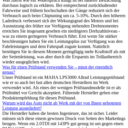
Was zuerst wie ein Widerspruch klingt ist bei näherer Betrachtung
durchaus logisch zu erklären. Bei entsprechend zurückhaltender
Fahrweise und frühem hochschalten der Gänge reduziert sich der
Verbrauch auch beim Chiptuning um ca. 5-10%. Durch den höheren
Ladedruck verbessert sich der Wirkungsgrad des Motors und bei
Ausnutzung des früher zur Verfügung stehenden Drehmomentes
erreichen Sie insgesamt gesehen ein niedrigeres Drehzahlniveau -
was zu einem geringeren Verbrauch führt. Erst wenn Sie stärker
beschleunigen haben Sie ein Leistungsplus zur Verfügung was den
Fahrleistungen und dem Fahrspaß zugute kommt. Natürlich
benötigen Sie in diesem Moment geringfügig mehr Kraftstoff als mit
der Serienleistung, was aber durch die Ersparnis im Teillastbereich
wieder ausgeglichen wird.
Was für einen Prüfstand verwenden Sie – misst der eigentlich
genau?
Unser Prüfstand ist ein MAHA LPS3000 Allrad Leistungsprüfstand
wie er so auch bei fast allen deutschen Herstellern im Werk
verwendet wird. Als eines der wenigen Prüfstandmodelle ist er als
Prüfmittel vor Gericht akzeptiert. Führende Hersteller geben eine
Produktempfehlung für diesen Prüfstand.
Warum wird das Auto nicht ab Werk mit der von Ihnen gebotenen
Leistung ausgeliefert?
Die Hersteller haben die besten Ingenieure, das ist sicher. Leider
müssen sich diese einem gewissen Druck von Seiten des Marketings
beugen. Wenn ein 2.0TDI mit 143PS gut genug ist um gegen einen