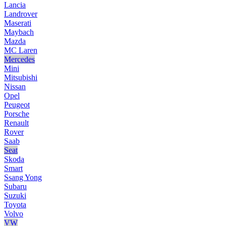
Lancia
Landrover
Maserati
Maybach
Mazda
MC Laren
Mercedes
Mini
Mitsubishi
Nissan
Opel
Peugeot
Porsche
Renault
Rover
Saab
Seat
Skoda
Smart
Ssang Yong
Subaru
Suzuki
Toyota
Volvo
VW