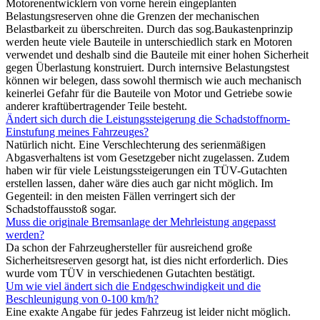
Motorenentwicklern von vorne herein eingeplanten
Belastungsreserven ohne die Grenzen der mechanischen
Belastbarkeit zu überschreiten. Durch das sog.Baukastenprinzip
werden heute viele Bauteile in unterschiedlich stark en Motoren
verwendet und deshalb sind die Bauteile mit einer hohen Sicherheit
gegen Überlastung konstruiert. Durch internsive Belastungstest
können wir belegen, dass sowohl thermisch wie auch mechanisch
keinerlei Gefahr für die Bauteile von Motor und Getriebe sowie
anderer kraftübertragender Teile besteht.
Ändert sich durch die Leistungssteigerung die Schadstoffnorm-
Einstufung meines Fahrzeuges?
Natürlich nicht. Eine Verschlechterung des serienmäßigen
Abgasverhaltens ist vom Gesetzgeber nicht zugelassen. Zudem
haben wir für viele Leistungssteigerungen ein TÜV-Gutachten
erstellen lassen, daher wäre dies auch gar nicht möglich. Im
Gegenteil: in den meisten Fällen verringert sich der
Schadstoffausstoß sogar.
Muss die originale Bremsanlage der Mehrleistung angepasst
werden?
Da schon der Fahrzeughersteller für ausreichend große
Sicherheitsreserven gesorgt hat, ist dies nicht erforderlich. Dies
wurde vom TÜV in verschiedenen Gutachten bestätigt.
Um wie viel ändert sich die Endgeschwindigkeit und die
Beschleunigung von 0-100 km/h?
Eine exakte Angabe für jedes Fahrzeug ist leider nicht möglich.