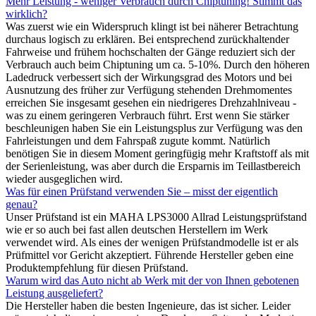
Mehr Leistung - weniger Verbrauch durch Chiptuning! Stimmt das
wirklich?
Was zuerst wie ein Widerspruch klingt ist bei näherer Betrachtung
durchaus logisch zu erklären. Bei entsprechend zurückhaltender
Fahrweise und frühem hochschalten der Gänge reduziert sich der
Verbrauch auch beim Chiptuning um ca. 5-10%. Durch den höheren
Ladedruck verbessert sich der Wirkungsgrad des Motors und bei
Ausnutzung des früher zur Verfügung stehenden Drehmomentes
erreichen Sie insgesamt gesehen ein niedrigeres Drehzahlniveau -
was zu einem geringeren Verbrauch führt. Erst wenn Sie stärker
beschleunigen haben Sie ein Leistungsplus zur Verfügung was den
Fahrleistungen und dem Fahrspaß zugute kommt. Natürlich
benötigen Sie in diesem Moment geringfügig mehr Kraftstoff als mit
der Serienleistung, was aber durch die Ersparnis im Teillastbereich
wieder ausgeglichen wird.
Was für einen Prüfstand verwenden Sie – misst der eigentlich
genau?
Unser Prüfstand ist ein MAHA LPS3000 Allrad Leistungsprüfstand
wie er so auch bei fast allen deutschen Herstellern im Werk
verwendet wird. Als eines der wenigen Prüfstandmodelle ist er als
Prüfmittel vor Gericht akzeptiert. Führende Hersteller geben eine
Produktempfehlung für diesen Prüfstand.
Warum wird das Auto nicht ab Werk mit der von Ihnen gebotenen
Leistung ausgeliefert?
Die Hersteller haben die besten Ingenieure, das ist sicher. Leider