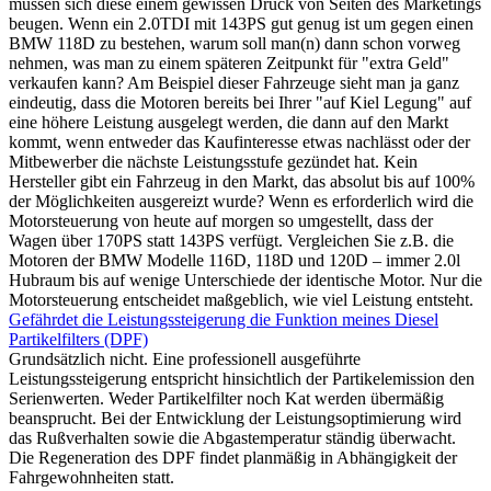
müssen sich diese einem gewissen Druck von Seiten des Marketings
beugen. Wenn ein 2.0TDI mit 143PS gut genug ist um gegen einen
BMW 118D zu bestehen, warum soll man(n) dann schon vorweg
nehmen, was man zu einem späteren Zeitpunkt für "extra Geld"
verkaufen kann? Am Beispiel dieser Fahrzeuge sieht man ja ganz
eindeutig, dass die Motoren bereits bei Ihrer "auf Kiel Legung" auf
eine höhere Leistung ausgelegt werden, die dann auf den Markt
kommt, wenn entweder das Kaufinteresse etwas nachlässt oder der
Mitbewerber die nächste Leistungsstufe gezündet hat. Kein
Hersteller gibt ein Fahrzeug in den Markt, das absolut bis auf 100%
der Möglichkeiten ausgereizt wurde? Wenn es erforderlich wird die
Motorsteuerung von heute auf morgen so umgestellt, dass der
Wagen über 170PS statt 143PS verfügt. Vergleichen Sie z.B. die
Motoren der BMW Modelle 116D, 118D und 120D – immer 2.0l
Hubraum bis auf wenige Unterschiede der identische Motor. Nur die
Motorsteuerung entscheidet maßgeblich, wie viel Leistung entsteht.
Gefährdet die Leistungssteigerung die Funktion meines Diesel
Partikelfilters (DPF)
Grundsätzlich nicht. Eine professionell ausgeführte
Leistungssteigerung entspricht hinsichtlich der Partikelemission den
Serienwerten. Weder Partikelfilter noch Kat werden übermäßig
beansprucht. Bei der Entwicklung der Leistungsoptimierung wird
das Rußverhalten sowie die Abgastemperatur ständig überwacht.
Die Regeneration des DPF findet planmäßig in Abhängigkeit der
Fahrgewohnheiten statt.