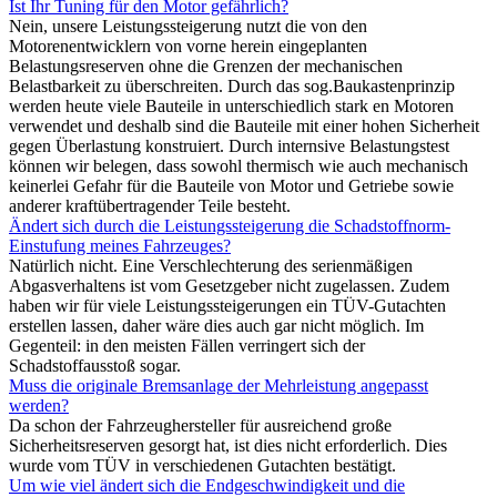
Ist Ihr Tuning für den Motor gefährlich?
Nein, unsere Leistungssteigerung nutzt die von den
Motorenentwicklern von vorne herein eingeplanten
Belastungsreserven ohne die Grenzen der mechanischen
Belastbarkeit zu überschreiten. Durch das sog.Baukastenprinzip
werden heute viele Bauteile in unterschiedlich stark en Motoren
verwendet und deshalb sind die Bauteile mit einer hohen Sicherheit
gegen Überlastung konstruiert. Durch internsive Belastungstest
können wir belegen, dass sowohl thermisch wie auch mechanisch
keinerlei Gefahr für die Bauteile von Motor und Getriebe sowie
anderer kraftübertragender Teile besteht.
Ändert sich durch die Leistungssteigerung die Schadstoffnorm-
Einstufung meines Fahrzeuges?
Natürlich nicht. Eine Verschlechterung des serienmäßigen
Abgasverhaltens ist vom Gesetzgeber nicht zugelassen. Zudem
haben wir für viele Leistungssteigerungen ein TÜV-Gutachten
erstellen lassen, daher wäre dies auch gar nicht möglich. Im
Gegenteil: in den meisten Fällen verringert sich der
Schadstoffausstoß sogar.
Muss die originale Bremsanlage der Mehrleistung angepasst
werden?
Da schon der Fahrzeughersteller für ausreichend große
Sicherheitsreserven gesorgt hat, ist dies nicht erforderlich. Dies
wurde vom TÜV in verschiedenen Gutachten bestätigt.
Um wie viel ändert sich die Endgeschwindigkeit und die