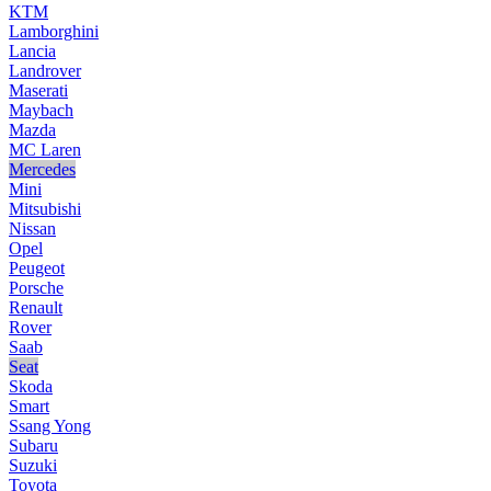
KTM
Lamborghini
Lancia
Landrover
Maserati
Maybach
Mazda
MC Laren
Mercedes
Mini
Mitsubishi
Nissan
Opel
Peugeot
Porsche
Renault
Rover
Saab
Seat
Skoda
Smart
Ssang Yong
Subaru
Suzuki
Toyota