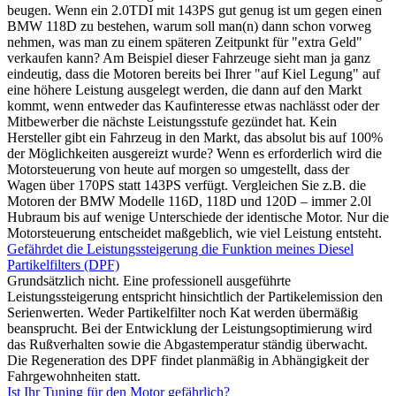
beugen. Wenn ein 2.0TDI mit 143PS gut genug ist um gegen einen
BMW 118D zu bestehen, warum soll man(n) dann schon vorweg
nehmen, was man zu einem späteren Zeitpunkt für "extra Geld"
verkaufen kann? Am Beispiel dieser Fahrzeuge sieht man ja ganz
eindeutig, dass die Motoren bereits bei Ihrer "auf Kiel Legung" auf
eine höhere Leistung ausgelegt werden, die dann auf den Markt
kommt, wenn entweder das Kaufinteresse etwas nachlässt oder der
Mitbewerber die nächste Leistungsstufe gezündet hat. Kein
Hersteller gibt ein Fahrzeug in den Markt, das absolut bis auf 100%
der Möglichkeiten ausgereizt wurde? Wenn es erforderlich wird die
Motorsteuerung von heute auf morgen so umgestellt, dass der
Wagen über 170PS statt 143PS verfügt. Vergleichen Sie z.B. die
Motoren der BMW Modelle 116D, 118D und 120D – immer 2.0l
Hubraum bis auf wenige Unterschiede der identische Motor. Nur die
Motorsteuerung entscheidet maßgeblich, wie viel Leistung entsteht.
Gefährdet die Leistungssteigerung die Funktion meines Diesel
Partikelfilters (DPF)
Grundsätzlich nicht. Eine professionell ausgeführte
Leistungssteigerung entspricht hinsichtlich der Partikelemission den
Serienwerten. Weder Partikelfilter noch Kat werden übermäßig
beansprucht. Bei der Entwicklung der Leistungsoptimierung wird
das Rußverhalten sowie die Abgastemperatur ständig überwacht.
Die Regeneration des DPF findet planmäßig in Abhängigkeit der
Fahrgewohnheiten statt.
Ist Ihr Tuning für den Motor gefährlich?