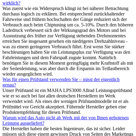
wirklich?
Was zuerst wie ein Widerspruch klingt ist bei näherer Betrachtung
durchaus logisch zu erklären. Bei entsprechend zurückhaltender
Fahrweise und frühem hochschalten der Gänge reduziert sich der
Verbrauch auch beim Chiptuning um ca. 5-10%. Durch den höheren
Ladedruck verbessert sich der Wirkungsgrad des Motors und bei
Ausnutzung des früher zur Verfügung stehenden Drehmomentes
erreichen Sie insgesamt gesehen ein niedrigeres Drehzahlniveau -
was zu einem geringeren Verbrauch führt. Erst wenn Sie stärker
beschleunigen haben Sie ein Leistungsplus zur Verfügung was den
Fahrleistungen und dem Fahrspaß zugute kommt. Natürlich
benötigen Sie in diesem Moment geringfügig mehr Kraftstoff als mit
der Serienleistung, was aber durch die Ersparnis im Teillastbereich
wieder ausgeglichen wird.
Was für einen Prüfstand verwenden Sie – misst der eigentlich
genau?
Unser Prüfstand ist ein MAHA LPS3000 Allrad Leistungsprüfstand
wie er so auch bei fast allen deutschen Herstellern im Werk
verwendet wird. Als eines der wenigen Prüfstandmodelle ist er als
Prüfmittel vor Gericht akzeptiert. Führende Hersteller geben eine
Produktempfehlung für diesen Prüfstand.
Warum wird das Auto nicht ab Werk mit der von Ihnen gebotenen
Leistung ausgeliefert?
Die Hersteller haben die besten Ingenieure, das ist sicher. Leider
müssen sich diese einem gewissen Druck von Seiten des Marketings