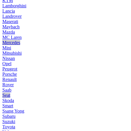
KTM
Lamborghini
Lancia
Landrover
Maserati
Maybach
Mazda
MC Laren
Mercedes
Mini
Mitsubishi
Nissan
Opel
Peugeot
Porsche
Renault
Rover
Saab
Seat
Skoda
Smart
Ssang Yong
Subaru
Suzuki
Toyota