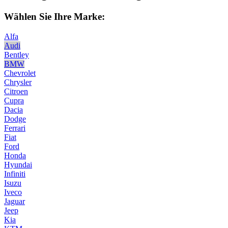
Wählen Sie Ihre Marke:
Alfa
Audi
Bentley
BMW
Chevrolet
Chrysler
Citroen
Cupra
Dacia
Dodge
Ferrari
Fiat
Ford
Honda
Hyundai
Infiniti
Isuzu
Iveco
Jaguar
Jeep
Kia