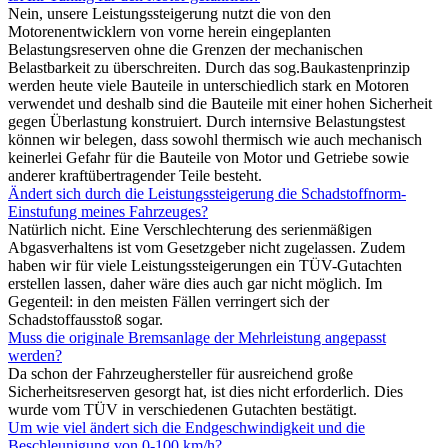
Nein, unsere Leistungssteigerung nutzt die von den
Motorenentwicklern von vorne herein eingeplanten
Belastungsreserven ohne die Grenzen der mechanischen
Belastbarkeit zu überschreiten. Durch das sog.Baukastenprinzip
werden heute viele Bauteile in unterschiedlich stark en Motoren
verwendet und deshalb sind die Bauteile mit einer hohen Sicherheit
gegen Überlastung konstruiert. Durch internsive Belastungstest
können wir belegen, dass sowohl thermisch wie auch mechanisch
keinerlei Gefahr für die Bauteile von Motor und Getriebe sowie
anderer kraftübertragender Teile besteht.
Ändert sich durch die Leistungssteigerung die Schadstoffnorm-
Einstufung meines Fahrzeuges?
Natürlich nicht. Eine Verschlechterung des serienmäßigen
Abgasverhaltens ist vom Gesetzgeber nicht zugelassen. Zudem
haben wir für viele Leistungssteigerungen ein TÜV-Gutachten
erstellen lassen, daher wäre dies auch gar nicht möglich. Im
Gegenteil: in den meisten Fällen verringert sich der
Schadstoffausstoß sogar.
Muss die originale Bremsanlage der Mehrleistung angepasst
werden?
Da schon der Fahrzeughersteller für ausreichend große
Sicherheitsreserven gesorgt hat, ist dies nicht erforderlich. Dies
wurde vom TÜV in verschiedenen Gutachten bestätigt.
Um wie viel ändert sich die Endgeschwindigkeit und die
Beschleunigung von 0-100 km/h?