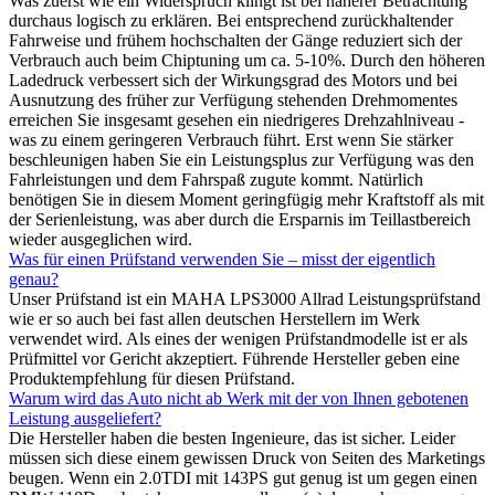
Was zuerst wie ein Widerspruch klingt ist bei näherer Betrachtung
durchaus logisch zu erklären. Bei entsprechend zurückhaltender
Fahrweise und frühem hochschalten der Gänge reduziert sich der
Verbrauch auch beim Chiptuning um ca. 5-10%. Durch den höheren
Ladedruck verbessert sich der Wirkungsgrad des Motors und bei
Ausnutzung des früher zur Verfügung stehenden Drehmomentes
erreichen Sie insgesamt gesehen ein niedrigeres Drehzahlniveau -
was zu einem geringeren Verbrauch führt. Erst wenn Sie stärker
beschleunigen haben Sie ein Leistungsplus zur Verfügung was den
Fahrleistungen und dem Fahrspaß zugute kommt. Natürlich
benötigen Sie in diesem Moment geringfügig mehr Kraftstoff als mit
der Serienleistung, was aber durch die Ersparnis im Teillastbereich
wieder ausgeglichen wird.
Was für einen Prüfstand verwenden Sie – misst der eigentlich
genau?
Unser Prüfstand ist ein MAHA LPS3000 Allrad Leistungsprüfstand
wie er so auch bei fast allen deutschen Herstellern im Werk
verwendet wird. Als eines der wenigen Prüfstandmodelle ist er als
Prüfmittel vor Gericht akzeptiert. Führende Hersteller geben eine
Produktempfehlung für diesen Prüfstand.
Warum wird das Auto nicht ab Werk mit der von Ihnen gebotenen
Leistung ausgeliefert?
Die Hersteller haben die besten Ingenieure, das ist sicher. Leider
müssen sich diese einem gewissen Druck von Seiten des Marketings
beugen. Wenn ein 2.0TDI mit 143PS gut genug ist um gegen einen