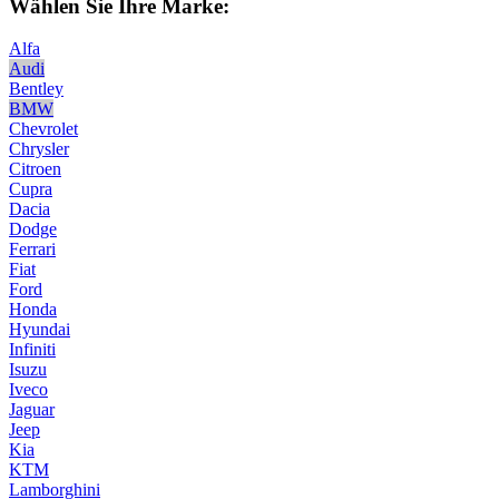
Wählen Sie Ihre Marke:
Alfa
Audi
Bentley
BMW
Chevrolet
Chrysler
Citroen
Cupra
Dacia
Dodge
Ferrari
Fiat
Ford
Honda
Hyundai
Infiniti
Isuzu
Iveco
Jaguar
Jeep
Kia
KTM
Lamborghini