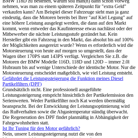
BMW 118D zu bestehen, warum soll man(n) dann schon vorweg
nehmen, was man zu einem späteren Zeitpunkt für "extra Geld"
verkaufen kann? Am Beispiel dieser Fahrzeuge sieht man ja ganz
eindeutig, dass die Motoren bereits bei Ihrer "auf Kiel Legung" auf
eine höhere Leistung ausgelegt werden, die dann auf den Markt
kommt, wenn entweder das Kaufinteresse etwas nachlässt oder der
Mitbewerber die nächste Leistungsstufe gezündet hat. Kein
Hersteller gibt ein Fahrzeug in den Markt, das absolut bis auf 100%
der Möglichkeiten ausgereizt wurde? Wenn es erforderlich wird die
Motorsteuerung von heute auf morgen so umgestellt, dass der
Wagen über 170PS statt 143PS verfügt. Vergleichen Sie z.B. die
Motoren der BMW Modelle 116D, 118D und 120D – immer 2.0l
Hubraum bis auf wenige Unterschiede der identische Motor. Nur die
Motorsteuerung entscheidet maßgeblich, wie viel Leistung entsteht.
Gefährdet die Leistungssteigerung die Funktion meines Diesel
Partikelfilters (DPF)
Grundsätzlich nicht. Eine professionell ausgeführte
Leistungssteigerung entspricht hinsichtlich der Partikelemission den
Serienwerten. Weder Partikelfilter noch Kat werden übermäßig
beansprucht. Bei der Entwicklung der Leistungsoptimierung wird
das Rußverhalten sowie die Abgastemperatur ständig überwacht.
Die Regeneration des DPF findet planmäßig in Abhängigkeit der
Fahrgewohnheiten statt.
Ist Ihr Tuning für den Motor gefährlich?
Nein, unsere Leistungssteigerung nutzt die von den