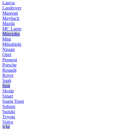
Lancia
Landrover
Maserati
Maybach
Mazda
MC Laren
Mercedes
Mini
Mitsubishi
Nissan
Opel
Peugeot
Porsche
Renault
Rover
Saab
Seat
Skoda
Smart
Ssang Yong
Subaru
Suzuki
Toyota
Volvo
VW