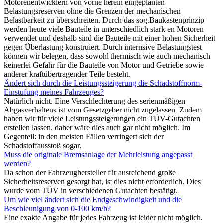
Motorenentwicklern von vorne herein eingeplanten
Belastungsreserven ohne die Grenzen der mechanischen
Belastbarkeit zu überschreiten. Durch das sog.Baukastenprinzip
werden heute viele Bauteile in unterschiedlich stark en Motoren
verwendet und deshalb sind die Bauteile mit einer hohen Sicherheit
gegen Überlastung konstruiert. Durch internsive Belastungstest
können wir belegen, dass sowohl thermisch wie auch mechanisch
keinerlei Gefahr für die Bauteile von Motor und Getriebe sowie
anderer kraftübertragender Teile besteht.
Ändert sich durch die Leistungssteigerung die Schadstoffnorm-
Einstufung meines Fahrzeuges?
Natürlich nicht. Eine Verschlechterung des serienmäßigen
Abgasverhaltens ist vom Gesetzgeber nicht zugelassen. Zudem
haben wir für viele Leistungssteigerungen ein TÜV-Gutachten
erstellen lassen, daher wäre dies auch gar nicht möglich. Im
Gegenteil: in den meisten Fällen verringert sich der
Schadstoffausstoß sogar.
Muss die originale Bremsanlage der Mehrleistung angepasst
werden?
Da schon der Fahrzeughersteller für ausreichend große
Sicherheitsreserven gesorgt hat, ist dies nicht erforderlich. Dies
wurde vom TÜV in verschiedenen Gutachten bestätigt.
Um wie viel ändert sich die Endgeschwindigkeit und die
Beschleunigung von 0-100 km/h?
Eine exakte Angabe für jedes Fahrzeug ist leider nicht möglich.