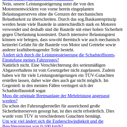
Nein, unsere Leistungssteigerung nutzt die von den
Motorenentwicklern von vorne herein eingeplanten
Belastungsreserven ohne die Grenzen der mechanischen
Belastbarkeit zu überschreiten. Durch das sog.Baukastenprinzip
werden heute viele Bauteile in unterschiedlich stark en Motoren
verwendet und deshalb sind die Bauteile mit einer hohen Sicherheit
gegen Überlastung konstruiert. Durch internsive Belastungstest
können wir belegen, dass sowohl thermisch wie auch mechanisch
keinerlei Gefahr für die Bauteile von Motor und Getriebe sowie
anderer kraftübertragender Teile besteht.
Ändert sich durch die Leistungssteigerung die Schadstoffnorm-
Einstufung meines Fahrzeuges?
Natürlich nicht. Eine Verschlechterung des serienmäßigen
Abgasverhaltens ist vom Gesetzgeber nicht zugelassen. Zudem
haben wir für viele Leistungssteigerungen ein TÜV-Gutachten
erstellen lassen, daher wäre dies auch gar nicht möglich. Im
Gegenteil: in den meisten Fällen verringert sich der
Schadstoffausstoß sogar.
Muss die originale Bremsanlage der Mehrleistung angepasst
werden?
Da schon der Fahrzeughersteller für ausreichend große
Sicherheitsreserven gesorgt hat, ist dies nicht erforderlich. Dies
wurde vom TÜV in verschiedenen Gutachten bestätigt.
Um wie viel ändert sich die Endgeschwindigkeit und die
Beschleunigung von 0-100 km/h?