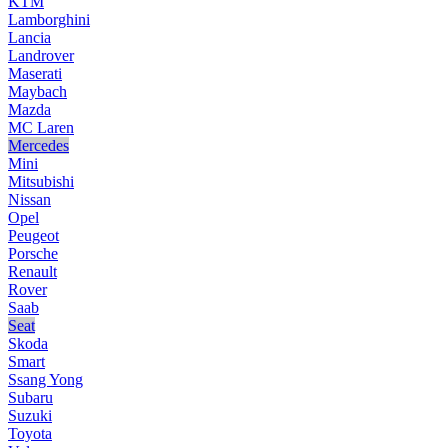
KTM
Lamborghini
Lancia
Landrover
Maserati
Maybach
Mazda
MC Laren
Mercedes
Mini
Mitsubishi
Nissan
Opel
Peugeot
Porsche
Renault
Rover
Saab
Seat
Skoda
Smart
Ssang Yong
Subaru
Suzuki
Toyota