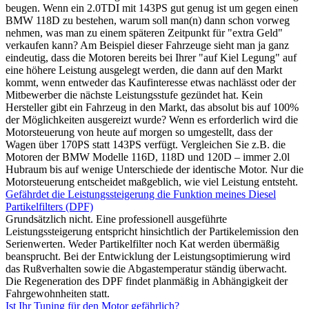
beugen. Wenn ein 2.0TDI mit 143PS gut genug ist um gegen einen
BMW 118D zu bestehen, warum soll man(n) dann schon vorweg
nehmen, was man zu einem späteren Zeitpunkt für "extra Geld"
verkaufen kann? Am Beispiel dieser Fahrzeuge sieht man ja ganz
eindeutig, dass die Motoren bereits bei Ihrer "auf Kiel Legung" auf
eine höhere Leistung ausgelegt werden, die dann auf den Markt
kommt, wenn entweder das Kaufinteresse etwas nachlässt oder der
Mitbewerber die nächste Leistungsstufe gezündet hat. Kein
Hersteller gibt ein Fahrzeug in den Markt, das absolut bis auf 100%
der Möglichkeiten ausgereizt wurde? Wenn es erforderlich wird die
Motorsteuerung von heute auf morgen so umgestellt, dass der
Wagen über 170PS statt 143PS verfügt. Vergleichen Sie z.B. die
Motoren der BMW Modelle 116D, 118D und 120D – immer 2.0l
Hubraum bis auf wenige Unterschiede der identische Motor. Nur die
Motorsteuerung entscheidet maßgeblich, wie viel Leistung entsteht.
Gefährdet die Leistungssteigerung die Funktion meines Diesel
Partikelfilters (DPF)
Grundsätzlich nicht. Eine professionell ausgeführte
Leistungssteigerung entspricht hinsichtlich der Partikelemission den
Serienwerten. Weder Partikelfilter noch Kat werden übermäßig
beansprucht. Bei der Entwicklung der Leistungsoptimierung wird
das Rußverhalten sowie die Abgastemperatur ständig überwacht.
Die Regeneration des DPF findet planmäßig in Abhängigkeit der
Fahrgewohnheiten statt.
Ist Ihr Tuning für den Motor gefährlich?