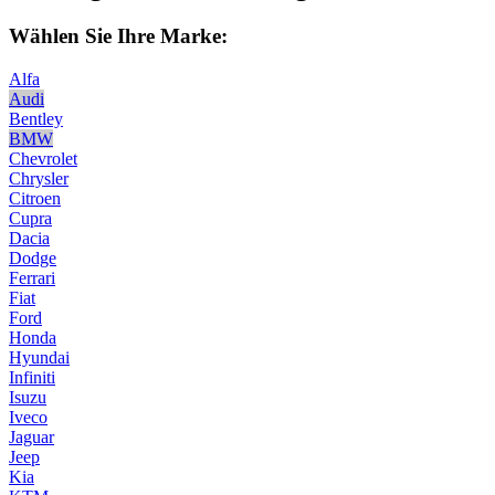
Wählen Sie Ihre Marke:
Alfa
Audi
Bentley
BMW
Chevrolet
Chrysler
Citroen
Cupra
Dacia
Dodge
Ferrari
Fiat
Ford
Honda
Hyundai
Infiniti
Isuzu
Iveco
Jaguar
Jeep
Kia