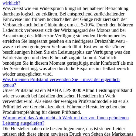
wirklich?
Was zuerst wie ein Widerspruch klingt ist bei näherer Betrachtung
durchaus logisch zu erklären. Bei entsprechend zurückhaltender
Fahrweise und frühem hochschalten der Gänge reduziert sich der
Verbrauch auch beim Chiptuning um ca. 5-10%. Durch den höheren
Ladedruck verbessert sich der Wirkungsgrad des Motors und bei
Ausnutzung des früher zur Verfügung stehenden Drehmomentes
erreichen Sie insgesamt gesehen ein niedrigeres Drehzahlniveau -
was zu einem geringeren Verbrauch führt. Erst wenn Sie stärker
beschleunigen haben Sie ein Leistungsplus zur Verfügung was den
Fahrleistungen und dem Fahrspaß zugute kommt. Natürlich
benötigen Sie in diesem Moment geringfügig mehr Kraftstoff als mit
der Serienleistung, was aber durch die Ersparnis im Teillastbereich
wieder ausgeglichen wird.
Was für einen Prüfstand verwenden Sie – misst der eigentlich
genau?
Unser Prüfstand ist ein MAHA LPS3000 Allrad Leistungsprüfstand
wie er so auch bei fast allen deutschen Herstellern im Werk
verwendet wird. Als eines der wenigen Prüfstandmodelle ist er als
Prüfmittel vor Gericht akzeptiert. Führende Hersteller geben eine
Produktempfehlung für diesen Prüfstand.
Warum wird das Auto nicht ab Werk mit der von Ihnen gebotenen
Leistung ausgeliefert?
Die Hersteller haben die besten Ingenieure, das ist sicher. Leider
müssen sich diese einem gewissen Druck von Seiten des Marketings