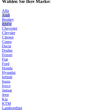
Wählen Sie Ihre Marke:
Alfa
Audi
Bentley
BMW
Chevrolet
Chrysler
Citroen
Cupra
Dacia
Dodge
Ferrari
Fiat
Ford
Honda
Hyundai
Infiniti
Isuzu
Iveco
Jaguar
Jeep
Kia
KTM
Lamborghini