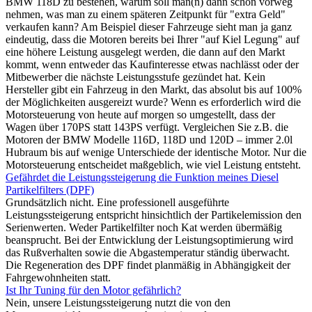
BMW 118D zu bestehen, warum soll man(n) dann schon vorweg
nehmen, was man zu einem späteren Zeitpunkt für "extra Geld"
verkaufen kann? Am Beispiel dieser Fahrzeuge sieht man ja ganz
eindeutig, dass die Motoren bereits bei Ihrer "auf Kiel Legung" auf
eine höhere Leistung ausgelegt werden, die dann auf den Markt
kommt, wenn entweder das Kaufinteresse etwas nachlässt oder der
Mitbewerber die nächste Leistungsstufe gezündet hat. Kein
Hersteller gibt ein Fahrzeug in den Markt, das absolut bis auf 100%
der Möglichkeiten ausgereizt wurde? Wenn es erforderlich wird die
Motorsteuerung von heute auf morgen so umgestellt, dass der
Wagen über 170PS statt 143PS verfügt. Vergleichen Sie z.B. die
Motoren der BMW Modelle 116D, 118D und 120D – immer 2.0l
Hubraum bis auf wenige Unterschiede der identische Motor. Nur die
Motorsteuerung entscheidet maßgeblich, wie viel Leistung entsteht.
Gefährdet die Leistungssteigerung die Funktion meines Diesel
Partikelfilters (DPF)
Grundsätzlich nicht. Eine professionell ausgeführte
Leistungssteigerung entspricht hinsichtlich der Partikelemission den
Serienwerten. Weder Partikelfilter noch Kat werden übermäßig
beansprucht. Bei der Entwicklung der Leistungsoptimierung wird
das Rußverhalten sowie die Abgastemperatur ständig überwacht.
Die Regeneration des DPF findet planmäßig in Abhängigkeit der
Fahrgewohnheiten statt.
Ist Ihr Tuning für den Motor gefährlich?
Nein, unsere Leistungssteigerung nutzt die von den