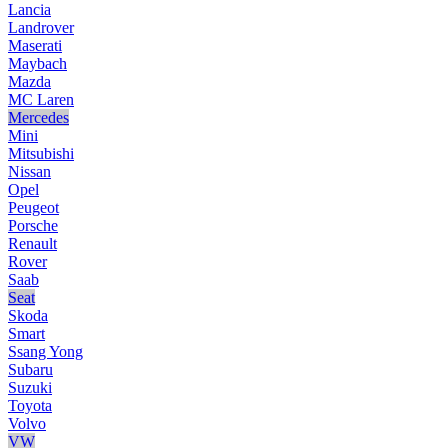
Lancia
Landrover
Maserati
Maybach
Mazda
MC Laren
Mercedes
Mini
Mitsubishi
Nissan
Opel
Peugeot
Porsche
Renault
Rover
Saab
Seat
Skoda
Smart
Ssang Yong
Subaru
Suzuki
Toyota
Volvo
VW