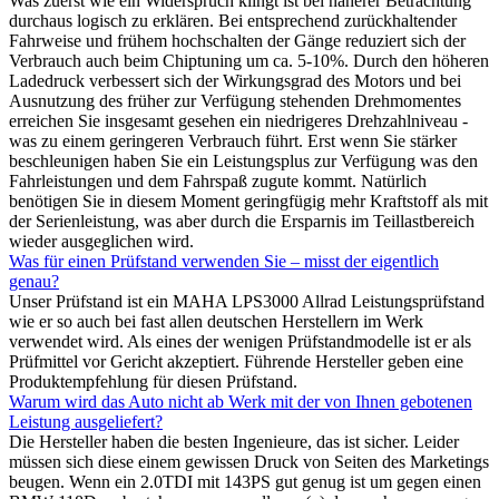
Was zuerst wie ein Widerspruch klingt ist bei näherer Betrachtung
durchaus logisch zu erklären. Bei entsprechend zurückhaltender
Fahrweise und frühem hochschalten der Gänge reduziert sich der
Verbrauch auch beim Chiptuning um ca. 5-10%. Durch den höheren
Ladedruck verbessert sich der Wirkungsgrad des Motors und bei
Ausnutzung des früher zur Verfügung stehenden Drehmomentes
erreichen Sie insgesamt gesehen ein niedrigeres Drehzahlniveau -
was zu einem geringeren Verbrauch führt. Erst wenn Sie stärker
beschleunigen haben Sie ein Leistungsplus zur Verfügung was den
Fahrleistungen und dem Fahrspaß zugute kommt. Natürlich
benötigen Sie in diesem Moment geringfügig mehr Kraftstoff als mit
der Serienleistung, was aber durch die Ersparnis im Teillastbereich
wieder ausgeglichen wird.
Was für einen Prüfstand verwenden Sie – misst der eigentlich
genau?
Unser Prüfstand ist ein MAHA LPS3000 Allrad Leistungsprüfstand
wie er so auch bei fast allen deutschen Herstellern im Werk
verwendet wird. Als eines der wenigen Prüfstandmodelle ist er als
Prüfmittel vor Gericht akzeptiert. Führende Hersteller geben eine
Produktempfehlung für diesen Prüfstand.
Warum wird das Auto nicht ab Werk mit der von Ihnen gebotenen
Leistung ausgeliefert?
Die Hersteller haben die besten Ingenieure, das ist sicher. Leider
müssen sich diese einem gewissen Druck von Seiten des Marketings
beugen. Wenn ein 2.0TDI mit 143PS gut genug ist um gegen einen