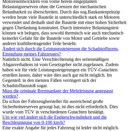
Motorenentwicklern von vorne herein eingeplanten
Belastungsreserven ohne die Grenzen der mechanischen
Belastbarkeit zu überschreiten. Durch das sog.Baukastenprinzip
werden heute viele Bauteile in unterschiedlich stark en Motoren
verwendet und deshalb sind die Bauteile mit einer hohen Sicherheit
gegen Überlastung konstruiert. Durch internsive Belastungstest
können wir belegen, dass sowohl thermisch wie auch mechanisch
keinerlei Gefahr für die Bauteile von Motor und Getriebe sowie
anderer kraftübertragender Teile besteht.
Ändert sich durch die Leistungssteigerung die Schadstoffnorm-
Einstufung meines Fahrzeuges?
Natürlich nicht. Eine Verschlechterung des serienmäßigen
Abgasverhaltens ist vom Gesetzgeber nicht zugelassen. Zudem
haben wir für viele Leistungssteigerungen ein TÜV-Gutachten
erstellen lassen, daher wäre dies auch gar nicht möglich. Im
Gegenteil: in den meisten Fällen verringert sich der
Schadstoffausstoß sogar.
Muss die originale Bremsanlage der Mehrleistung angepasst
werden?
Da schon der Fahrzeughersteller für ausreichend große
Sicherheitsreserven gesorgt hat, ist dies nicht erforderlich. Dies
wurde vom TÜV in verschiedenen Gutachten bestätigt.
Um wie viel ändert sich die Endgeschwindigkeit und die
Beschleunigung von 0-100 km/h?
Eine exakte Angabe für jedes Fahrzeug ist leider nicht möglich.