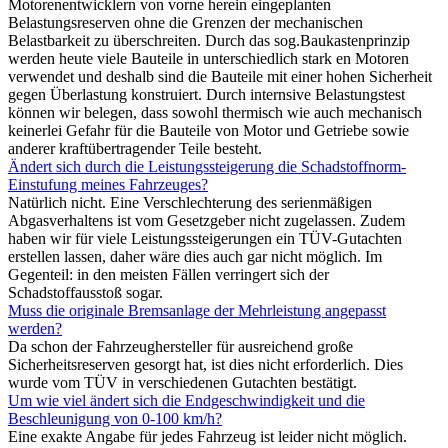
Motorenentwicklern von vorne herein eingeplanten
Belastungsreserven ohne die Grenzen der mechanischen
Belastbarkeit zu überschreiten. Durch das sog.Baukastenprinzip
werden heute viele Bauteile in unterschiedlich stark en Motoren
verwendet und deshalb sind die Bauteile mit einer hohen Sicherheit
gegen Überlastung konstruiert. Durch internsive Belastungstest
können wir belegen, dass sowohl thermisch wie auch mechanisch
keinerlei Gefahr für die Bauteile von Motor und Getriebe sowie
anderer kraftübertragender Teile besteht.
Ändert sich durch die Leistungssteigerung die Schadstoffnorm-
Einstufung meines Fahrzeuges?
Natürlich nicht. Eine Verschlechterung des serienmäßigen
Abgasverhaltens ist vom Gesetzgeber nicht zugelassen. Zudem
haben wir für viele Leistungssteigerungen ein TÜV-Gutachten
erstellen lassen, daher wäre dies auch gar nicht möglich. Im
Gegenteil: in den meisten Fällen verringert sich der
Schadstoffausstoß sogar.
Muss die originale Bremsanlage der Mehrleistung angepasst
werden?
Da schon der Fahrzeughersteller für ausreichend große
Sicherheitsreserven gesorgt hat, ist dies nicht erforderlich. Dies
wurde vom TÜV in verschiedenen Gutachten bestätigt.
Um wie viel ändert sich die Endgeschwindigkeit und die
Beschleunigung von 0-100 km/h?
Eine exakte Angabe für jedes Fahrzeug ist leider nicht möglich.