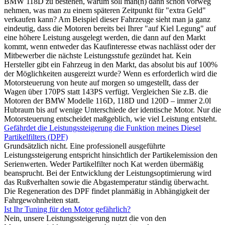
BMW 118D zu bestehen, warum soll man(n) dann schon vorweg
nehmen, was man zu einem späteren Zeitpunkt für "extra Geld"
verkaufen kann? Am Beispiel dieser Fahrzeuge sieht man ja ganz
eindeutig, dass die Motoren bereits bei Ihrer "auf Kiel Legung" auf
eine höhere Leistung ausgelegt werden, die dann auf den Markt
kommt, wenn entweder das Kaufinteresse etwas nachlässt oder der
Mitbewerber die nächste Leistungsstufe gezündet hat. Kein
Hersteller gibt ein Fahrzeug in den Markt, das absolut bis auf 100%
der Möglichkeiten ausgereizt wurde? Wenn es erforderlich wird die
Motorsteuerung von heute auf morgen so umgestellt, dass der
Wagen über 170PS statt 143PS verfügt. Vergleichen Sie z.B. die
Motoren der BMW Modelle 116D, 118D und 120D – immer 2.0l
Hubraum bis auf wenige Unterschiede der identische Motor. Nur die
Motorsteuerung entscheidet maßgeblich, wie viel Leistung entsteht.
Gefährdet die Leistungssteigerung die Funktion meines Diesel
Partikelfilters (DPF)
Grundsätzlich nicht. Eine professionell ausgeführte
Leistungssteigerung entspricht hinsichtlich der Partikelemission den
Serienwerten. Weder Partikelfilter noch Kat werden übermäßig
beansprucht. Bei der Entwicklung der Leistungsoptimierung wird
das Rußverhalten sowie die Abgastemperatur ständig überwacht.
Die Regeneration des DPF findet planmäßig in Abhängigkeit der
Fahrgewohnheiten statt.
Ist Ihr Tuning für den Motor gefährlich?
Nein, unsere Leistungssteigerung nutzt die von den