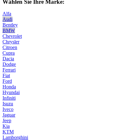
Wählen Sie Ihre Marke:
Alfa
Audi
Bentley
BMW
Chevrolet
Chrysler
Citroen
Cupra
Dacia
Dodge
Ferrari
Fiat
Ford
Honda
Hyundai
Infiniti
Isuzu
Iveco
Jaguar
Jeep
Kia
KTM
Lamborghini