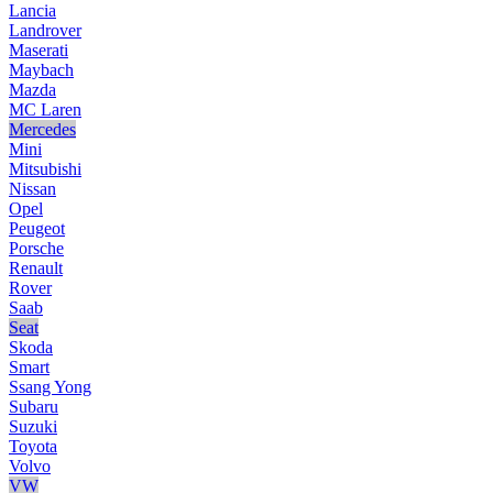
Lancia
Landrover
Maserati
Maybach
Mazda
MC Laren
Mercedes
Mini
Mitsubishi
Nissan
Opel
Peugeot
Porsche
Renault
Rover
Saab
Seat
Skoda
Smart
Ssang Yong
Subaru
Suzuki
Toyota
Volvo
VW