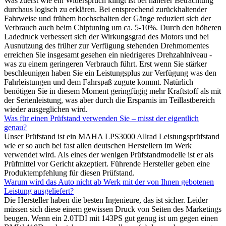
Was zuerst wie ein Widerspruch klingt ist bei näherer Betrachtung
durchaus logisch zu erklären. Bei entsprechend zurückhaltender
Fahrweise und frühem hochschalten der Gänge reduziert sich der
Verbrauch auch beim Chiptuning um ca. 5-10%. Durch den höheren
Ladedruck verbessert sich der Wirkungsgrad des Motors und bei
Ausnutzung des früher zur Verfügung stehenden Drehmomentes
erreichen Sie insgesamt gesehen ein niedrigeres Drehzahlniveau -
was zu einem geringeren Verbrauch führt. Erst wenn Sie stärker
beschleunigen haben Sie ein Leistungsplus zur Verfügung was den
Fahrleistungen und dem Fahrspaß zugute kommt. Natürlich
benötigen Sie in diesem Moment geringfügig mehr Kraftstoff als mit
der Serienleistung, was aber durch die Ersparnis im Teillastbereich
wieder ausgeglichen wird.
Was für einen Prüfstand verwenden Sie – misst der eigentlich
genau?
Unser Prüfstand ist ein MAHA LPS3000 Allrad Leistungsprüfstand
wie er so auch bei fast allen deutschen Herstellern im Werk
verwendet wird. Als eines der wenigen Prüfstandmodelle ist er als
Prüfmittel vor Gericht akzeptiert. Führende Hersteller geben eine
Produktempfehlung für diesen Prüfstand.
Warum wird das Auto nicht ab Werk mit der von Ihnen gebotenen
Leistung ausgeliefert?
Die Hersteller haben die besten Ingenieure, das ist sicher. Leider
müssen sich diese einem gewissen Druck von Seiten des Marketings
beugen. Wenn ein 2.0TDI mit 143PS gut genug ist um gegen einen