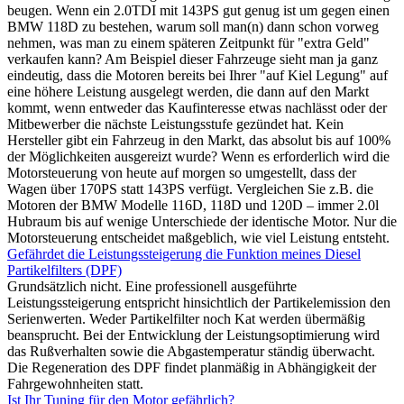
beugen. Wenn ein 2.0TDI mit 143PS gut genug ist um gegen einen
BMW 118D zu bestehen, warum soll man(n) dann schon vorweg
nehmen, was man zu einem späteren Zeitpunkt für "extra Geld"
verkaufen kann? Am Beispiel dieser Fahrzeuge sieht man ja ganz
eindeutig, dass die Motoren bereits bei Ihrer "auf Kiel Legung" auf
eine höhere Leistung ausgelegt werden, die dann auf den Markt
kommt, wenn entweder das Kaufinteresse etwas nachlässt oder der
Mitbewerber die nächste Leistungsstufe gezündet hat. Kein
Hersteller gibt ein Fahrzeug in den Markt, das absolut bis auf 100%
der Möglichkeiten ausgereizt wurde? Wenn es erforderlich wird die
Motorsteuerung von heute auf morgen so umgestellt, dass der
Wagen über 170PS statt 143PS verfügt. Vergleichen Sie z.B. die
Motoren der BMW Modelle 116D, 118D und 120D – immer 2.0l
Hubraum bis auf wenige Unterschiede der identische Motor. Nur die
Motorsteuerung entscheidet maßgeblich, wie viel Leistung entsteht.
Gefährdet die Leistungssteigerung die Funktion meines Diesel
Partikelfilters (DPF)
Grundsätzlich nicht. Eine professionell ausgeführte
Leistungssteigerung entspricht hinsichtlich der Partikelemission den
Serienwerten. Weder Partikelfilter noch Kat werden übermäßig
beansprucht. Bei der Entwicklung der Leistungsoptimierung wird
das Rußverhalten sowie die Abgastemperatur ständig überwacht.
Die Regeneration des DPF findet planmäßig in Abhängigkeit der
Fahrgewohnheiten statt.
Ist Ihr Tuning für den Motor gefährlich?