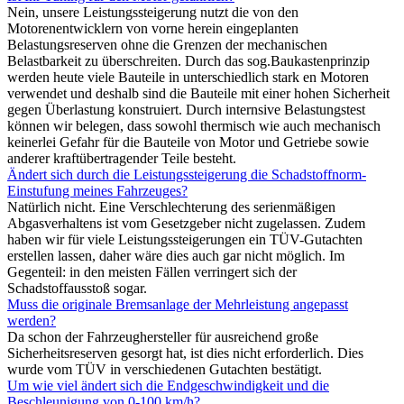
Nein, unsere Leistungssteigerung nutzt die von den
Motorenentwicklern von vorne herein eingeplanten
Belastungsreserven ohne die Grenzen der mechanischen
Belastbarkeit zu überschreiten. Durch das sog.Baukastenprinzip
werden heute viele Bauteile in unterschiedlich stark en Motoren
verwendet und deshalb sind die Bauteile mit einer hohen Sicherheit
gegen Überlastung konstruiert. Durch internsive Belastungstest
können wir belegen, dass sowohl thermisch wie auch mechanisch
keinerlei Gefahr für die Bauteile von Motor und Getriebe sowie
anderer kraftübertragender Teile besteht.
Ändert sich durch die Leistungssteigerung die Schadstoffnorm-
Einstufung meines Fahrzeuges?
Natürlich nicht. Eine Verschlechterung des serienmäßigen
Abgasverhaltens ist vom Gesetzgeber nicht zugelassen. Zudem
haben wir für viele Leistungssteigerungen ein TÜV-Gutachten
erstellen lassen, daher wäre dies auch gar nicht möglich. Im
Gegenteil: in den meisten Fällen verringert sich der
Schadstoffausstoß sogar.
Muss die originale Bremsanlage der Mehrleistung angepasst
werden?
Da schon der Fahrzeughersteller für ausreichend große
Sicherheitsreserven gesorgt hat, ist dies nicht erforderlich. Dies
wurde vom TÜV in verschiedenen Gutachten bestätigt.
Um wie viel ändert sich die Endgeschwindigkeit und die
Beschleunigung von 0-100 km/h?