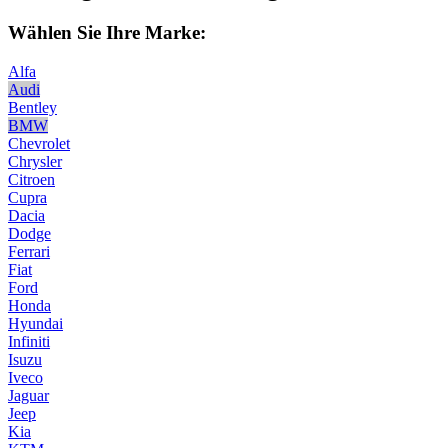
Wählen Sie Ihre Marke:
Alfa
Audi
Bentley
BMW
Chevrolet
Chrysler
Citroen
Cupra
Dacia
Dodge
Ferrari
Fiat
Ford
Honda
Hyundai
Infiniti
Isuzu
Iveco
Jaguar
Jeep
Kia