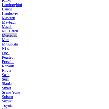
KTM
Lamborghini
Lancia
Landrover
Maserati
Maybach
Mazda
MC Laren
Mercedes
Mini
Mitsubishi
Nissan
Opel
Peugeot
Porsche
Renault
Rover
Saab
Seat
Skoda
Smart
Ssang Yong
Subaru
Suzuki
Toyota