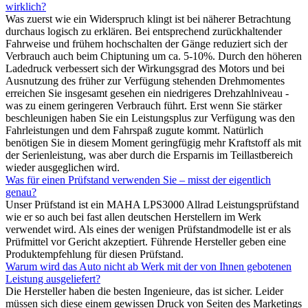
wirklich?
Was zuerst wie ein Widerspruch klingt ist bei näherer Betrachtung
durchaus logisch zu erklären. Bei entsprechend zurückhaltender
Fahrweise und frühem hochschalten der Gänge reduziert sich der
Verbrauch auch beim Chiptuning um ca. 5-10%. Durch den höheren
Ladedruck verbessert sich der Wirkungsgrad des Motors und bei
Ausnutzung des früher zur Verfügung stehenden Drehmomentes
erreichen Sie insgesamt gesehen ein niedrigeres Drehzahlniveau -
was zu einem geringeren Verbrauch führt. Erst wenn Sie stärker
beschleunigen haben Sie ein Leistungsplus zur Verfügung was den
Fahrleistungen und dem Fahrspaß zugute kommt. Natürlich
benötigen Sie in diesem Moment geringfügig mehr Kraftstoff als mit
der Serienleistung, was aber durch die Ersparnis im Teillastbereich
wieder ausgeglichen wird.
Was für einen Prüfstand verwenden Sie – misst der eigentlich
genau?
Unser Prüfstand ist ein MAHA LPS3000 Allrad Leistungsprüfstand
wie er so auch bei fast allen deutschen Herstellern im Werk
verwendet wird. Als eines der wenigen Prüfstandmodelle ist er als
Prüfmittel vor Gericht akzeptiert. Führende Hersteller geben eine
Produktempfehlung für diesen Prüfstand.
Warum wird das Auto nicht ab Werk mit der von Ihnen gebotenen
Leistung ausgeliefert?
Die Hersteller haben die besten Ingenieure, das ist sicher. Leider
müssen sich diese einem gewissen Druck von Seiten des Marketings