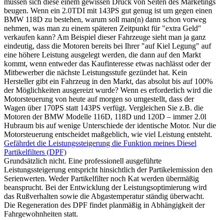
müssen sich diese einem gewissen Druck von Seiten des Marketings
beugen. Wenn ein 2.0TDI mit 143PS gut genug ist um gegen einen
BMW 118D zu bestehen, warum soll man(n) dann schon vorweg
nehmen, was man zu einem späteren Zeitpunkt für "extra Geld"
verkaufen kann? Am Beispiel dieser Fahrzeuge sieht man ja ganz
eindeutig, dass die Motoren bereits bei Ihrer "auf Kiel Legung" auf
eine höhere Leistung ausgelegt werden, die dann auf den Markt
kommt, wenn entweder das Kaufinteresse etwas nachlässt oder der
Mitbewerber die nächste Leistungsstufe gezündet hat. Kein
Hersteller gibt ein Fahrzeug in den Markt, das absolut bis auf 100%
der Möglichkeiten ausgereizt wurde? Wenn es erforderlich wird die
Motorsteuerung von heute auf morgen so umgestellt, dass der
Wagen über 170PS statt 143PS verfügt. Vergleichen Sie z.B. die
Motoren der BMW Modelle 116D, 118D und 120D – immer 2.0l
Hubraum bis auf wenige Unterschiede der identische Motor. Nur die
Motorsteuerung entscheidet maßgeblich, wie viel Leistung entsteht.
Gefährdet die Leistungssteigerung die Funktion meines Diesel
Partikelfilters (DPF)
Grundsätzlich nicht. Eine professionell ausgeführte
Leistungssteigerung entspricht hinsichtlich der Partikelemission den
Serienwerten. Weder Partikelfilter noch Kat werden übermäßig
beansprucht. Bei der Entwicklung der Leistungsoptimierung wird
das Rußverhalten sowie die Abgastemperatur ständig überwacht.
Die Regeneration des DPF findet planmäßig in Abhängigkeit der
Fahrgewohnheiten statt.