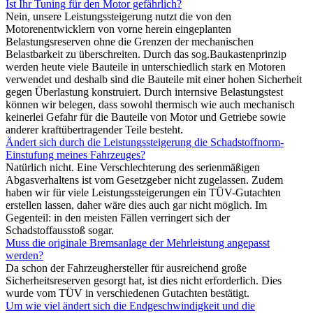
Ist Ihr Tuning für den Motor gefährlich?
Nein, unsere Leistungssteigerung nutzt die von den
Motorenentwicklern von vorne herein eingeplanten
Belastungsreserven ohne die Grenzen der mechanischen
Belastbarkeit zu überschreiten. Durch das sog.Baukastenprinzip
werden heute viele Bauteile in unterschiedlich stark en Motoren
verwendet und deshalb sind die Bauteile mit einer hohen Sicherheit
gegen Überlastung konstruiert. Durch internsive Belastungstest
können wir belegen, dass sowohl thermisch wie auch mechanisch
keinerlei Gefahr für die Bauteile von Motor und Getriebe sowie
anderer kraftübertragender Teile besteht.
Ändert sich durch die Leistungssteigerung die Schadstoffnorm-
Einstufung meines Fahrzeuges?
Natürlich nicht. Eine Verschlechterung des serienmäßigen
Abgasverhaltens ist vom Gesetzgeber nicht zugelassen. Zudem
haben wir für viele Leistungssteigerungen ein TÜV-Gutachten
erstellen lassen, daher wäre dies auch gar nicht möglich. Im
Gegenteil: in den meisten Fällen verringert sich der
Schadstoffausstoß sogar.
Muss die originale Bremsanlage der Mehrleistung angepasst
werden?
Da schon der Fahrzeughersteller für ausreichend große
Sicherheitsreserven gesorgt hat, ist dies nicht erforderlich. Dies
wurde vom TÜV in verschiedenen Gutachten bestätigt.
Um wie viel ändert sich die Endgeschwindigkeit und die