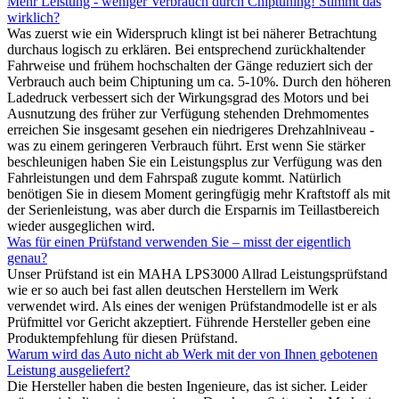
Mehr Leistung - weniger Verbrauch durch Chiptuning! Stimmt das
wirklich?
Was zuerst wie ein Widerspruch klingt ist bei näherer Betrachtung
durchaus logisch zu erklären. Bei entsprechend zurückhaltender
Fahrweise und frühem hochschalten der Gänge reduziert sich der
Verbrauch auch beim Chiptuning um ca. 5-10%. Durch den höheren
Ladedruck verbessert sich der Wirkungsgrad des Motors und bei
Ausnutzung des früher zur Verfügung stehenden Drehmomentes
erreichen Sie insgesamt gesehen ein niedrigeres Drehzahlniveau -
was zu einem geringeren Verbrauch führt. Erst wenn Sie stärker
beschleunigen haben Sie ein Leistungsplus zur Verfügung was den
Fahrleistungen und dem Fahrspaß zugute kommt. Natürlich
benötigen Sie in diesem Moment geringfügig mehr Kraftstoff als mit
der Serienleistung, was aber durch die Ersparnis im Teillastbereich
wieder ausgeglichen wird.
Was für einen Prüfstand verwenden Sie – misst der eigentlich
genau?
Unser Prüfstand ist ein MAHA LPS3000 Allrad Leistungsprüfstand
wie er so auch bei fast allen deutschen Herstellern im Werk
verwendet wird. Als eines der wenigen Prüfstandmodelle ist er als
Prüfmittel vor Gericht akzeptiert. Führende Hersteller geben eine
Produktempfehlung für diesen Prüfstand.
Warum wird das Auto nicht ab Werk mit der von Ihnen gebotenen
Leistung ausgeliefert?
Die Hersteller haben die besten Ingenieure, das ist sicher. Leider