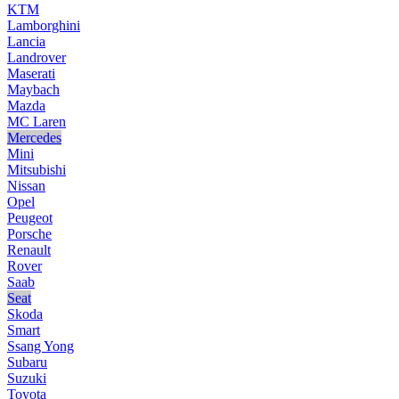
KTM
Lamborghini
Lancia
Landrover
Maserati
Maybach
Mazda
MC Laren
Mercedes
Mini
Mitsubishi
Nissan
Opel
Peugeot
Porsche
Renault
Rover
Saab
Seat
Skoda
Smart
Ssang Yong
Subaru
Suzuki
Toyota