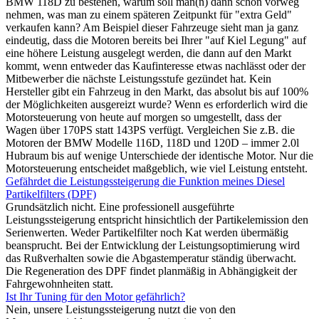
BMW 118D zu bestehen, warum soll man(n) dann schon vorweg
nehmen, was man zu einem späteren Zeitpunkt für "extra Geld"
verkaufen kann? Am Beispiel dieser Fahrzeuge sieht man ja ganz
eindeutig, dass die Motoren bereits bei Ihrer "auf Kiel Legung" auf
eine höhere Leistung ausgelegt werden, die dann auf den Markt
kommt, wenn entweder das Kaufinteresse etwas nachlässt oder der
Mitbewerber die nächste Leistungsstufe gezündet hat. Kein
Hersteller gibt ein Fahrzeug in den Markt, das absolut bis auf 100%
der Möglichkeiten ausgereizt wurde? Wenn es erforderlich wird die
Motorsteuerung von heute auf morgen so umgestellt, dass der
Wagen über 170PS statt 143PS verfügt. Vergleichen Sie z.B. die
Motoren der BMW Modelle 116D, 118D und 120D – immer 2.0l
Hubraum bis auf wenige Unterschiede der identische Motor. Nur die
Motorsteuerung entscheidet maßgeblich, wie viel Leistung entsteht.
Gefährdet die Leistungssteigerung die Funktion meines Diesel
Partikelfilters (DPF)
Grundsätzlich nicht. Eine professionell ausgeführte
Leistungssteigerung entspricht hinsichtlich der Partikelemission den
Serienwerten. Weder Partikelfilter noch Kat werden übermäßig
beansprucht. Bei der Entwicklung der Leistungsoptimierung wird
das Rußverhalten sowie die Abgastemperatur ständig überwacht.
Die Regeneration des DPF findet planmäßig in Abhängigkeit der
Fahrgewohnheiten statt.
Ist Ihr Tuning für den Motor gefährlich?
Nein, unsere Leistungssteigerung nutzt die von den