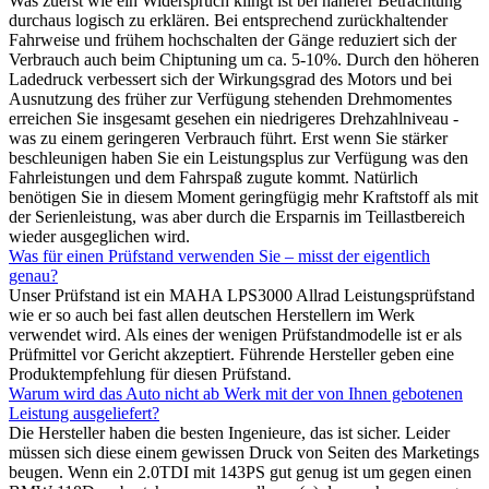
Was zuerst wie ein Widerspruch klingt ist bei näherer Betrachtung
durchaus logisch zu erklären. Bei entsprechend zurückhaltender
Fahrweise und frühem hochschalten der Gänge reduziert sich der
Verbrauch auch beim Chiptuning um ca. 5-10%. Durch den höheren
Ladedruck verbessert sich der Wirkungsgrad des Motors und bei
Ausnutzung des früher zur Verfügung stehenden Drehmomentes
erreichen Sie insgesamt gesehen ein niedrigeres Drehzahlniveau -
was zu einem geringeren Verbrauch führt. Erst wenn Sie stärker
beschleunigen haben Sie ein Leistungsplus zur Verfügung was den
Fahrleistungen und dem Fahrspaß zugute kommt. Natürlich
benötigen Sie in diesem Moment geringfügig mehr Kraftstoff als mit
der Serienleistung, was aber durch die Ersparnis im Teillastbereich
wieder ausgeglichen wird.
Was für einen Prüfstand verwenden Sie – misst der eigentlich
genau?
Unser Prüfstand ist ein MAHA LPS3000 Allrad Leistungsprüfstand
wie er so auch bei fast allen deutschen Herstellern im Werk
verwendet wird. Als eines der wenigen Prüfstandmodelle ist er als
Prüfmittel vor Gericht akzeptiert. Führende Hersteller geben eine
Produktempfehlung für diesen Prüfstand.
Warum wird das Auto nicht ab Werk mit der von Ihnen gebotenen
Leistung ausgeliefert?
Die Hersteller haben die besten Ingenieure, das ist sicher. Leider
müssen sich diese einem gewissen Druck von Seiten des Marketings
beugen. Wenn ein 2.0TDI mit 143PS gut genug ist um gegen einen