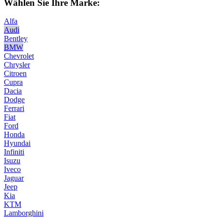
Wählen Sie Ihre Marke:
Alfa
Audi
Bentley
BMW
Chevrolet
Chrysler
Citroen
Cupra
Dacia
Dodge
Ferrari
Fiat
Ford
Honda
Hyundai
Infiniti
Isuzu
Iveco
Jaguar
Jeep
Kia
KTM
Lamborghini