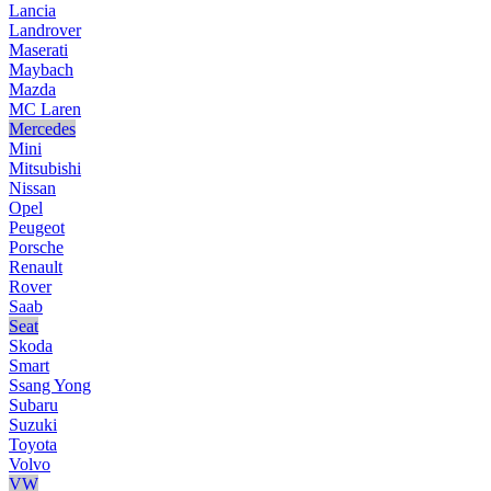
Lancia
Landrover
Maserati
Maybach
Mazda
MC Laren
Mercedes
Mini
Mitsubishi
Nissan
Opel
Peugeot
Porsche
Renault
Rover
Saab
Seat
Skoda
Smart
Ssang Yong
Subaru
Suzuki
Toyota
Volvo
VW