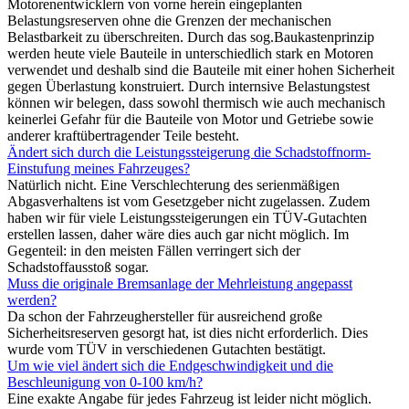
Motorenentwicklern von vorne herein eingeplanten
Belastungsreserven ohne die Grenzen der mechanischen
Belastbarkeit zu überschreiten. Durch das sog.Baukastenprinzip
werden heute viele Bauteile in unterschiedlich stark en Motoren
verwendet und deshalb sind die Bauteile mit einer hohen Sicherheit
gegen Überlastung konstruiert. Durch internsive Belastungstest
können wir belegen, dass sowohl thermisch wie auch mechanisch
keinerlei Gefahr für die Bauteile von Motor und Getriebe sowie
anderer kraftübertragender Teile besteht.
Ändert sich durch die Leistungssteigerung die Schadstoffnorm-
Einstufung meines Fahrzeuges?
Natürlich nicht. Eine Verschlechterung des serienmäßigen
Abgasverhaltens ist vom Gesetzgeber nicht zugelassen. Zudem
haben wir für viele Leistungssteigerungen ein TÜV-Gutachten
erstellen lassen, daher wäre dies auch gar nicht möglich. Im
Gegenteil: in den meisten Fällen verringert sich der
Schadstoffausstoß sogar.
Muss die originale Bremsanlage der Mehrleistung angepasst
werden?
Da schon der Fahrzeughersteller für ausreichend große
Sicherheitsreserven gesorgt hat, ist dies nicht erforderlich. Dies
wurde vom TÜV in verschiedenen Gutachten bestätigt.
Um wie viel ändert sich die Endgeschwindigkeit und die
Beschleunigung von 0-100 km/h?
Eine exakte Angabe für jedes Fahrzeug ist leider nicht möglich.