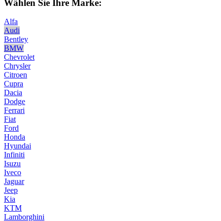
Wählen Sie Ihre Marke:
Alfa
Audi
Bentley
BMW
Chevrolet
Chrysler
Citroen
Cupra
Dacia
Dodge
Ferrari
Fiat
Ford
Honda
Hyundai
Infiniti
Isuzu
Iveco
Jaguar
Jeep
Kia
KTM
Lamborghini