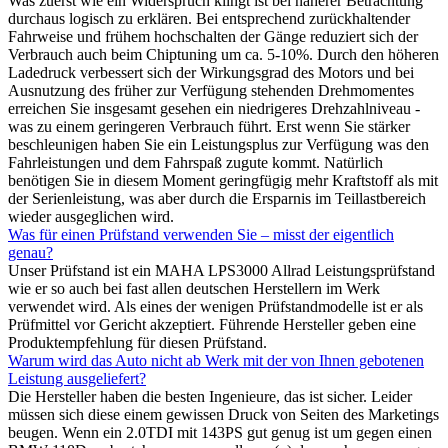
Was zuerst wie ein Widerspruch klingt ist bei näherer Betrachtung
durchaus logisch zu erklären. Bei entsprechend zurückhaltender
Fahrweise und frühem hochschalten der Gänge reduziert sich der
Verbrauch auch beim Chiptuning um ca. 5-10%. Durch den höheren
Ladedruck verbessert sich der Wirkungsgrad des Motors und bei
Ausnutzung des früher zur Verfügung stehenden Drehmomentes
erreichen Sie insgesamt gesehen ein niedrigeres Drehzahlniveau -
was zu einem geringeren Verbrauch führt. Erst wenn Sie stärker
beschleunigen haben Sie ein Leistungsplus zur Verfügung was den
Fahrleistungen und dem Fahrspaß zugute kommt. Natürlich
benötigen Sie in diesem Moment geringfügig mehr Kraftstoff als mit
der Serienleistung, was aber durch die Ersparnis im Teillastbereich
wieder ausgeglichen wird.
Was für einen Prüfstand verwenden Sie – misst der eigentlich
genau?
Unser Prüfstand ist ein MAHA LPS3000 Allrad Leistungsprüfstand
wie er so auch bei fast allen deutschen Herstellern im Werk
verwendet wird. Als eines der wenigen Prüfstandmodelle ist er als
Prüfmittel vor Gericht akzeptiert. Führende Hersteller geben eine
Produktempfehlung für diesen Prüfstand.
Warum wird das Auto nicht ab Werk mit der von Ihnen gebotenen
Leistung ausgeliefert?
Die Hersteller haben die besten Ingenieure, das ist sicher. Leider
müssen sich diese einem gewissen Druck von Seiten des Marketings
beugen. Wenn ein 2.0TDI mit 143PS gut genug ist um gegen einen