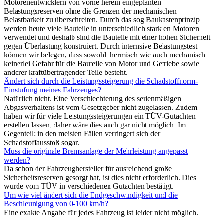
Motorenentwicklern von vorne herein eingeplanten
Belastungsreserven ohne die Grenzen der mechanischen
Belastbarkeit zu überschreiten. Durch das sog.Baukastenprinzip
werden heute viele Bauteile in unterschiedlich stark en Motoren
verwendet und deshalb sind die Bauteile mit einer hohen Sicherheit
gegen Überlastung konstruiert. Durch internsive Belastungstest
können wir belegen, dass sowohl thermisch wie auch mechanisch
keinerlei Gefahr für die Bauteile von Motor und Getriebe sowie
anderer kraftübertragender Teile besteht.
Ändert sich durch die Leistungssteigerung die Schadstoffnorm-
Einstufung meines Fahrzeuges?
Natürlich nicht. Eine Verschlechterung des serienmäßigen
Abgasverhaltens ist vom Gesetzgeber nicht zugelassen. Zudem
haben wir für viele Leistungssteigerungen ein TÜV-Gutachten
erstellen lassen, daher wäre dies auch gar nicht möglich. Im
Gegenteil: in den meisten Fällen verringert sich der
Schadstoffausstoß sogar.
Muss die originale Bremsanlage der Mehrleistung angepasst
werden?
Da schon der Fahrzeughersteller für ausreichend große
Sicherheitsreserven gesorgt hat, ist dies nicht erforderlich. Dies
wurde vom TÜV in verschiedenen Gutachten bestätigt.
Um wie viel ändert sich die Endgeschwindigkeit und die
Beschleunigung von 0-100 km/h?
Eine exakte Angabe für jedes Fahrzeug ist leider nicht möglich.