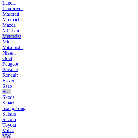
Lancia
Landrover
Maserati
Maybach
Mazda
MC Laren
Mercedes
Mini
Mitsubishi
Nissan
Opel
Peugeot
Porsche
Renault
Rover
Saab
Seat
Skoda
Smart
Ssang Yong
Subaru
Suzuki
Toyota
Volvo
VW