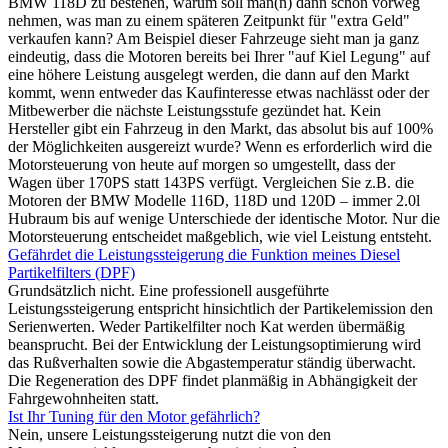
BMW 118D zu bestehen, warum soll man(n) dann schon vorweg
nehmen, was man zu einem späteren Zeitpunkt für "extra Geld"
verkaufen kann? Am Beispiel dieser Fahrzeuge sieht man ja ganz
eindeutig, dass die Motoren bereits bei Ihrer "auf Kiel Legung" auf
eine höhere Leistung ausgelegt werden, die dann auf den Markt
kommt, wenn entweder das Kaufinteresse etwas nachlässt oder der
Mitbewerber die nächste Leistungsstufe gezündet hat. Kein
Hersteller gibt ein Fahrzeug in den Markt, das absolut bis auf 100%
der Möglichkeiten ausgereizt wurde? Wenn es erforderlich wird die
Motorsteuerung von heute auf morgen so umgestellt, dass der
Wagen über 170PS statt 143PS verfügt. Vergleichen Sie z.B. die
Motoren der BMW Modelle 116D, 118D und 120D – immer 2.0l
Hubraum bis auf wenige Unterschiede der identische Motor. Nur die
Motorsteuerung entscheidet maßgeblich, wie viel Leistung entsteht.
Gefährdet die Leistungssteigerung die Funktion meines Diesel
Partikelfilters (DPF)
Grundsätzlich nicht. Eine professionell ausgeführte
Leistungssteigerung entspricht hinsichtlich der Partikelemission den
Serienwerten. Weder Partikelfilter noch Kat werden übermäßig
beansprucht. Bei der Entwicklung der Leistungsoptimierung wird
das Rußverhalten sowie die Abgastemperatur ständig überwacht.
Die Regeneration des DPF findet planmäßig in Abhängigkeit der
Fahrgewohnheiten statt.
Ist Ihr Tuning für den Motor gefährlich?
Nein, unsere Leistungssteigerung nutzt die von den