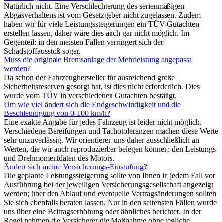
Natürlich nicht. Eine Verschlechterung des serienmäßigen
Abgasverhaltens ist vom Gesetzgeber nicht zugelassen. Zudem
haben wir für viele Leistungssteigerungen ein TÜV-Gutachten
erstellen lassen, daher wäre dies auch gar nicht möglich. Im
Gegenteil: in den meisten Fällen verringert sich der
Schadstoffausstoß sogar.
Muss die originale Bremsanlage der Mehrleistung angepasst
werden?
Da schon der Fahrzeughersteller für ausreichend große
Sicherheitsreserven gesorgt hat, ist dies nicht erforderlich. Dies
wurde vom TÜV in verschiedenen Gutachten bestätigt.
Um wie viel ändert sich die Endgeschwindigkeit und die
Beschleunigung von 0-100 km/h?
Eine exakte Angabe für jedes Fahrzeug ist leider nicht möglich.
Verschiedene Bereifungen und Tachotoleranzen machen diese Werte
sehr unzuverlässig. Wir orientieren uns daher ausschließlich an
Werten, die wir auch reproduzierbar belegen können: den Leistungs-
und Drehmomentdaten des Motors.
Ändert sich meine Versicherungs-Einstufung?
Die geplante Leistungssteigerung sollte von Ihnen in jedem Fall vor
Ausführung bei der jeweiligen Versicherungsgesellschaft angezeigt
werden; über den Ablauf und eventuelle Vertragsänderungen sollten
Sie sich ebenfalls beraten lassen. Nur in den seltensten Fällen wurde
uns über eine Beitragserhöhung oder ähnliches berichtet. In der
Regel nehmen die Versicherer die Maßnahme ohne jegliche