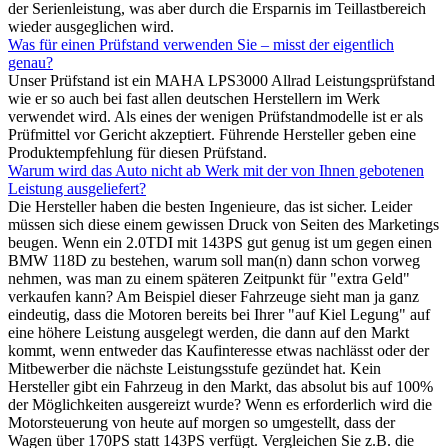
der Serienleistung, was aber durch die Ersparnis im Teillastbereich
wieder ausgeglichen wird.
Was für einen Prüfstand verwenden Sie – misst der eigentlich
genau?
Unser Prüfstand ist ein MAHA LPS3000 Allrad Leistungsprüfstand
wie er so auch bei fast allen deutschen Herstellern im Werk
verwendet wird. Als eines der wenigen Prüfstandmodelle ist er als
Prüfmittel vor Gericht akzeptiert. Führende Hersteller geben eine
Produktempfehlung für diesen Prüfstand.
Warum wird das Auto nicht ab Werk mit der von Ihnen gebotenen
Leistung ausgeliefert?
Die Hersteller haben die besten Ingenieure, das ist sicher. Leider
müssen sich diese einem gewissen Druck von Seiten des Marketings
beugen. Wenn ein 2.0TDI mit 143PS gut genug ist um gegen einen
BMW 118D zu bestehen, warum soll man(n) dann schon vorweg
nehmen, was man zu einem späteren Zeitpunkt für "extra Geld"
verkaufen kann? Am Beispiel dieser Fahrzeuge sieht man ja ganz
eindeutig, dass die Motoren bereits bei Ihrer "auf Kiel Legung" auf
eine höhere Leistung ausgelegt werden, die dann auf den Markt
kommt, wenn entweder das Kaufinteresse etwas nachlässt oder der
Mitbewerber die nächste Leistungsstufe gezündet hat. Kein
Hersteller gibt ein Fahrzeug in den Markt, das absolut bis auf 100%
der Möglichkeiten ausgereizt wurde? Wenn es erforderlich wird die
Motorsteuerung von heute auf morgen so umgestellt, dass der
Wagen über 170PS statt 143PS verfügt. Vergleichen Sie z.B. die