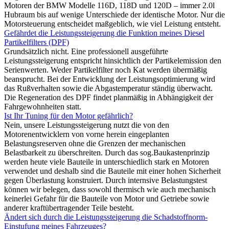
Motoren der BMW Modelle 116D, 118D und 120D – immer 2.0l
Hubraum bis auf wenige Unterschiede der identische Motor. Nur die
Motorsteuerung entscheidet maßgeblich, wie viel Leistung entsteht.
Gefährdet die Leistungssteigerung die Funktion meines Diesel
Partikelfilters (DPF)
Grundsätzlich nicht. Eine professionell ausgeführte
Leistungssteigerung entspricht hinsichtlich der Partikelemission den
Serienwerten. Weder Partikelfilter noch Kat werden übermäßig
beansprucht. Bei der Entwicklung der Leistungsoptimierung wird
das Rußverhalten sowie die Abgastemperatur ständig überwacht.
Die Regeneration des DPF findet planmäßig in Abhängigkeit der
Fahrgewohnheiten statt.
Ist Ihr Tuning für den Motor gefährlich?
Nein, unsere Leistungssteigerung nutzt die von den
Motorenentwicklern von vorne herein eingeplanten
Belastungsreserven ohne die Grenzen der mechanischen
Belastbarkeit zu überschreiten. Durch das sog.Baukastenprinzip
werden heute viele Bauteile in unterschiedlich stark en Motoren
verwendet und deshalb sind die Bauteile mit einer hohen Sicherheit
gegen Überlastung konstruiert. Durch internsive Belastungstest
können wir belegen, dass sowohl thermisch wie auch mechanisch
keinerlei Gefahr für die Bauteile von Motor und Getriebe sowie
anderer kraftübertragender Teile besteht.
Ändert sich durch die Leistungssteigerung die Schadstoffnorm-
Einstufung meines Fahrzeuges?