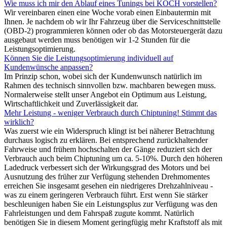
Wie muss ich mir den Ablauf eines Tunings bei KOCH vorstellen?
Wir vereinbaren einen eine Woche vorab einen Einbautermin mit
Ihnen. Je nachdem ob wir Ihr Fahrzeug über die Serviceschnittstelle
(OBD-2) programmieren können oder ob das Motorsteuergerät dazu
ausgebaut werden muss benötigen wir 1-2 Stunden für die
Leistungsoptimierung.
Können Sie die Leistungsoptimierung individuell auf
Kundenwünsche anpassen?
Im Prinzip schon, wobei sich der Kundenwunsch natürlich im
Rahmen des technisch sinnvollen bzw. machbaren bewegen muss.
Normalerweise stellt unser Angebot ein Optimum aus Leistung,
Wirtschaftlichkeit und Zuverlässigkeit dar.
Mehr Leistung - weniger Verbrauch durch Chiptuning! Stimmt das
wirklich?
Was zuerst wie ein Widerspruch klingt ist bei näherer Betrachtung
durchaus logisch zu erklären. Bei entsprechend zurückhaltender
Fahrweise und frühem hochschalten der Gänge reduziert sich der
Verbrauch auch beim Chiptuning um ca. 5-10%. Durch den höheren
Ladedruck verbessert sich der Wirkungsgrad des Motors und bei
Ausnutzung des früher zur Verfügung stehenden Drehmomentes
erreichen Sie insgesamt gesehen ein niedrigeres Drehzahlniveau -
was zu einem geringeren Verbrauch führt. Erst wenn Sie stärker
beschleunigen haben Sie ein Leistungsplus zur Verfügung was den
Fahrleistungen und dem Fahrspaß zugute kommt. Natürlich
benötigen Sie in diesem Moment geringfügig mehr Kraftstoff als mit