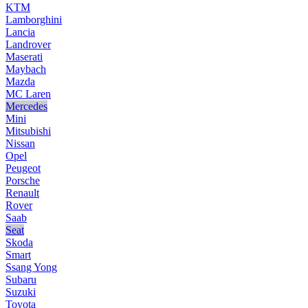
KTM
Lamborghini
Lancia
Landrover
Maserati
Maybach
Mazda
MC Laren
Mercedes
Mini
Mitsubishi
Nissan
Opel
Peugeot
Porsche
Renault
Rover
Saab
Seat
Skoda
Smart
Ssang Yong
Subaru
Suzuki
Toyota