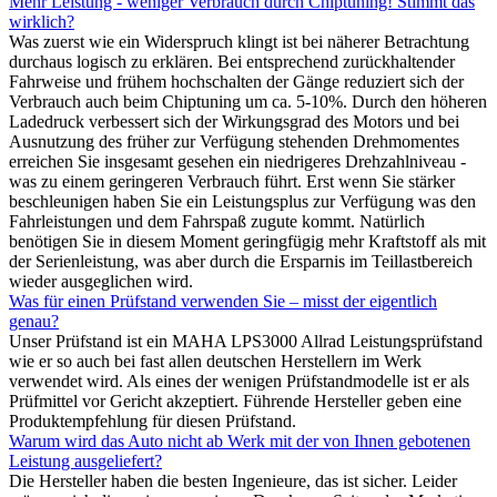
Mehr Leistung - weniger Verbrauch durch Chiptuning! Stimmt das
wirklich?
Was zuerst wie ein Widerspruch klingt ist bei näherer Betrachtung
durchaus logisch zu erklären. Bei entsprechend zurückhaltender
Fahrweise und frühem hochschalten der Gänge reduziert sich der
Verbrauch auch beim Chiptuning um ca. 5-10%. Durch den höheren
Ladedruck verbessert sich der Wirkungsgrad des Motors und bei
Ausnutzung des früher zur Verfügung stehenden Drehmomentes
erreichen Sie insgesamt gesehen ein niedrigeres Drehzahlniveau -
was zu einem geringeren Verbrauch führt. Erst wenn Sie stärker
beschleunigen haben Sie ein Leistungsplus zur Verfügung was den
Fahrleistungen und dem Fahrspaß zugute kommt. Natürlich
benötigen Sie in diesem Moment geringfügig mehr Kraftstoff als mit
der Serienleistung, was aber durch die Ersparnis im Teillastbereich
wieder ausgeglichen wird.
Was für einen Prüfstand verwenden Sie – misst der eigentlich
genau?
Unser Prüfstand ist ein MAHA LPS3000 Allrad Leistungsprüfstand
wie er so auch bei fast allen deutschen Herstellern im Werk
verwendet wird. Als eines der wenigen Prüfstandmodelle ist er als
Prüfmittel vor Gericht akzeptiert. Führende Hersteller geben eine
Produktempfehlung für diesen Prüfstand.
Warum wird das Auto nicht ab Werk mit der von Ihnen gebotenen
Leistung ausgeliefert?
Die Hersteller haben die besten Ingenieure, das ist sicher. Leider