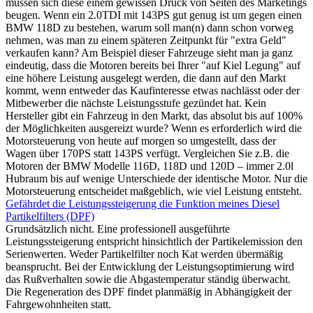
müssen sich diese einem gewissen Druck von Seiten des Marketings
beugen. Wenn ein 2.0TDI mit 143PS gut genug ist um gegen einen
BMW 118D zu bestehen, warum soll man(n) dann schon vorweg
nehmen, was man zu einem späteren Zeitpunkt für "extra Geld"
verkaufen kann? Am Beispiel dieser Fahrzeuge sieht man ja ganz
eindeutig, dass die Motoren bereits bei Ihrer "auf Kiel Legung" auf
eine höhere Leistung ausgelegt werden, die dann auf den Markt
kommt, wenn entweder das Kaufinteresse etwas nachlässt oder der
Mitbewerber die nächste Leistungsstufe gezündet hat. Kein
Hersteller gibt ein Fahrzeug in den Markt, das absolut bis auf 100%
der Möglichkeiten ausgereizt wurde? Wenn es erforderlich wird die
Motorsteuerung von heute auf morgen so umgestellt, dass der
Wagen über 170PS statt 143PS verfügt. Vergleichen Sie z.B. die
Motoren der BMW Modelle 116D, 118D und 120D – immer 2.0l
Hubraum bis auf wenige Unterschiede der identische Motor. Nur die
Motorsteuerung entscheidet maßgeblich, wie viel Leistung entsteht.
Gefährdet die Leistungssteigerung die Funktion meines Diesel
Partikelfilters (DPF)
Grundsätzlich nicht. Eine professionell ausgeführte
Leistungssteigerung entspricht hinsichtlich der Partikelemission den
Serienwerten. Weder Partikelfilter noch Kat werden übermäßig
beansprucht. Bei der Entwicklung der Leistungsoptimierung wird
das Rußverhalten sowie die Abgastemperatur ständig überwacht.
Die Regeneration des DPF findet planmäßig in Abhängigkeit der
Fahrgewohnheiten statt.