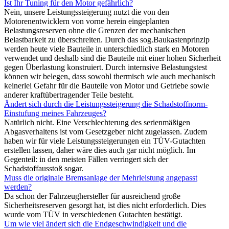
Ist Ihr Tuning für den Motor gefährlich?
Nein, unsere Leistungssteigerung nutzt die von den
Motorenentwicklern von vorne herein eingeplanten
Belastungsreserven ohne die Grenzen der mechanischen
Belastbarkeit zu überschreiten. Durch das sog.Baukastenprinzip
werden heute viele Bauteile in unterschiedlich stark en Motoren
verwendet und deshalb sind die Bauteile mit einer hohen Sicherheit
gegen Überlastung konstruiert. Durch internsive Belastungstest
können wir belegen, dass sowohl thermisch wie auch mechanisch
keinerlei Gefahr für die Bauteile von Motor und Getriebe sowie
anderer kraftübertragender Teile besteht.
Ändert sich durch die Leistungssteigerung die Schadstoffnorm-
Einstufung meines Fahrzeuges?
Natürlich nicht. Eine Verschlechterung des serienmäßigen
Abgasverhaltens ist vom Gesetzgeber nicht zugelassen. Zudem
haben wir für viele Leistungssteigerungen ein TÜV-Gutachten
erstellen lassen, daher wäre dies auch gar nicht möglich. Im
Gegenteil: in den meisten Fällen verringert sich der
Schadstoffausstoß sogar.
Muss die originale Bremsanlage der Mehrleistung angepasst
werden?
Da schon der Fahrzeughersteller für ausreichend große
Sicherheitsreserven gesorgt hat, ist dies nicht erforderlich. Dies
wurde vom TÜV in verschiedenen Gutachten bestätigt.
Um wie viel ändert sich die Endgeschwindigkeit und die