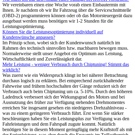
Wir vereinbaren einen eine Woche vorab einen Einbautermin mit
Ihnen. Je nachdem ob wir Ihr Fahrzeug über die Serviceschnittstelle
(OBD-2) programmieren können oder ob das Motorsteuergerät dazu
ausgebaut werden muss benötigen wir 1-2 Stunden für die
Leistungsoptimierung.
Können Sie die Leistungsoptimierung individuell auf
Kundenwünsche anpassen?
Im Prinzip schon, wobei sich der Kundenwunsch natürlich im
Rahmen des technisch sinnvollen bzw. machbaren bewegen muss.
Normalerweise stellt unser Angebot ein Optimum aus Leistung,
Wirtschaftlichkeit und Zuverlässigkeit dar.
Mehr Leistung - weniger Verbrauch durch Chiptuning! Stimmt das
wirklich?
Was zuerst wie ein Widerspruch klingt ist bei näherer Betrachtung
durchaus logisch zu erklären. Bei entsprechend zurückhaltender
Fahrweise und frühem hochschalten der Gänge reduziert sich der
Verbrauch auch beim Chiptuning um ca. 5-10%. Durch den höheren
Ladedruck verbessert sich der Wirkungsgrad des Motors und bei
Ausnutzung des früher zur Verfügung stehenden Drehmomentes
erreichen Sie insgesamt gesehen ein niedrigeres Drehzahlniveau -
was zu einem geringeren Verbrauch führt. Erst wenn Sie stärker
beschleunigen haben Sie ein Leistungsplus zur Verfügung was den
Fahrleistungen und dem Fahrspaß zugute kommt. Natürlich
benötigen Sie in diesem Moment geringfügig mehr Kraftstoff als mit
der Serienleistung, was aber durch die Ersparnis im Teillastbereich