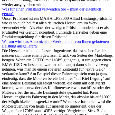
wieder ausgeglichen wird.
Was für einen Prüfstand verwenden Sie – misst der eigentlich
genau?
Unser Prüfstand ist ein MAHA LPS3000 Allrad Leistungsprüfstand
wie er so auch bei fast allen deutschen Herstellern im Werk
verwendet wird. Als eines der wenigen Prüfstandmodelle ist er als
Prüfmittel vor Gericht akzeptiert. Führende Hersteller geben eine
Produktempfehlung für diesen Prüfstand.
Warum wird das Auto nicht ab Werk mit der von Ihnen gebotenen
Leistung ausgeliefert?
Die Hersteller haben die besten Ingenieure, das ist sicher. Leider
müssen sich diese einem gewissen Druck von Seiten des Marketings
beugen. Wenn ein 2.0TDI mit 143PS gut genug ist um gegen einen
BMW 118D zu bestehen, warum soll man(n) dann schon vorweg
nehmen, was man zu einem späteren Zeitpunkt für "extra Geld"
verkaufen kann? Am Beispiel dieser Fahrzeuge sieht man ja ganz
eindeutig, dass die Motoren bereits bei Ihrer "auf Kiel Legung" auf
eine höhere Leistung ausgelegt werden, die dann auf den Markt
kommt, wenn entweder das Kaufinteresse etwas nachlässt oder der
Mitbewerber die nächste Leistungsstufe gezündet hat. Kein
Hersteller gibt ein Fahrzeug in den Markt, das absolut bis auf 100%
der Möglichkeiten ausgereizt wurde? Wenn es erforderlich wird die
Motorsteuerung von heute auf morgen so umgestellt, dass der
Wagen über 170PS statt 143PS verfügt. Vergleichen Sie z.B. die