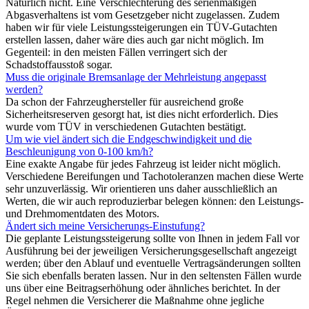
Natürlich nicht. Eine Verschlechterung des serienmäßigen
Abgasverhaltens ist vom Gesetzgeber nicht zugelassen. Zudem
haben wir für viele Leistungssteigerungen ein TÜV-Gutachten
erstellen lassen, daher wäre dies auch gar nicht möglich. Im
Gegenteil: in den meisten Fällen verringert sich der
Schadstoffausstoß sogar.
Muss die originale Bremsanlage der Mehrleistung angepasst
werden?
Da schon der Fahrzeughersteller für ausreichend große
Sicherheitsreserven gesorgt hat, ist dies nicht erforderlich. Dies
wurde vom TÜV in verschiedenen Gutachten bestätigt.
Um wie viel ändert sich die Endgeschwindigkeit und die
Beschleunigung von 0-100 km/h?
Eine exakte Angabe für jedes Fahrzeug ist leider nicht möglich.
Verschiedene Bereifungen und Tachotoleranzen machen diese Werte
sehr unzuverlässig. Wir orientieren uns daher ausschließlich an
Werten, die wir auch reproduzierbar belegen können: den Leistungs-
und Drehmomentdaten des Motors.
Ändert sich meine Versicherungs-Einstufung?
Die geplante Leistungssteigerung sollte von Ihnen in jedem Fall vor
Ausführung bei der jeweiligen Versicherungsgesellschaft angezeigt
werden; über den Ablauf und eventuelle Vertragsänderungen sollten
Sie sich ebenfalls beraten lassen. Nur in den seltensten Fällen wurde
uns über eine Beitragserhöhung oder ähnliches berichtet. In der
Regel nehmen die Versicherer die Maßnahme ohne jegliche