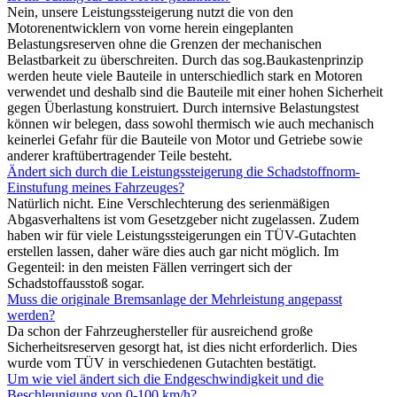
Nein, unsere Leistungssteigerung nutzt die von den
Motorenentwicklern von vorne herein eingeplanten
Belastungsreserven ohne die Grenzen der mechanischen
Belastbarkeit zu überschreiten. Durch das sog.Baukastenprinzip
werden heute viele Bauteile in unterschiedlich stark en Motoren
verwendet und deshalb sind die Bauteile mit einer hohen Sicherheit
gegen Überlastung konstruiert. Durch internsive Belastungstest
können wir belegen, dass sowohl thermisch wie auch mechanisch
keinerlei Gefahr für die Bauteile von Motor und Getriebe sowie
anderer kraftübertragender Teile besteht.
Ändert sich durch die Leistungssteigerung die Schadstoffnorm-
Einstufung meines Fahrzeuges?
Natürlich nicht. Eine Verschlechterung des serienmäßigen
Abgasverhaltens ist vom Gesetzgeber nicht zugelassen. Zudem
haben wir für viele Leistungssteigerungen ein TÜV-Gutachten
erstellen lassen, daher wäre dies auch gar nicht möglich. Im
Gegenteil: in den meisten Fällen verringert sich der
Schadstoffausstoß sogar.
Muss die originale Bremsanlage der Mehrleistung angepasst
werden?
Da schon der Fahrzeughersteller für ausreichend große
Sicherheitsreserven gesorgt hat, ist dies nicht erforderlich. Dies
wurde vom TÜV in verschiedenen Gutachten bestätigt.
Um wie viel ändert sich die Endgeschwindigkeit und die
Beschleunigung von 0-100 km/h?