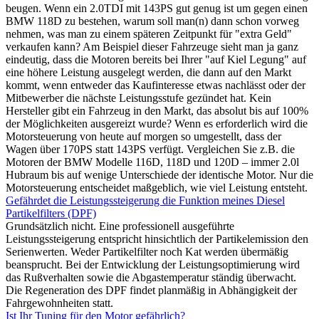
beugen. Wenn ein 2.0TDI mit 143PS gut genug ist um gegen einen
BMW 118D zu bestehen, warum soll man(n) dann schon vorweg
nehmen, was man zu einem späteren Zeitpunkt für "extra Geld"
verkaufen kann? Am Beispiel dieser Fahrzeuge sieht man ja ganz
eindeutig, dass die Motoren bereits bei Ihrer "auf Kiel Legung" auf
eine höhere Leistung ausgelegt werden, die dann auf den Markt
kommt, wenn entweder das Kaufinteresse etwas nachlässt oder der
Mitbewerber die nächste Leistungsstufe gezündet hat. Kein
Hersteller gibt ein Fahrzeug in den Markt, das absolut bis auf 100%
der Möglichkeiten ausgereizt wurde? Wenn es erforderlich wird die
Motorsteuerung von heute auf morgen so umgestellt, dass der
Wagen über 170PS statt 143PS verfügt. Vergleichen Sie z.B. die
Motoren der BMW Modelle 116D, 118D und 120D – immer 2.0l
Hubraum bis auf wenige Unterschiede der identische Motor. Nur die
Motorsteuerung entscheidet maßgeblich, wie viel Leistung entsteht.
Gefährdet die Leistungssteigerung die Funktion meines Diesel
Partikelfilters (DPF)
Grundsätzlich nicht. Eine professionell ausgeführte
Leistungssteigerung entspricht hinsichtlich der Partikelemission den
Serienwerten. Weder Partikelfilter noch Kat werden übermäßig
beansprucht. Bei der Entwicklung der Leistungsoptimierung wird
das Rußverhalten sowie die Abgastemperatur ständig überwacht.
Die Regeneration des DPF findet planmäßig in Abhängigkeit der
Fahrgewohnheiten statt.
Ist Ihr Tuning für den Motor gefährlich?