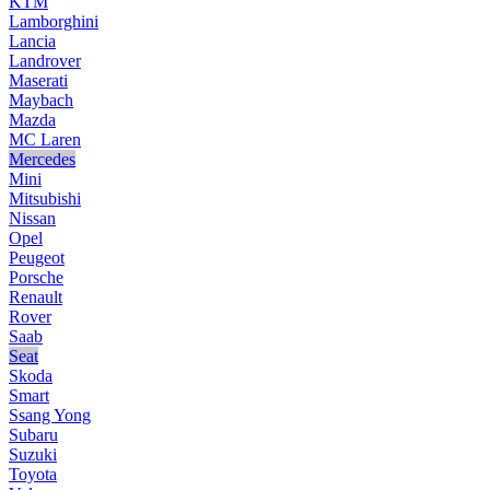
KTM
Lamborghini
Lancia
Landrover
Maserati
Maybach
Mazda
MC Laren
Mercedes
Mini
Mitsubishi
Nissan
Opel
Peugeot
Porsche
Renault
Rover
Saab
Seat
Skoda
Smart
Ssang Yong
Subaru
Suzuki
Toyota