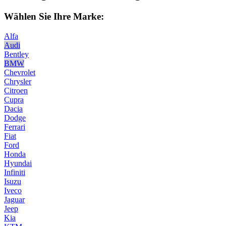
Wählen Sie Ihre Marke:
Alfa
Audi
Bentley
BMW
Chevrolet
Chrysler
Citroen
Cupra
Dacia
Dodge
Ferrari
Fiat
Ford
Honda
Hyundai
Infiniti
Isuzu
Iveco
Jaguar
Jeep
Kia