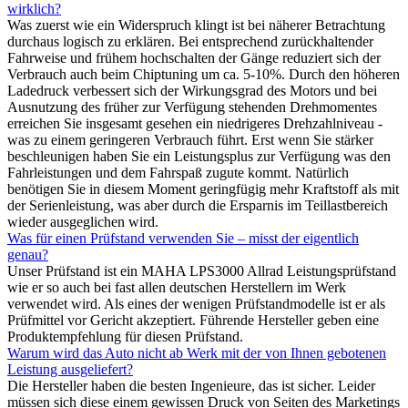
wirklich?
Was zuerst wie ein Widerspruch klingt ist bei näherer Betrachtung
durchaus logisch zu erklären. Bei entsprechend zurückhaltender
Fahrweise und frühem hochschalten der Gänge reduziert sich der
Verbrauch auch beim Chiptuning um ca. 5-10%. Durch den höheren
Ladedruck verbessert sich der Wirkungsgrad des Motors und bei
Ausnutzung des früher zur Verfügung stehenden Drehmomentes
erreichen Sie insgesamt gesehen ein niedrigeres Drehzahlniveau -
was zu einem geringeren Verbrauch führt. Erst wenn Sie stärker
beschleunigen haben Sie ein Leistungsplus zur Verfügung was den
Fahrleistungen und dem Fahrspaß zugute kommt. Natürlich
benötigen Sie in diesem Moment geringfügig mehr Kraftstoff als mit
der Serienleistung, was aber durch die Ersparnis im Teillastbereich
wieder ausgeglichen wird.
Was für einen Prüfstand verwenden Sie – misst der eigentlich
genau?
Unser Prüfstand ist ein MAHA LPS3000 Allrad Leistungsprüfstand
wie er so auch bei fast allen deutschen Herstellern im Werk
verwendet wird. Als eines der wenigen Prüfstandmodelle ist er als
Prüfmittel vor Gericht akzeptiert. Führende Hersteller geben eine
Produktempfehlung für diesen Prüfstand.
Warum wird das Auto nicht ab Werk mit der von Ihnen gebotenen
Leistung ausgeliefert?
Die Hersteller haben die besten Ingenieure, das ist sicher. Leider
müssen sich diese einem gewissen Druck von Seiten des Marketings