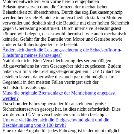
Motorenentwicklern von vorne herein eingeplanten
Belastungsreserven ohne die Grenzen der mechanischen
Belastbarkeit zu überschreiten. Durch das sog.Baukastenprinzip
werden heute viele Bauteile in unterschiedlich stark en Motoren
verwendet und deshalb sind die Bauteile mit einer hohen Sicherheit
gegen Überlastung konstruiert. Durch internsive Belastungstest
können wir belegen, dass sowohl thermisch wie auch mechanisch
keinerlei Gefahr für die Bauteile von Motor und Getriebe sowie
anderer kraftübertragender Teile besteht.
Ändert sich durch die Leistungssteigerung die Schadstoffnorm-
Einstufung meines Fahrzeuges?
Natürlich nicht. Eine Verschlechterung des serienmäßigen
Abgasverhaltens ist vom Gesetzgeber nicht zugelassen. Zudem
haben wir für viele Leistungssteigerungen ein TÜV-Gutachten
erstellen lassen, daher wäre dies auch gar nicht möglich. Im
Gegenteil: in den meisten Fällen verringert sich der
Schadstoffausstoß sogar.
Muss die originale Bremsanlage der Mehrleistung angepasst
werden?
Da schon der Fahrzeughersteller für ausreichend große
Sicherheitsreserven gesorgt hat, ist dies nicht erforderlich. Dies
wurde vom TÜV in verschiedenen Gutachten bestätigt.
Um wie viel ändert sich die Endgeschwindigkeit und die
Beschleunigung von 0-100 km/h?
Eine exakte Angabe für jedes Fahrzeug ist leider nicht möglich.