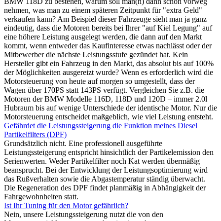
BMW 118D zu bestehen, warum soll man(n) dann schon vorweg
nehmen, was man zu einem späteren Zeitpunkt für "extra Geld"
verkaufen kann? Am Beispiel dieser Fahrzeuge sieht man ja ganz
eindeutig, dass die Motoren bereits bei Ihrer "auf Kiel Legung" auf
eine höhere Leistung ausgelegt werden, die dann auf den Markt
kommt, wenn entweder das Kaufinteresse etwas nachlässt oder der
Mitbewerber die nächste Leistungsstufe gezündet hat. Kein
Hersteller gibt ein Fahrzeug in den Markt, das absolut bis auf 100%
der Möglichkeiten ausgereizt wurde? Wenn es erforderlich wird die
Motorsteuerung von heute auf morgen so umgestellt, dass der
Wagen über 170PS statt 143PS verfügt. Vergleichen Sie z.B. die
Motoren der BMW Modelle 116D, 118D und 120D – immer 2.0l
Hubraum bis auf wenige Unterschiede der identische Motor. Nur die
Motorsteuerung entscheidet maßgeblich, wie viel Leistung entsteht.
Gefährdet die Leistungssteigerung die Funktion meines Diesel
Partikelfilters (DPF)
Grundsätzlich nicht. Eine professionell ausgeführte
Leistungssteigerung entspricht hinsichtlich der Partikelemission den
Serienwerten. Weder Partikelfilter noch Kat werden übermäßig
beansprucht. Bei der Entwicklung der Leistungsoptimierung wird
das Rußverhalten sowie die Abgastemperatur ständig überwacht.
Die Regeneration des DPF findet planmäßig in Abhängigkeit der
Fahrgewohnheiten statt.
Ist Ihr Tuning für den Motor gefährlich?
Nein, unsere Leistungssteigerung nutzt die von den