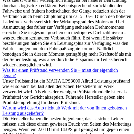
Was zuerst wie ein Widerspruch klingt ist bei näherer Betrachtung
durchaus logisch zu erklären. Bei entsprechend zurückhaltender
Fahrweise und frühem hochschalten der Gänge reduziert sich der
Verbrauch auch beim Chiptuning um ca. 5-10%. Durch den höheren
Ladedruck verbessert sich der Wirkungsgrad des Motors und bei
Ausnutzung des früher zur Verfügung stehenden Drehmomentes
erreichen Sie insgesamt gesehen ein niedrigeres Drehzahlniveau -
was zu einem geringeren Verbrauch führt. Erst wenn Sie stärker
beschleunigen haben Sie ein Leistungsplus zur Verfügung was den
Fahrleistungen und dem Fahrspaß zugute kommt. Natürlich
benötigen Sie in diesem Moment geringfügig mehr Kraftstoff als mit
der Serienleistung, was aber durch die Ersparnis im Teillastbereich
wieder ausgeglichen wird.
Was für einen Prüfstand verwenden Sie – misst der eigentlich
genau?
Unser Prüfstand ist ein MAHA LPS3000 Allrad Leistungsprüfstand
wie er so auch bei fast allen deutschen Herstellern im Werk
verwendet wird. Als eines der wenigen Prüfstandmodelle ist er als
Prüfmittel vor Gericht akzeptiert. Führende Hersteller geben eine
Produktempfehlung für diesen Prüfstand.
Warum wird das Auto nicht ab Werk mit der von Ihnen gebotenen
Leistung ausgeliefert?
Die Hersteller haben die besten Ingenieure, das ist sicher. Leider
müssen sich diese einem gewissen Druck von Seiten des Marketings
beugen. Wenn ein 2.0TDI mit 143PS gut genug ist um gegen einen