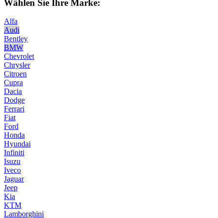
Wählen Sie Ihre Marke:
Alfa
Audi
Bentley
BMW
Chevrolet
Chrysler
Citroen
Cupra
Dacia
Dodge
Ferrari
Fiat
Ford
Honda
Hyundai
Infiniti
Isuzu
Iveco
Jaguar
Jeep
Kia
KTM
Lamborghini