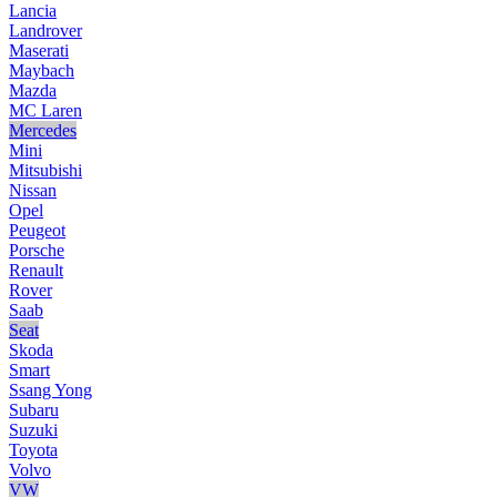
Lancia
Landrover
Maserati
Maybach
Mazda
MC Laren
Mercedes
Mini
Mitsubishi
Nissan
Opel
Peugeot
Porsche
Renault
Rover
Saab
Seat
Skoda
Smart
Ssang Yong
Subaru
Suzuki
Toyota
Volvo
VW