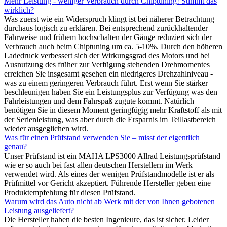
Mehr Leistung - weniger Verbrauch durch Chiptuning! Stimmt das
wirklich?
Was zuerst wie ein Widerspruch klingt ist bei näherer Betrachtung
durchaus logisch zu erklären. Bei entsprechend zurückhaltender
Fahrweise und frühem hochschalten der Gänge reduziert sich der
Verbrauch auch beim Chiptuning um ca. 5-10%. Durch den höheren
Ladedruck verbessert sich der Wirkungsgrad des Motors und bei
Ausnutzung des früher zur Verfügung stehenden Drehmomentes
erreichen Sie insgesamt gesehen ein niedrigeres Drehzahlniveau -
was zu einem geringeren Verbrauch führt. Erst wenn Sie stärker
beschleunigen haben Sie ein Leistungsplus zur Verfügung was den
Fahrleistungen und dem Fahrspaß zugute kommt. Natürlich
benötigen Sie in diesem Moment geringfügig mehr Kraftstoff als mit
der Serienleistung, was aber durch die Ersparnis im Teillastbereich
wieder ausgeglichen wird.
Was für einen Prüfstand verwenden Sie – misst der eigentlich
genau?
Unser Prüfstand ist ein MAHA LPS3000 Allrad Leistungsprüfstand
wie er so auch bei fast allen deutschen Herstellern im Werk
verwendet wird. Als eines der wenigen Prüfstandmodelle ist er als
Prüfmittel vor Gericht akzeptiert. Führende Hersteller geben eine
Produktempfehlung für diesen Prüfstand.
Warum wird das Auto nicht ab Werk mit der von Ihnen gebotenen
Leistung ausgeliefert?
Die Hersteller haben die besten Ingenieure, das ist sicher. Leider