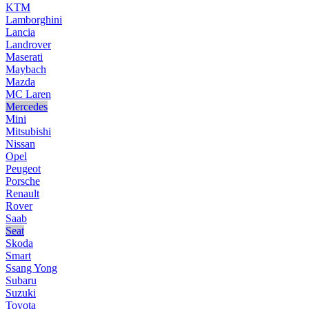
KTM
Lamborghini
Lancia
Landrover
Maserati
Maybach
Mazda
MC Laren
Mercedes
Mini
Mitsubishi
Nissan
Opel
Peugeot
Porsche
Renault
Rover
Saab
Seat
Skoda
Smart
Ssang Yong
Subaru
Suzuki
Toyota