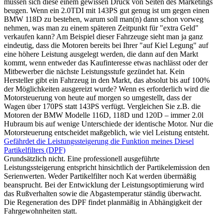
müssen sich diese einem gewissen Druck von Seiten des Marketings
beugen. Wenn ein 2.0TDI mit 143PS gut genug ist um gegen einen
BMW 118D zu bestehen, warum soll man(n) dann schon vorweg
nehmen, was man zu einem späteren Zeitpunkt für "extra Geld"
verkaufen kann? Am Beispiel dieser Fahrzeuge sieht man ja ganz
eindeutig, dass die Motoren bereits bei Ihrer "auf Kiel Legung" auf
eine höhere Leistung ausgelegt werden, die dann auf den Markt
kommt, wenn entweder das Kaufinteresse etwas nachlässt oder der
Mitbewerber die nächste Leistungsstufe gezündet hat. Kein
Hersteller gibt ein Fahrzeug in den Markt, das absolut bis auf 100%
der Möglichkeiten ausgereizt wurde? Wenn es erforderlich wird die
Motorsteuerung von heute auf morgen so umgestellt, dass der
Wagen über 170PS statt 143PS verfügt. Vergleichen Sie z.B. die
Motoren der BMW Modelle 116D, 118D und 120D – immer 2.0l
Hubraum bis auf wenige Unterschiede der identische Motor. Nur die
Motorsteuerung entscheidet maßgeblich, wie viel Leistung entsteht.
Gefährdet die Leistungssteigerung die Funktion meines Diesel
Partikelfilters (DPF)
Grundsätzlich nicht. Eine professionell ausgeführte
Leistungssteigerung entspricht hinsichtlich der Partikelemission den
Serienwerten. Weder Partikelfilter noch Kat werden übermäßig
beansprucht. Bei der Entwicklung der Leistungsoptimierung wird
das Rußverhalten sowie die Abgastemperatur ständig überwacht.
Die Regeneration des DPF findet planmäßig in Abhängigkeit der
Fahrgewohnheiten statt.