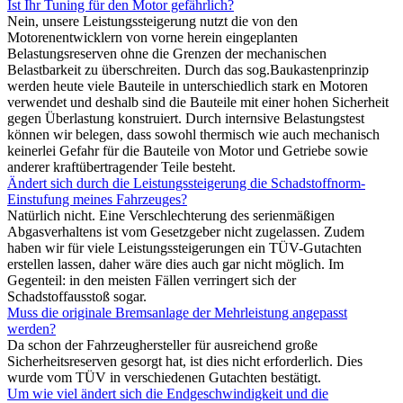
Ist Ihr Tuning für den Motor gefährlich?
Nein, unsere Leistungssteigerung nutzt die von den
Motorenentwicklern von vorne herein eingeplanten
Belastungsreserven ohne die Grenzen der mechanischen
Belastbarkeit zu überschreiten. Durch das sog.Baukastenprinzip
werden heute viele Bauteile in unterschiedlich stark en Motoren
verwendet und deshalb sind die Bauteile mit einer hohen Sicherheit
gegen Überlastung konstruiert. Durch internsive Belastungstest
können wir belegen, dass sowohl thermisch wie auch mechanisch
keinerlei Gefahr für die Bauteile von Motor und Getriebe sowie
anderer kraftübertragender Teile besteht.
Ändert sich durch die Leistungssteigerung die Schadstoffnorm-
Einstufung meines Fahrzeuges?
Natürlich nicht. Eine Verschlechterung des serienmäßigen
Abgasverhaltens ist vom Gesetzgeber nicht zugelassen. Zudem
haben wir für viele Leistungssteigerungen ein TÜV-Gutachten
erstellen lassen, daher wäre dies auch gar nicht möglich. Im
Gegenteil: in den meisten Fällen verringert sich der
Schadstoffausstoß sogar.
Muss die originale Bremsanlage der Mehrleistung angepasst
werden?
Da schon der Fahrzeughersteller für ausreichend große
Sicherheitsreserven gesorgt hat, ist dies nicht erforderlich. Dies
wurde vom TÜV in verschiedenen Gutachten bestätigt.
Um wie viel ändert sich die Endgeschwindigkeit und die