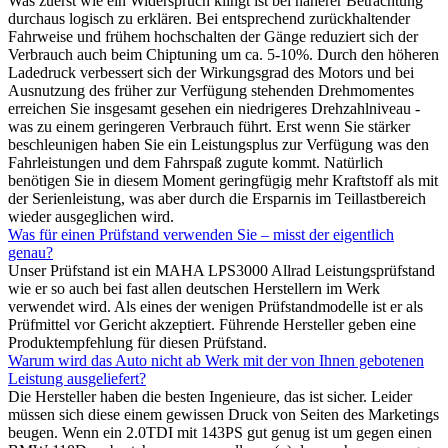
Was zuerst wie ein Widerspruch klingt ist bei näherer Betrachtung
durchaus logisch zu erklären. Bei entsprechend zurückhaltender
Fahrweise und frühem hochschalten der Gänge reduziert sich der
Verbrauch auch beim Chiptuning um ca. 5-10%. Durch den höheren
Ladedruck verbessert sich der Wirkungsgrad des Motors und bei
Ausnutzung des früher zur Verfügung stehenden Drehmomentes
erreichen Sie insgesamt gesehen ein niedrigeres Drehzahlniveau -
was zu einem geringeren Verbrauch führt. Erst wenn Sie stärker
beschleunigen haben Sie ein Leistungsplus zur Verfügung was den
Fahrleistungen und dem Fahrspaß zugute kommt. Natürlich
benötigen Sie in diesem Moment geringfügig mehr Kraftstoff als mit
der Serienleistung, was aber durch die Ersparnis im Teillastbereich
wieder ausgeglichen wird.
Was für einen Prüfstand verwenden Sie – misst der eigentlich
genau?
Unser Prüfstand ist ein MAHA LPS3000 Allrad Leistungsprüfstand
wie er so auch bei fast allen deutschen Herstellern im Werk
verwendet wird. Als eines der wenigen Prüfstandmodelle ist er als
Prüfmittel vor Gericht akzeptiert. Führende Hersteller geben eine
Produktempfehlung für diesen Prüfstand.
Warum wird das Auto nicht ab Werk mit der von Ihnen gebotenen
Leistung ausgeliefert?
Die Hersteller haben die besten Ingenieure, das ist sicher. Leider
müssen sich diese einem gewissen Druck von Seiten des Marketings
beugen. Wenn ein 2.0TDI mit 143PS gut genug ist um gegen einen