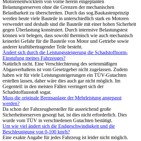
Motorenentwicklern von vorne herein eingeplanten
Belastungsreserven ohne die Grenzen der mechanischen
Belastbarkeit zu überschreiten. Durch das sog.Baukastenprinzip
werden heute viele Bauteile in unterschiedlich stark en Motoren
verwendet und deshalb sind die Bauteile mit einer hohen Sicherheit
gegen Überlastung konstruiert. Durch internsive Belastungstest
können wir belegen, dass sowohl thermisch wie auch mechanisch
keinerlei Gefahr für die Bauteile von Motor und Getriebe sowie
anderer kraftübertragender Teile besteht.
Ändert sich durch die Leistungssteigerung die Schadstoffnorm-
Einstufung meines Fahrzeuges?
Natürlich nicht. Eine Verschlechterung des serienmäßigen
Abgasverhaltens ist vom Gesetzgeber nicht zugelassen. Zudem
haben wir für viele Leistungssteigerungen ein TÜV-Gutachten
erstellen lassen, daher wäre dies auch gar nicht möglich. Im
Gegenteil: in den meisten Fällen verringert sich der
Schadstoffausstoß sogar.
Muss die originale Bremsanlage der Mehrleistung angepasst
werden?
Da schon der Fahrzeughersteller für ausreichend große
Sicherheitsreserven gesorgt hat, ist dies nicht erforderlich. Dies
wurde vom TÜV in verschiedenen Gutachten bestätigt.
Um wie viel ändert sich die Endgeschwindigkeit und die
Beschleunigung von 0-100 km/h?
Eine exakte Angabe für jedes Fahrzeug ist leider nicht möglich.