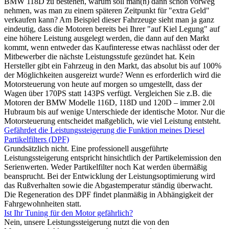
BMW 118D zu bestehen, warum soll man(n) dann schon vorweg
nehmen, was man zu einem späteren Zeitpunkt für "extra Geld"
verkaufen kann? Am Beispiel dieser Fahrzeuge sieht man ja ganz
eindeutig, dass die Motoren bereits bei Ihrer "auf Kiel Legung" auf
eine höhere Leistung ausgelegt werden, die dann auf den Markt
kommt, wenn entweder das Kaufinteresse etwas nachlässt oder der
Mitbewerber die nächste Leistungsstufe gezündet hat. Kein
Hersteller gibt ein Fahrzeug in den Markt, das absolut bis auf 100%
der Möglichkeiten ausgereizt wurde? Wenn es erforderlich wird die
Motorsteuerung von heute auf morgen so umgestellt, dass der
Wagen über 170PS statt 143PS verfügt. Vergleichen Sie z.B. die
Motoren der BMW Modelle 116D, 118D und 120D – immer 2.0l
Hubraum bis auf wenige Unterschiede der identische Motor. Nur die
Motorsteuerung entscheidet maßgeblich, wie viel Leistung entsteht.
Gefährdet die Leistungssteigerung die Funktion meines Diesel
Partikelfilters (DPF)
Grundsätzlich nicht. Eine professionell ausgeführte
Leistungssteigerung entspricht hinsichtlich der Partikelemission den
Serienwerten. Weder Partikelfilter noch Kat werden übermäßig
beansprucht. Bei der Entwicklung der Leistungsoptimierung wird
das Rußverhalten sowie die Abgastemperatur ständig überwacht.
Die Regeneration des DPF findet planmäßig in Abhängigkeit der
Fahrgewohnheiten statt.
Ist Ihr Tuning für den Motor gefährlich?
Nein, unsere Leistungssteigerung nutzt die von den