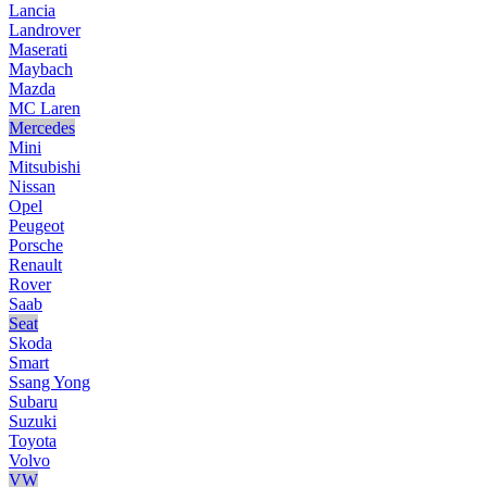
Lancia
Landrover
Maserati
Maybach
Mazda
MC Laren
Mercedes
Mini
Mitsubishi
Nissan
Opel
Peugeot
Porsche
Renault
Rover
Saab
Seat
Skoda
Smart
Ssang Yong
Subaru
Suzuki
Toyota
Volvo
VW