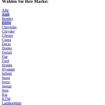
Wählen Sie Ihre Marke:
Alfa
Audi
Bentley
BMW
Chevrolet
Chrysler
Citroen
Cupra
Dacia
Dodge
Ferrari
Fiat
Ford
Honda
Hyundai
Infiniti
Isuzu
Iveco
Jaguar
Jeep
Kia
KTM
Lamborghini