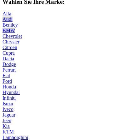
Wählen Sie Ihre Marke:
Alfa
Audi
Bentley
BMW
Chevrolet
Chrysler
Citroen
Cupra
Dacia
Dodge
Ferrari
Fiat
Ford
Honda
Hyundai
Infiniti
Isuzu
Iveco
Jaguar
Jeep
Kia
KTM
Lamborghini