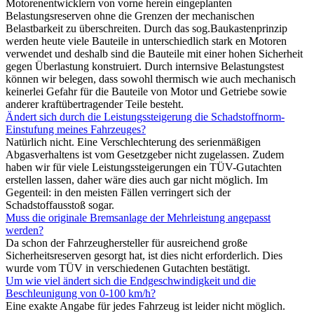
Motorenentwicklern von vorne herein eingeplanten
Belastungsreserven ohne die Grenzen der mechanischen
Belastbarkeit zu überschreiten. Durch das sog.Baukastenprinzip
werden heute viele Bauteile in unterschiedlich stark en Motoren
verwendet und deshalb sind die Bauteile mit einer hohen Sicherheit
gegen Überlastung konstruiert. Durch internsive Belastungstest
können wir belegen, dass sowohl thermisch wie auch mechanisch
keinerlei Gefahr für die Bauteile von Motor und Getriebe sowie
anderer kraftübertragender Teile besteht.
Ändert sich durch die Leistungssteigerung die Schadstoffnorm-
Einstufung meines Fahrzeuges?
Natürlich nicht. Eine Verschlechterung des serienmäßigen
Abgasverhaltens ist vom Gesetzgeber nicht zugelassen. Zudem
haben wir für viele Leistungssteigerungen ein TÜV-Gutachten
erstellen lassen, daher wäre dies auch gar nicht möglich. Im
Gegenteil: in den meisten Fällen verringert sich der
Schadstoffausstoß sogar.
Muss die originale Bremsanlage der Mehrleistung angepasst
werden?
Da schon der Fahrzeughersteller für ausreichend große
Sicherheitsreserven gesorgt hat, ist dies nicht erforderlich. Dies
wurde vom TÜV in verschiedenen Gutachten bestätigt.
Um wie viel ändert sich die Endgeschwindigkeit und die
Beschleunigung von 0-100 km/h?
Eine exakte Angabe für jedes Fahrzeug ist leider nicht möglich.