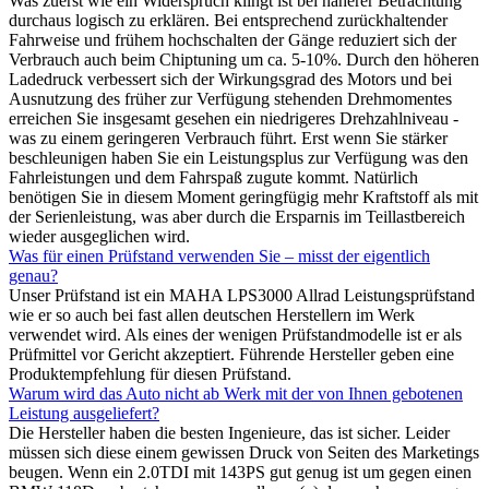
Was zuerst wie ein Widerspruch klingt ist bei näherer Betrachtung
durchaus logisch zu erklären. Bei entsprechend zurückhaltender
Fahrweise und frühem hochschalten der Gänge reduziert sich der
Verbrauch auch beim Chiptuning um ca. 5-10%. Durch den höheren
Ladedruck verbessert sich der Wirkungsgrad des Motors und bei
Ausnutzung des früher zur Verfügung stehenden Drehmomentes
erreichen Sie insgesamt gesehen ein niedrigeres Drehzahlniveau -
was zu einem geringeren Verbrauch führt. Erst wenn Sie stärker
beschleunigen haben Sie ein Leistungsplus zur Verfügung was den
Fahrleistungen und dem Fahrspaß zugute kommt. Natürlich
benötigen Sie in diesem Moment geringfügig mehr Kraftstoff als mit
der Serienleistung, was aber durch die Ersparnis im Teillastbereich
wieder ausgeglichen wird.
Was für einen Prüfstand verwenden Sie – misst der eigentlich
genau?
Unser Prüfstand ist ein MAHA LPS3000 Allrad Leistungsprüfstand
wie er so auch bei fast allen deutschen Herstellern im Werk
verwendet wird. Als eines der wenigen Prüfstandmodelle ist er als
Prüfmittel vor Gericht akzeptiert. Führende Hersteller geben eine
Produktempfehlung für diesen Prüfstand.
Warum wird das Auto nicht ab Werk mit der von Ihnen gebotenen
Leistung ausgeliefert?
Die Hersteller haben die besten Ingenieure, das ist sicher. Leider
müssen sich diese einem gewissen Druck von Seiten des Marketings
beugen. Wenn ein 2.0TDI mit 143PS gut genug ist um gegen einen