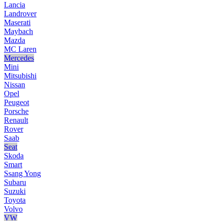
Lancia
Landrover
Maserati
Maybach
Mazda
MC Laren
Mercedes
Mini
Mitsubishi
Nissan
Opel
Peugeot
Porsche
Renault
Rover
Saab
Seat
Skoda
Smart
Ssang Yong
Subaru
Suzuki
Toyota
Volvo
VW