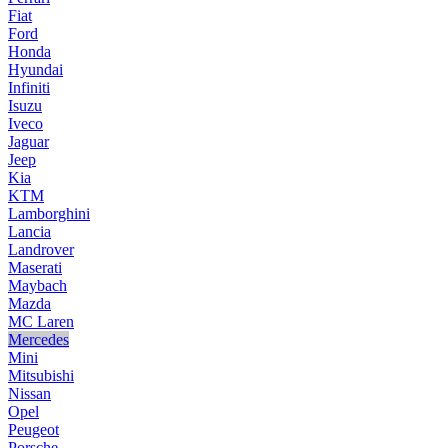
Fiat
Ford
Honda
Hyundai
Infiniti
Isuzu
Iveco
Jaguar
Jeep
Kia
KTM
Lamborghini
Lancia
Landrover
Maserati
Maybach
Mazda
MC Laren
Mercedes
Mini
Mitsubishi
Nissan
Opel
Peugeot
Porsche