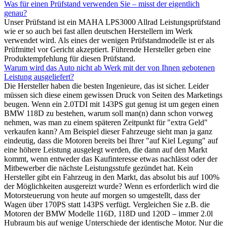
Was für einen Prüfstand verwenden Sie – misst der eigentlich
genau?
Unser Prüfstand ist ein MAHA LPS3000 Allrad Leistungsprüfstand
wie er so auch bei fast allen deutschen Herstellern im Werk
verwendet wird. Als eines der wenigen Prüfstandmodelle ist er als
Prüfmittel vor Gericht akzeptiert. Führende Hersteller geben eine
Produktempfehlung für diesen Prüfstand.
Warum wird das Auto nicht ab Werk mit der von Ihnen gebotenen
Leistung ausgeliefert?
Die Hersteller haben die besten Ingenieure, das ist sicher. Leider
müssen sich diese einem gewissen Druck von Seiten des Marketings
beugen. Wenn ein 2.0TDI mit 143PS gut genug ist um gegen einen
BMW 118D zu bestehen, warum soll man(n) dann schon vorweg
nehmen, was man zu einem späteren Zeitpunkt für "extra Geld"
verkaufen kann? Am Beispiel dieser Fahrzeuge sieht man ja ganz
eindeutig, dass die Motoren bereits bei Ihrer "auf Kiel Legung" auf
eine höhere Leistung ausgelegt werden, die dann auf den Markt
kommt, wenn entweder das Kaufinteresse etwas nachlässt oder der
Mitbewerber die nächste Leistungsstufe gezündet hat. Kein
Hersteller gibt ein Fahrzeug in den Markt, das absolut bis auf 100%
der Möglichkeiten ausgereizt wurde? Wenn es erforderlich wird die
Motorsteuerung von heute auf morgen so umgestellt, dass der
Wagen über 170PS statt 143PS verfügt. Vergleichen Sie z.B. die
Motoren der BMW Modelle 116D, 118D und 120D – immer 2.0l
Hubraum bis auf wenige Unterschiede der identische Motor. Nur die