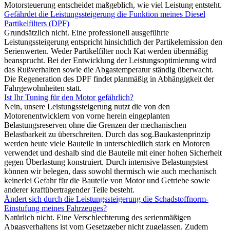
Motorsteuerung entscheidet maßgeblich, wie viel Leistung entsteht.
Gefährdet die Leistungssteigerung die Funktion meines Diesel
Partikelfilters (DPF)
Grundsätzlich nicht. Eine professionell ausgeführte
Leistungssteigerung entspricht hinsichtlich der Partikelemission den
Serienwerten. Weder Partikelfilter noch Kat werden übermäßig
beansprucht. Bei der Entwicklung der Leistungsoptimierung wird
das Rußverhalten sowie die Abgastemperatur ständig überwacht.
Die Regeneration des DPF findet planmäßig in Abhängigkeit der
Fahrgewohnheiten statt.
Ist Ihr Tuning für den Motor gefährlich?
Nein, unsere Leistungssteigerung nutzt die von den
Motorenentwicklern von vorne herein eingeplanten
Belastungsreserven ohne die Grenzen der mechanischen
Belastbarkeit zu überschreiten. Durch das sog.Baukastenprinzip
werden heute viele Bauteile in unterschiedlich stark en Motoren
verwendet und deshalb sind die Bauteile mit einer hohen Sicherheit
gegen Überlastung konstruiert. Durch internsive Belastungstest
können wir belegen, dass sowohl thermisch wie auch mechanisch
keinerlei Gefahr für die Bauteile von Motor und Getriebe sowie
anderer kraftübertragender Teile besteht.
Ändert sich durch die Leistungssteigerung die Schadstoffnorm-
Einstufung meines Fahrzeuges?
Natürlich nicht. Eine Verschlechterung des serienmäßigen
Abgasverhaltens ist vom Gesetzgeber nicht zugelassen. Zudem