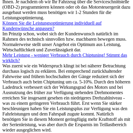
Ihnen. Je nachdem ob wir Ihr Fahrzeug über die Serviceschnittstelle
(OBD-2) programmieren können oder ob das Motorsteuergerät dazu
ausgebaut werden muss benötigen wir 1-2 Stunden für die
Leistungsoptimierung.
Können Sie die Leistungsoptimierung individuell auf
Kundenwünsche anpassen?
Im Prinzip schon, wobei sich der Kundenwunsch natürlich im
Rahmen des technisch sinnvollen bzw. machbaren bewegen muss.
Normalerweise stellt unser Angebot ein Optimum aus Leistung,
Wirtschaftlichkeit und Zuverlässigkeit dar.
Mehr Leistung - weniger Verbrauch durch Chiptuning! Stimmt das
wirklich?
Was zuerst wie ein Widerspruch klingt ist bei näherer Betrachtung
durchaus logisch zu erklären. Bei entsprechend zurückhaltender
Fahrweise und frühem hochschalten der Gänge reduziert sich der
Verbrauch auch beim Chiptuning um ca. 5-10%. Durch den höheren
Ladedruck verbessert sich der Wirkungsgrad des Motors und bei
Ausnutzung des früher zur Verfügung stehenden Drehmomentes
erreichen Sie insgesamt gesehen ein niedrigeres Drehzahlniveau -
was zu einem geringeren Verbrauch führt. Erst wenn Sie stärker
beschleunigen haben Sie ein Leistungsplus zur Verfügung was den
Fahrleistungen und dem Fahrspaß zugute kommt. Natürlich
benötigen Sie in diesem Moment geringfügig mehr Kraftstoff als mit
der Serienleistung, was aber durch die Ersparnis im Teillastbereich
wieder ausgeglichen wird.