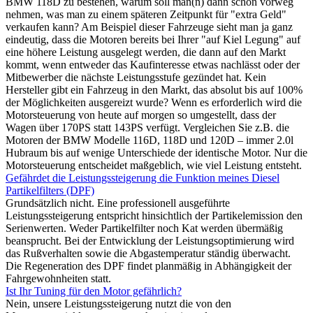
BMW 118D zu bestehen, warum soll man(n) dann schon vorweg
nehmen, was man zu einem späteren Zeitpunkt für "extra Geld"
verkaufen kann? Am Beispiel dieser Fahrzeuge sieht man ja ganz
eindeutig, dass die Motoren bereits bei Ihrer "auf Kiel Legung" auf
eine höhere Leistung ausgelegt werden, die dann auf den Markt
kommt, wenn entweder das Kaufinteresse etwas nachlässt oder der
Mitbewerber die nächste Leistungsstufe gezündet hat. Kein
Hersteller gibt ein Fahrzeug in den Markt, das absolut bis auf 100%
der Möglichkeiten ausgereizt wurde? Wenn es erforderlich wird die
Motorsteuerung von heute auf morgen so umgestellt, dass der
Wagen über 170PS statt 143PS verfügt. Vergleichen Sie z.B. die
Motoren der BMW Modelle 116D, 118D und 120D – immer 2.0l
Hubraum bis auf wenige Unterschiede der identische Motor. Nur die
Motorsteuerung entscheidet maßgeblich, wie viel Leistung entsteht.
Gefährdet die Leistungssteigerung die Funktion meines Diesel
Partikelfilters (DPF)
Grundsätzlich nicht. Eine professionell ausgeführte
Leistungssteigerung entspricht hinsichtlich der Partikelemission den
Serienwerten. Weder Partikelfilter noch Kat werden übermäßig
beansprucht. Bei der Entwicklung der Leistungsoptimierung wird
das Rußverhalten sowie die Abgastemperatur ständig überwacht.
Die Regeneration des DPF findet planmäßig in Abhängigkeit der
Fahrgewohnheiten statt.
Ist Ihr Tuning für den Motor gefährlich?
Nein, unsere Leistungssteigerung nutzt die von den