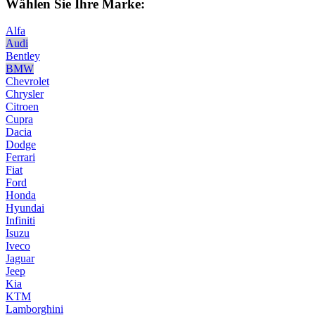
Wählen Sie Ihre Marke:
Alfa
Audi
Bentley
BMW
Chevrolet
Chrysler
Citroen
Cupra
Dacia
Dodge
Ferrari
Fiat
Ford
Honda
Hyundai
Infiniti
Isuzu
Iveco
Jaguar
Jeep
Kia
KTM
Lamborghini