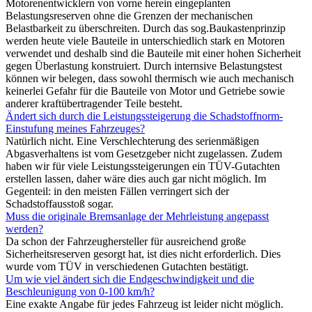
Motorenentwicklern von vorne herein eingeplanten
Belastungsreserven ohne die Grenzen der mechanischen
Belastbarkeit zu überschreiten. Durch das sog.Baukastenprinzip
werden heute viele Bauteile in unterschiedlich stark en Motoren
verwendet und deshalb sind die Bauteile mit einer hohen Sicherheit
gegen Überlastung konstruiert. Durch internsive Belastungstest
können wir belegen, dass sowohl thermisch wie auch mechanisch
keinerlei Gefahr für die Bauteile von Motor und Getriebe sowie
anderer kraftübertragender Teile besteht.
Ändert sich durch die Leistungssteigerung die Schadstoffnorm-
Einstufung meines Fahrzeuges?
Natürlich nicht. Eine Verschlechterung des serienmäßigen
Abgasverhaltens ist vom Gesetzgeber nicht zugelassen. Zudem
haben wir für viele Leistungssteigerungen ein TÜV-Gutachten
erstellen lassen, daher wäre dies auch gar nicht möglich. Im
Gegenteil: in den meisten Fällen verringert sich der
Schadstoffausstoß sogar.
Muss die originale Bremsanlage der Mehrleistung angepasst
werden?
Da schon der Fahrzeughersteller für ausreichend große
Sicherheitsreserven gesorgt hat, ist dies nicht erforderlich. Dies
wurde vom TÜV in verschiedenen Gutachten bestätigt.
Um wie viel ändert sich die Endgeschwindigkeit und die
Beschleunigung von 0-100 km/h?
Eine exakte Angabe für jedes Fahrzeug ist leider nicht möglich.