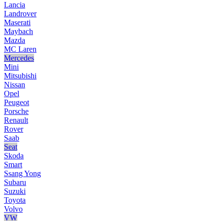
Lancia
Landrover
Maserati
Maybach
Mazda
MC Laren
Mercedes
Mini
Mitsubishi
Nissan
Opel
Peugeot
Porsche
Renault
Rover
Saab
Seat
Skoda
Smart
Ssang Yong
Subaru
Suzuki
Toyota
Volvo
VW