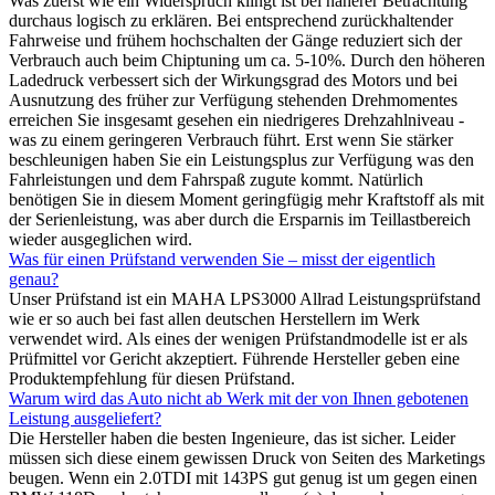
Was zuerst wie ein Widerspruch klingt ist bei näherer Betrachtung
durchaus logisch zu erklären. Bei entsprechend zurückhaltender
Fahrweise und frühem hochschalten der Gänge reduziert sich der
Verbrauch auch beim Chiptuning um ca. 5-10%. Durch den höheren
Ladedruck verbessert sich der Wirkungsgrad des Motors und bei
Ausnutzung des früher zur Verfügung stehenden Drehmomentes
erreichen Sie insgesamt gesehen ein niedrigeres Drehzahlniveau -
was zu einem geringeren Verbrauch führt. Erst wenn Sie stärker
beschleunigen haben Sie ein Leistungsplus zur Verfügung was den
Fahrleistungen und dem Fahrspaß zugute kommt. Natürlich
benötigen Sie in diesem Moment geringfügig mehr Kraftstoff als mit
der Serienleistung, was aber durch die Ersparnis im Teillastbereich
wieder ausgeglichen wird.
Was für einen Prüfstand verwenden Sie – misst der eigentlich
genau?
Unser Prüfstand ist ein MAHA LPS3000 Allrad Leistungsprüfstand
wie er so auch bei fast allen deutschen Herstellern im Werk
verwendet wird. Als eines der wenigen Prüfstandmodelle ist er als
Prüfmittel vor Gericht akzeptiert. Führende Hersteller geben eine
Produktempfehlung für diesen Prüfstand.
Warum wird das Auto nicht ab Werk mit der von Ihnen gebotenen
Leistung ausgeliefert?
Die Hersteller haben die besten Ingenieure, das ist sicher. Leider
müssen sich diese einem gewissen Druck von Seiten des Marketings
beugen. Wenn ein 2.0TDI mit 143PS gut genug ist um gegen einen