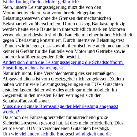
Ist Ihr Tuning für den Motor gefährlich?
Nein, unsere Leistungssteigerung nutzt die von den
Motorenentwicklern von vorne herein eingeplanten
Belastungsreserven ohne die Grenzen der mechanischen
Belastbarkeit zu überschreiten. Durch das sog.Baukastenprinzip
werden heute viele Bauteile in unterschiedlich stark en Motoren
verwendet und deshalb sind die Bauteile mit einer hohen Sicherheit
gegen Überlastung konstruiert. Durch internsive Belastungstest
können wir belegen, dass sowohl thermisch wie auch mechanisch
keinerlei Gefahr für die Bauteile von Motor und Getriebe sowie
anderer kraftübertragender Teile besteht.
Ändert sich durch die Leistungssteigerung die Schadstoffnorm-
Einstufung meines Fahrzeuges?
Natürlich nicht. Eine Verschlechterung des serienmäßigen
Abgasverhaltens ist vom Gesetzgeber nicht zugelassen. Zudem
haben wir für viele Leistungssteigerungen ein TÜV-Gutachten
erstellen lassen, daher wäre dies auch gar nicht möglich. Im
Gegenteil: in den meisten Fällen verringert sich der
Schadstoffausstoß sogar.
Muss die originale Bremsanlage der Mehrleistung angepasst
werden?
Da schon der Fahrzeughersteller für ausreichend große
Sicherheitsreserven gesorgt hat, ist dies nicht erforderlich. Dies
wurde vom TÜV in verschiedenen Gutachten bestätigt.
Um wie viel ändert sich die Endgeschwindigkeit und die