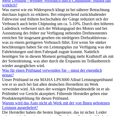
Mehr Leistung - weniger Verbrauch durch Chiptuning! Stimmt das
wirklich?
Was zuerst wie ein Widerspruch klingt ist bei näherer Betrachtung
durchaus logisch zu erklären. Bei entsprechend zurückhaltender
Fahrweise und frühem hochschalten der Gänge reduziert sich der
Verbrauch auch beim Chiptuning um ca. 5-10%. Durch den höheren
Ladedruck verbessert sich der Wirkungsgrad des Motors und bei
Ausnutzung des früher zur Verfügung stehenden Drehmomentes
erreichen Sie insgesamt gesehen ein niedrigeres Drehzahlniveau -
was zu einem geringeren Verbrauch führt. Erst wenn Sie stärker
beschleunigen haben Sie ein Leistungsplus zur Verfügung was den
Fahrleistungen und dem Fahrspaß zugute kommt. Natürlich
benötigen Sie in diesem Moment geringfügig mehr Kraftstoff als mit
der Serienleistung, was aber durch die Ersparnis im Teillastbereich
wieder ausgeglichen wird.
Was für einen Prüfstand verwenden Sie – misst der eigentlich
genau?
Unser Prüfstand ist ein MAHA LPS3000 Allrad Leistungsprüfstand
wie er so auch bei fast allen deutschen Herstellern im Werk
verwendet wird. Als eines der wenigen Prüfstandmodelle ist er als
Prüfmittel vor Gericht akzeptiert. Führende Hersteller geben eine
Produktempfehlung für diesen Prüfstand.
Warum wird das Auto nicht ab Werk mit der von Ihnen gebotenen
Leistung ausgeliefert?
Die Hersteller haben die besten Ingenieure, das ist sicher. Leider