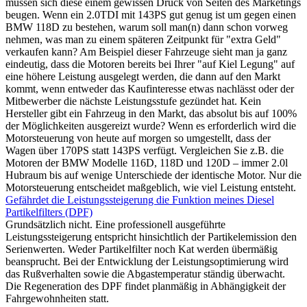
müssen sich diese einem gewissen Druck von Seiten des Marketings
beugen. Wenn ein 2.0TDI mit 143PS gut genug ist um gegen einen
BMW 118D zu bestehen, warum soll man(n) dann schon vorweg
nehmen, was man zu einem späteren Zeitpunkt für "extra Geld"
verkaufen kann? Am Beispiel dieser Fahrzeuge sieht man ja ganz
eindeutig, dass die Motoren bereits bei Ihrer "auf Kiel Legung" auf
eine höhere Leistung ausgelegt werden, die dann auf den Markt
kommt, wenn entweder das Kaufinteresse etwas nachlässt oder der
Mitbewerber die nächste Leistungsstufe gezündet hat. Kein
Hersteller gibt ein Fahrzeug in den Markt, das absolut bis auf 100%
der Möglichkeiten ausgereizt wurde? Wenn es erforderlich wird die
Motorsteuerung von heute auf morgen so umgestellt, dass der
Wagen über 170PS statt 143PS verfügt. Vergleichen Sie z.B. die
Motoren der BMW Modelle 116D, 118D und 120D – immer 2.0l
Hubraum bis auf wenige Unterschiede der identische Motor. Nur die
Motorsteuerung entscheidet maßgeblich, wie viel Leistung entsteht.
Gefährdet die Leistungssteigerung die Funktion meines Diesel
Partikelfilters (DPF)
Grundsätzlich nicht. Eine professionell ausgeführte
Leistungssteigerung entspricht hinsichtlich der Partikelemission den
Serienwerten. Weder Partikelfilter noch Kat werden übermäßig
beansprucht. Bei der Entwicklung der Leistungsoptimierung wird
das Rußverhalten sowie die Abgastemperatur ständig überwacht.
Die Regeneration des DPF findet planmäßig in Abhängigkeit der
Fahrgewohnheiten statt.