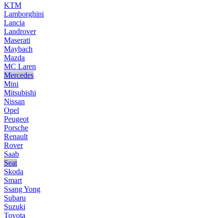
KTM
Lamborghini
Lancia
Landrover
Maserati
Maybach
Mazda
MC Laren
Mercedes
Mini
Mitsubishi
Nissan
Opel
Peugeot
Porsche
Renault
Rover
Saab
Seat
Skoda
Smart
Ssang Yong
Subaru
Suzuki
Toyota