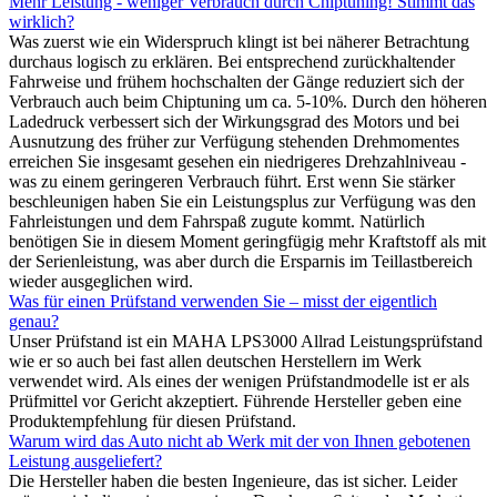
Mehr Leistung - weniger Verbrauch durch Chiptuning! Stimmt das
wirklich?
Was zuerst wie ein Widerspruch klingt ist bei näherer Betrachtung
durchaus logisch zu erklären. Bei entsprechend zurückhaltender
Fahrweise und frühem hochschalten der Gänge reduziert sich der
Verbrauch auch beim Chiptuning um ca. 5-10%. Durch den höheren
Ladedruck verbessert sich der Wirkungsgrad des Motors und bei
Ausnutzung des früher zur Verfügung stehenden Drehmomentes
erreichen Sie insgesamt gesehen ein niedrigeres Drehzahlniveau -
was zu einem geringeren Verbrauch führt. Erst wenn Sie stärker
beschleunigen haben Sie ein Leistungsplus zur Verfügung was den
Fahrleistungen und dem Fahrspaß zugute kommt. Natürlich
benötigen Sie in diesem Moment geringfügig mehr Kraftstoff als mit
der Serienleistung, was aber durch die Ersparnis im Teillastbereich
wieder ausgeglichen wird.
Was für einen Prüfstand verwenden Sie – misst der eigentlich
genau?
Unser Prüfstand ist ein MAHA LPS3000 Allrad Leistungsprüfstand
wie er so auch bei fast allen deutschen Herstellern im Werk
verwendet wird. Als eines der wenigen Prüfstandmodelle ist er als
Prüfmittel vor Gericht akzeptiert. Führende Hersteller geben eine
Produktempfehlung für diesen Prüfstand.
Warum wird das Auto nicht ab Werk mit der von Ihnen gebotenen
Leistung ausgeliefert?
Die Hersteller haben die besten Ingenieure, das ist sicher. Leider