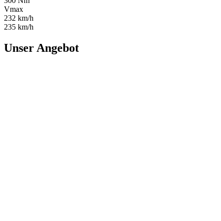
300 Nm
Vmax
232 km/h
235 km/h
Unser Angebot