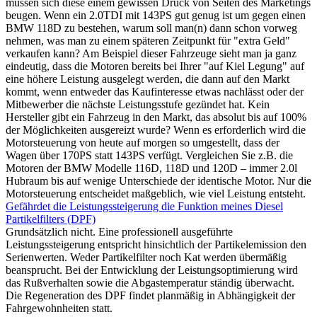
müssen sich diese einem gewissen Druck von Seiten des Marketings
beugen. Wenn ein 2.0TDI mit 143PS gut genug ist um gegen einen
BMW 118D zu bestehen, warum soll man(n) dann schon vorweg
nehmen, was man zu einem späteren Zeitpunkt für "extra Geld"
verkaufen kann? Am Beispiel dieser Fahrzeuge sieht man ja ganz
eindeutig, dass die Motoren bereits bei Ihrer "auf Kiel Legung" auf
eine höhere Leistung ausgelegt werden, die dann auf den Markt
kommt, wenn entweder das Kaufinteresse etwas nachlässt oder der
Mitbewerber die nächste Leistungsstufe gezündet hat. Kein
Hersteller gibt ein Fahrzeug in den Markt, das absolut bis auf 100%
der Möglichkeiten ausgereizt wurde? Wenn es erforderlich wird die
Motorsteuerung von heute auf morgen so umgestellt, dass der
Wagen über 170PS statt 143PS verfügt. Vergleichen Sie z.B. die
Motoren der BMW Modelle 116D, 118D und 120D – immer 2.0l
Hubraum bis auf wenige Unterschiede der identische Motor. Nur die
Motorsteuerung entscheidet maßgeblich, wie viel Leistung entsteht.
Gefährdet die Leistungssteigerung die Funktion meines Diesel
Partikelfilters (DPF)
Grundsätzlich nicht. Eine professionell ausgeführte
Leistungssteigerung entspricht hinsichtlich der Partikelemission den
Serienwerten. Weder Partikelfilter noch Kat werden übermäßig
beansprucht. Bei der Entwicklung der Leistungsoptimierung wird
das Rußverhalten sowie die Abgastemperatur ständig überwacht.
Die Regeneration des DPF findet planmäßig in Abhängigkeit der
Fahrgewohnheiten statt.