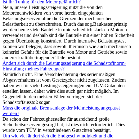
Ist Ihr Tuning für den Motor gefährlich?
Nein, unsere Leistungssteigerung nutzt die von den
Motorenentwicklern von vorne herein eingeplanten
Belastungsreserven ohne die Grenzen der mechanischen
Belastbarkeit zu überschreiten. Durch das sog.Baukastenprinzip
werden heute viele Bauteile in unterschiedlich stark en Motoren
verwendet und deshalb sind die Bauteile mit einer hohen Sicherheit
gegen Überlastung konstruiert. Durch internsive Belastungstest
können wir belegen, dass sowohl thermisch wie auch mechanisch
keinerlei Gefahr für die Bauteile von Motor und Getriebe sowie
anderer kraftübertragender Teile besteht.
Ändert sich durch die Leistungssteigerung die Schadstoffnorm-
Einstufung meines Fahrzeuges?
Natürlich nicht. Eine Verschlechterung des serienmäßigen
Abgasverhaltens ist vom Gesetzgeber nicht zugelassen. Zudem
haben wir für viele Leistungssteigerungen ein TÜV-Gutachten
erstellen lassen, daher wäre dies auch gar nicht möglich. Im
Gegenteil: in den meisten Fällen verringert sich der
Schadstoffausstoß sogar.
Muss die originale Bremsanlage der Mehrleistung angepasst
werden?
Da schon der Fahrzeughersteller für ausreichend große
Sicherheitsreserven gesorgt hat, ist dies nicht erforderlich. Dies
wurde vom TÜV in verschiedenen Gutachten bestätigt.
Um wie viel ändert sich die Endgeschwindigkeit und die