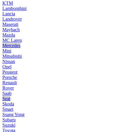
KTM
Lamborghini
Lancia
Landrover
Maserati
Maybach
Mazda
MC Laren
Mercedes
Mini
Mitsubishi
Nissan
Opel
Peugeot
Porsche
Renault
Rover
Saab
Seat
Skoda
Smart
Ssang Yong
Subaru
Suzuki
Toyota