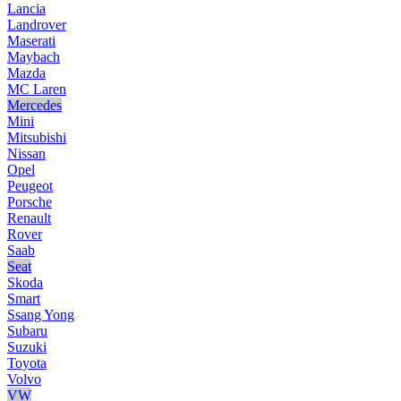
Lancia
Landrover
Maserati
Maybach
Mazda
MC Laren
Mercedes
Mini
Mitsubishi
Nissan
Opel
Peugeot
Porsche
Renault
Rover
Saab
Seat
Skoda
Smart
Ssang Yong
Subaru
Suzuki
Toyota
Volvo
VW