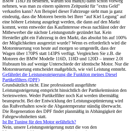
BMW 118D zu bestehen, warum soll man(n) dann schon vorweg
nehmen, was man zu einem späteren Zeitpunkt für "extra Geld"
verkaufen kann? Am Beispiel dieser Fahrzeuge sieht man ja ganz
eindeutig, dass die Motoren bereits bei Ihrer "auf Kiel Legung" auf
eine höhere Leistung ausgelegt werden, die dann auf den Markt
kommt, wenn entweder das Kaufinteresse etwas nachlässt oder der
Mitbewerber die nächste Leistungsstufe gezündet hat. Kein
Hersteller gibt ein Fahrzeug in den Markt, das absolut bis auf 100%
der Möglichkeiten ausgereizt wurde? Wenn es erforderlich wird die
Motorsteuerung von heute auf morgen so umgestellt, dass der
Wagen über 170PS statt 143PS verfügt. Vergleichen Sie z.B. die
Motoren der BMW Modelle 116D, 118D und 120D – immer 2.0l
Hubraum bis auf wenige Unterschiede der identische Motor. Nur die
Motorsteuerung entscheidet maßgeblich, wie viel Leistung entsteht.
Gefährdet die Leistungssteigerung die Funktion meines Diesel
Partikelfilters (DPF)
Grundsätzlich nicht. Eine professionell ausgeführte
Leistungssteigerung entspricht hinsichtlich der Partikelemission den
Serienwerten. Weder Partikelfilter noch Kat werden übermäßig
beansprucht. Bei der Entwicklung der Leistungsoptimierung wird
das Rußverhalten sowie die Abgastemperatur ständig überwacht.
Die Regeneration des DPF findet planmäßig in Abhängigkeit der
Fahrgewohnheiten statt.
Ist Ihr Tuning für den Motor gefährlich?
Nein, unsere Leistungssteigerung nutzt die von den