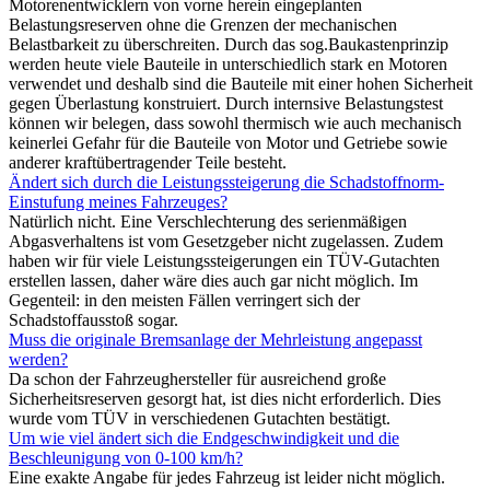
Motorenentwicklern von vorne herein eingeplanten
Belastungsreserven ohne die Grenzen der mechanischen
Belastbarkeit zu überschreiten. Durch das sog.Baukastenprinzip
werden heute viele Bauteile in unterschiedlich stark en Motoren
verwendet und deshalb sind die Bauteile mit einer hohen Sicherheit
gegen Überlastung konstruiert. Durch internsive Belastungstest
können wir belegen, dass sowohl thermisch wie auch mechanisch
keinerlei Gefahr für die Bauteile von Motor und Getriebe sowie
anderer kraftübertragender Teile besteht.
Ändert sich durch die Leistungssteigerung die Schadstoffnorm-
Einstufung meines Fahrzeuges?
Natürlich nicht. Eine Verschlechterung des serienmäßigen
Abgasverhaltens ist vom Gesetzgeber nicht zugelassen. Zudem
haben wir für viele Leistungssteigerungen ein TÜV-Gutachten
erstellen lassen, daher wäre dies auch gar nicht möglich. Im
Gegenteil: in den meisten Fällen verringert sich der
Schadstoffausstoß sogar.
Muss die originale Bremsanlage der Mehrleistung angepasst
werden?
Da schon der Fahrzeughersteller für ausreichend große
Sicherheitsreserven gesorgt hat, ist dies nicht erforderlich. Dies
wurde vom TÜV in verschiedenen Gutachten bestätigt.
Um wie viel ändert sich die Endgeschwindigkeit und die
Beschleunigung von 0-100 km/h?
Eine exakte Angabe für jedes Fahrzeug ist leider nicht möglich.