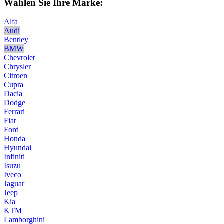
Wählen Sie Ihre Marke:
Alfa
Audi
Bentley
BMW
Chevrolet
Chrysler
Citroen
Cupra
Dacia
Dodge
Ferrari
Fiat
Ford
Honda
Hyundai
Infiniti
Isuzu
Iveco
Jaguar
Jeep
Kia
KTM
Lamborghini