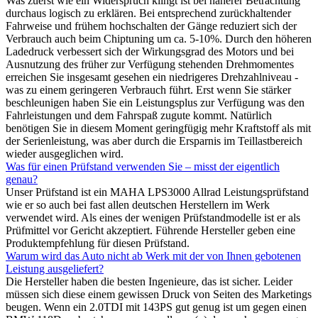
Was zuerst wie ein Widerspruch klingt ist bei näherer Betrachtung
durchaus logisch zu erklären. Bei entsprechend zurückhaltender
Fahrweise und frühem hochschalten der Gänge reduziert sich der
Verbrauch auch beim Chiptuning um ca. 5-10%. Durch den höheren
Ladedruck verbessert sich der Wirkungsgrad des Motors und bei
Ausnutzung des früher zur Verfügung stehenden Drehmomentes
erreichen Sie insgesamt gesehen ein niedrigeres Drehzahlniveau -
was zu einem geringeren Verbrauch führt. Erst wenn Sie stärker
beschleunigen haben Sie ein Leistungsplus zur Verfügung was den
Fahrleistungen und dem Fahrspaß zugute kommt. Natürlich
benötigen Sie in diesem Moment geringfügig mehr Kraftstoff als mit
der Serienleistung, was aber durch die Ersparnis im Teillastbereich
wieder ausgeglichen wird.
Was für einen Prüfstand verwenden Sie – misst der eigentlich
genau?
Unser Prüfstand ist ein MAHA LPS3000 Allrad Leistungsprüfstand
wie er so auch bei fast allen deutschen Herstellern im Werk
verwendet wird. Als eines der wenigen Prüfstandmodelle ist er als
Prüfmittel vor Gericht akzeptiert. Führende Hersteller geben eine
Produktempfehlung für diesen Prüfstand.
Warum wird das Auto nicht ab Werk mit der von Ihnen gebotenen
Leistung ausgeliefert?
Die Hersteller haben die besten Ingenieure, das ist sicher. Leider
müssen sich diese einem gewissen Druck von Seiten des Marketings
beugen. Wenn ein 2.0TDI mit 143PS gut genug ist um gegen einen