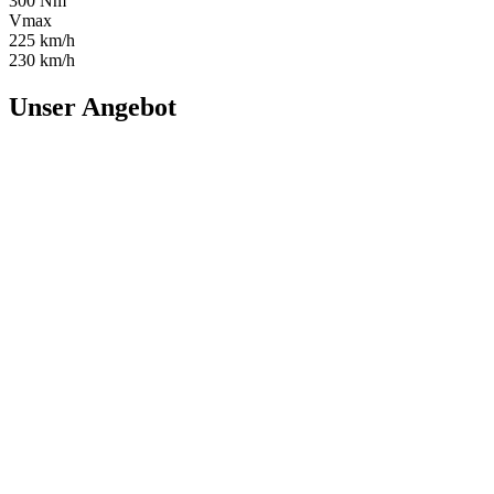
300 Nm
Vmax
225 km/h
230 km/h
Unser Angebot