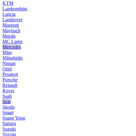
KTM
Lamborghini
Lancia
Landrover
Maserati
Maybach
Mazda
MC Laren
Mercedes
Mini
Mitsubishi
Nissan
Opel
Peugeot
Porsche
Renault
Rover
Saab
Seat
Skoda
Smart
Ssang Yong
Subaru
Suzuki
Toyota