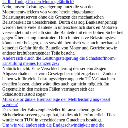
Ist Ihr Tuning für den Motor gefährlich?
Nein, unsere Leistungssteigerung nutzt die von den
Motorenentwicklern von vorne herein eingeplanten
Belastungsreserven ohne die Grenzen der mechanischen
Belastbarkeit zu überschreiten. Durch das sog.Baukastenprinzip
werden heute viele Bauteile in unterschiedlich stark en Motoren
verwendet und deshalb sind die Bauteile mit einer hohen Sicherheit
gegen Überlastung konstruiert. Durch internsive Belastungstest
können wir belegen, dass sowohl thermisch wie auch mechanisch
keinerlei Gefahr für die Bauteile von Motor und Getriebe sowie
anderer kraftübertragender Teile besteht.
Ändert sich durch die Leistungssteigerung die Schadstoffnorm-
Einstufung meines Fahrzeuges?
Natürlich nicht. Eine Verschlechterung des serienmäßigen
Abgasverhaltens ist vom Gesetzgeber nicht zugelassen. Zudem
haben wir für viele Leistungssteigerungen ein TÜV-Gutachten
erstellen lassen, daher wäre dies auch gar nicht möglich. Im
Gegenteil: in den meisten Fällen verringert sich der
Schadstoffausstoß sogar.
Muss die originale Bremsanlage der Mehrleistung angepasst
werden?
Da schon der Fahrzeughersteller für ausreichend große
Sicherheitsreserven gesorgt hat, ist dies nicht erforderlich. Dies
wurde vom TÜV in verschiedenen Gutachten bestätigt.
Um wie viel ändert sich die Endgeschwindigkeit und die