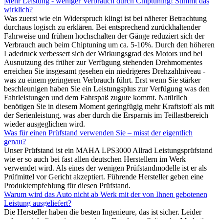
Mehr Leistung - weniger Verbrauch durch Chiptuning! Stimmt das
wirklich?
Was zuerst wie ein Widerspruch klingt ist bei näherer Betrachtung
durchaus logisch zu erklären. Bei entsprechend zurückhaltender
Fahrweise und frühem hochschalten der Gänge reduziert sich der
Verbrauch auch beim Chiptuning um ca. 5-10%. Durch den höheren
Ladedruck verbessert sich der Wirkungsgrad des Motors und bei
Ausnutzung des früher zur Verfügung stehenden Drehmomentes
erreichen Sie insgesamt gesehen ein niedrigeres Drehzahlniveau -
was zu einem geringeren Verbrauch führt. Erst wenn Sie stärker
beschleunigen haben Sie ein Leistungsplus zur Verfügung was den
Fahrleistungen und dem Fahrspaß zugute kommt. Natürlich
benötigen Sie in diesem Moment geringfügig mehr Kraftstoff als mit
der Serienleistung, was aber durch die Ersparnis im Teillastbereich
wieder ausgeglichen wird.
Was für einen Prüfstand verwenden Sie – misst der eigentlich
genau?
Unser Prüfstand ist ein MAHA LPS3000 Allrad Leistungsprüfstand
wie er so auch bei fast allen deutschen Herstellern im Werk
verwendet wird. Als eines der wenigen Prüfstandmodelle ist er als
Prüfmittel vor Gericht akzeptiert. Führende Hersteller geben eine
Produktempfehlung für diesen Prüfstand.
Warum wird das Auto nicht ab Werk mit der von Ihnen gebotenen
Leistung ausgeliefert?
Die Hersteller haben die besten Ingenieure, das ist sicher. Leider