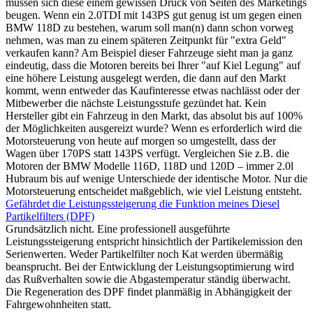
müssen sich diese einem gewissen Druck von Seiten des Marketings
beugen. Wenn ein 2.0TDI mit 143PS gut genug ist um gegen einen
BMW 118D zu bestehen, warum soll man(n) dann schon vorweg
nehmen, was man zu einem späteren Zeitpunkt für "extra Geld"
verkaufen kann? Am Beispiel dieser Fahrzeuge sieht man ja ganz
eindeutig, dass die Motoren bereits bei Ihrer "auf Kiel Legung" auf
eine höhere Leistung ausgelegt werden, die dann auf den Markt
kommt, wenn entweder das Kaufinteresse etwas nachlässt oder der
Mitbewerber die nächste Leistungsstufe gezündet hat. Kein
Hersteller gibt ein Fahrzeug in den Markt, das absolut bis auf 100%
der Möglichkeiten ausgereizt wurde? Wenn es erforderlich wird die
Motorsteuerung von heute auf morgen so umgestellt, dass der
Wagen über 170PS statt 143PS verfügt. Vergleichen Sie z.B. die
Motoren der BMW Modelle 116D, 118D und 120D – immer 2.0l
Hubraum bis auf wenige Unterschiede der identische Motor. Nur die
Motorsteuerung entscheidet maßgeblich, wie viel Leistung entsteht.
Gefährdet die Leistungssteigerung die Funktion meines Diesel
Partikelfilters (DPF)
Grundsätzlich nicht. Eine professionell ausgeführte
Leistungssteigerung entspricht hinsichtlich der Partikelemission den
Serienwerten. Weder Partikelfilter noch Kat werden übermäßig
beansprucht. Bei der Entwicklung der Leistungsoptimierung wird
das Rußverhalten sowie die Abgastemperatur ständig überwacht.
Die Regeneration des DPF findet planmäßig in Abhängigkeit der
Fahrgewohnheiten statt.