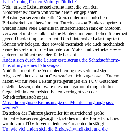
Ist Ihr Tuning für den Motor gefährlich?
Nein, unsere Leistungssteigerung nutzt die von den
Motorenentwicklern von vorne herein eingeplanten
Belastungsreserven ohne die Grenzen der mechanischen
Belastbarkeit zu überschreiten. Durch das sog.Baukastenprinzip
werden heute viele Bauteile in unterschiedlich stark en Motoren
verwendet und deshalb sind die Bauteile mit einer hohen Sicherheit
gegen Überlastung konstruiert. Durch internsive Belastungstest
können wir belegen, dass sowohl thermisch wie auch mechanisch
keinerlei Gefahr für die Bauteile von Motor und Getriebe sowie
anderer kraftübertragender Teile besteht.
Ändert sich durch die Leistungssteigerung die Schadstoffnorm-
Einstufung meines Fahrzeuges?
Natürlich nicht. Eine Verschlechterung des serienmäßigen
Abgasverhaltens ist vom Gesetzgeber nicht zugelassen. Zudem
haben wir für viele Leistungssteigerungen ein TÜV-Gutachten
erstellen lassen, daher wäre dies auch gar nicht möglich. Im
Gegenteil: in den meisten Fällen verringert sich der
Schadstoffausstoß sogar.
Muss die originale Bremsanlage der Mehrleistung angepasst
werden?
Da schon der Fahrzeughersteller für ausreichend große
Sicherheitsreserven gesorgt hat, ist dies nicht erforderlich. Dies
wurde vom TÜV in verschiedenen Gutachten bestätigt.
Um wie viel ändert sich die Endgeschwindigkeit und die