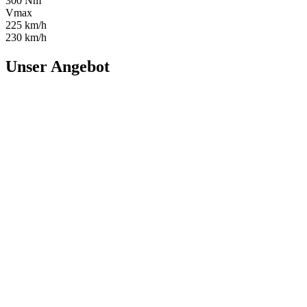
300 Nm
Vmax
225 km/h
230 km/h
Unser Angebot