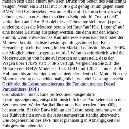
müssen sich diese einem gewissen Druck von Seiten des Marketings
beugen. Wenn ein 2.0TDI mit 143PS gut genug ist um gegen einen
BMW 118D zu bestehen, warum soll man(n) dann schon vorweg
nehmen, was man zu einem späteren Zeitpunkt für "extra Geld"
verkaufen kann? Am Beispiel dieser Fahrzeuge sieht man ja ganz
eindeutig, dass die Motoren bereits bei Ihrer "auf Kiel Legung" auf
eine höhere Leistung ausgelegt werden, die dann auf den Markt
kommt, wenn entweder das Kaufinteresse etwas nachlässt oder der
Mitbewerber die nächste Leistungsstufe gezündet hat. Kein
Hersteller gibt ein Fahrzeug in den Markt, das absolut bis auf 100%
der Möglichkeiten ausgereizt wurde? Wenn es erforderlich wird die
Motorsteuerung von heute auf morgen so umgestellt, dass der
Wagen über 170PS statt 143PS verfügt. Vergleichen Sie z.B. die
Motoren der BMW Modelle 116D, 118D und 120D – immer 2.0l
Hubraum bis auf wenige Unterschiede der identische Motor. Nur die
Motorsteuerung entscheidet maßgeblich, wie viel Leistung entsteht.
Gefährdet die Leistungssteigerung die Funktion meines Diesel
Partikelfilters (DPF)
Grundsätzlich nicht. Eine professionell ausgeführte
Leistungssteigerung entspricht hinsichtlich der Partikelemission den
Serienwerten. Weder Partikelfilter noch Kat werden übermäßig
beansprucht. Bei der Entwicklung der Leistungsoptimierung wird
das Rußverhalten sowie die Abgastemperatur ständig überwacht.
Die Regeneration des DPF findet planmäßig in Abhängigkeit der
Fahrgewohnheiten statt.