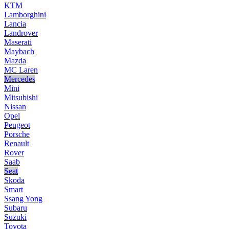
KTM
Lamborghini
Lancia
Landrover
Maserati
Maybach
Mazda
MC Laren
Mercedes
Mini
Mitsubishi
Nissan
Opel
Peugeot
Porsche
Renault
Rover
Saab
Seat
Skoda
Smart
Ssang Yong
Subaru
Suzuki
Toyota