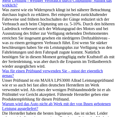
Mehr Leistung - weniger Verbrauch durch Chiptuning! Stimmt das
wirklich?
Was zuerst wie ein Widerspruch klingt ist bei näherer Betrachtung
durchaus logisch zu erklären. Bei entsprechend zurückhaltender
Fahrweise und frühem hochschalten der Gänge reduziert sich der
Verbrauch auch beim Chiptuning um ca. 5-10%. Durch den höheren
Ladedruck verbessert sich der Wirkungsgrad des Motors und bei
Ausnutzung des früher zur Verfügung stehenden Drehmomentes
erreichen Sie insgesamt gesehen ein niedrigeres Drehzahlniveau -
was zu einem geringeren Verbrauch führt. Erst wenn Sie stärker
beschleunigen haben Sie ein Leistungsplus zur Verfügung was den
Fahrleistungen und dem Fahrspaß zugute kommt. Natürlich
benötigen Sie in diesem Moment geringfügig mehr Kraftstoff als mit
der Serienleistung, was aber durch die Ersparnis im Teillastbereich
wieder ausgeglichen wird.
Was für einen Prüfstand verwenden Sie – misst der eigentlich
genau?
Unser Prüfstand ist ein MAHA LPS3000 Allrad Leistungsprüfstand
wie er so auch bei fast allen deutschen Herstellern im Werk
verwendet wird. Als eines der wenigen Prüfstandmodelle ist er als
Prüfmittel vor Gericht akzeptiert. Führende Hersteller geben eine
Produktempfehlung für diesen Prüfstand.
Warum wird das Auto nicht ab Werk mit der von Ihnen gebotenen
Leistung ausgeliefert?
Die Hersteller haben die besten Ingenieure, das ist sicher. Leider