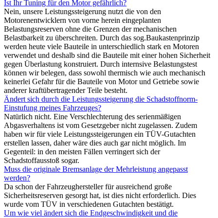
Ist Ihr Tuning für den Motor gefährlich?
Nein, unsere Leistungssteigerung nutzt die von den
Motorenentwicklern von vorne herein eingeplanten
Belastungsreserven ohne die Grenzen der mechanischen
Belastbarkeit zu überschreiten. Durch das sog.Baukastenprinzip
werden heute viele Bauteile in unterschiedlich stark en Motoren
verwendet und deshalb sind die Bauteile mit einer hohen Sicherheit
gegen Überlastung konstruiert. Durch internsive Belastungstest
können wir belegen, dass sowohl thermisch wie auch mechanisch
keinerlei Gefahr für die Bauteile von Motor und Getriebe sowie
anderer kraftübertragender Teile besteht.
Ändert sich durch die Leistungssteigerung die Schadstoffnorm-
Einstufung meines Fahrzeuges?
Natürlich nicht. Eine Verschlechterung des serienmäßigen
Abgasverhaltens ist vom Gesetzgeber nicht zugelassen. Zudem
haben wir für viele Leistungssteigerungen ein TÜV-Gutachten
erstellen lassen, daher wäre dies auch gar nicht möglich. Im
Gegenteil: in den meisten Fällen verringert sich der
Schadstoffausstoß sogar.
Muss die originale Bremsanlage der Mehrleistung angepasst
werden?
Da schon der Fahrzeughersteller für ausreichend große
Sicherheitsreserven gesorgt hat, ist dies nicht erforderlich. Dies
wurde vom TÜV in verschiedenen Gutachten bestätigt.
Um wie viel ändert sich die Endgeschwindigkeit und die