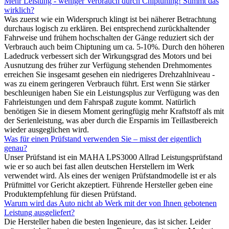
Mehr Leistung - weniger Verbrauch durch Chiptuning! Stimmt das
wirklich?
Was zuerst wie ein Widerspruch klingt ist bei näherer Betrachtung
durchaus logisch zu erklären. Bei entsprechend zurückhaltender
Fahrweise und frühem hochschalten der Gänge reduziert sich der
Verbrauch auch beim Chiptuning um ca. 5-10%. Durch den höheren
Ladedruck verbessert sich der Wirkungsgrad des Motors und bei
Ausnutzung des früher zur Verfügung stehenden Drehmomentes
erreichen Sie insgesamt gesehen ein niedrigeres Drehzahlniveau -
was zu einem geringeren Verbrauch führt. Erst wenn Sie stärker
beschleunigen haben Sie ein Leistungsplus zur Verfügung was den
Fahrleistungen und dem Fahrspaß zugute kommt. Natürlich
benötigen Sie in diesem Moment geringfügig mehr Kraftstoff als mit
der Serienleistung, was aber durch die Ersparnis im Teillastbereich
wieder ausgeglichen wird.
Was für einen Prüfstand verwenden Sie – misst der eigentlich
genau?
Unser Prüfstand ist ein MAHA LPS3000 Allrad Leistungsprüfstand
wie er so auch bei fast allen deutschen Herstellern im Werk
verwendet wird. Als eines der wenigen Prüfstandmodelle ist er als
Prüfmittel vor Gericht akzeptiert. Führende Hersteller geben eine
Produktempfehlung für diesen Prüfstand.
Warum wird das Auto nicht ab Werk mit der von Ihnen gebotenen
Leistung ausgeliefert?
Die Hersteller haben die besten Ingenieure, das ist sicher. Leider