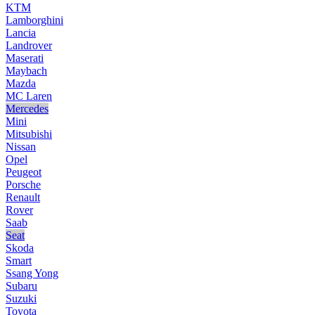
KTM
Lamborghini
Lancia
Landrover
Maserati
Maybach
Mazda
MC Laren
Mercedes
Mini
Mitsubishi
Nissan
Opel
Peugeot
Porsche
Renault
Rover
Saab
Seat
Skoda
Smart
Ssang Yong
Subaru
Suzuki
Toyota