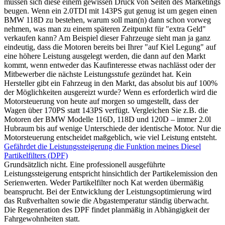
müssen sich diese einem gewissen Druck von Seiten des Marketings
beugen. Wenn ein 2.0TDI mit 143PS gut genug ist um gegen einen
BMW 118D zu bestehen, warum soll man(n) dann schon vorweg
nehmen, was man zu einem späteren Zeitpunkt für "extra Geld"
verkaufen kann? Am Beispiel dieser Fahrzeuge sieht man ja ganz
eindeutig, dass die Motoren bereits bei Ihrer "auf Kiel Legung" auf
eine höhere Leistung ausgelegt werden, die dann auf den Markt
kommt, wenn entweder das Kaufinteresse etwas nachlässt oder der
Mitbewerber die nächste Leistungsstufe gezündet hat. Kein
Hersteller gibt ein Fahrzeug in den Markt, das absolut bis auf 100%
der Möglichkeiten ausgereizt wurde? Wenn es erforderlich wird die
Motorsteuerung von heute auf morgen so umgestellt, dass der
Wagen über 170PS statt 143PS verfügt. Vergleichen Sie z.B. die
Motoren der BMW Modelle 116D, 118D und 120D – immer 2.0l
Hubraum bis auf wenige Unterschiede der identische Motor. Nur die
Motorsteuerung entscheidet maßgeblich, wie viel Leistung entsteht.
Gefährdet die Leistungssteigerung die Funktion meines Diesel
Partikelfilters (DPF)
Grundsätzlich nicht. Eine professionell ausgeführte
Leistungssteigerung entspricht hinsichtlich der Partikelemission den
Serienwerten. Weder Partikelfilter noch Kat werden übermäßig
beansprucht. Bei der Entwicklung der Leistungsoptimierung wird
das Rußverhalten sowie die Abgastemperatur ständig überwacht.
Die Regeneration des DPF findet planmäßig in Abhängigkeit der
Fahrgewohnheiten statt.