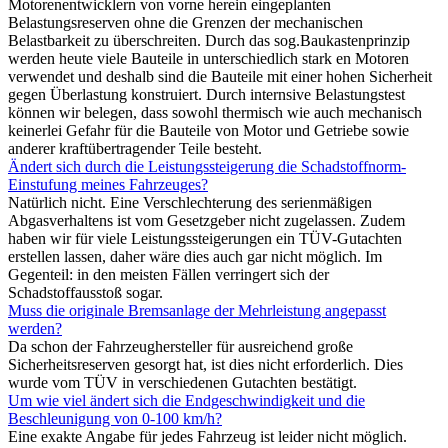
Motorenentwicklern von vorne herein eingeplanten
Belastungsreserven ohne die Grenzen der mechanischen
Belastbarkeit zu überschreiten. Durch das sog.Baukastenprinzip
werden heute viele Bauteile in unterschiedlich stark en Motoren
verwendet und deshalb sind die Bauteile mit einer hohen Sicherheit
gegen Überlastung konstruiert. Durch internsive Belastungstest
können wir belegen, dass sowohl thermisch wie auch mechanisch
keinerlei Gefahr für die Bauteile von Motor und Getriebe sowie
anderer kraftübertragender Teile besteht.
Ändert sich durch die Leistungssteigerung die Schadstoffnorm-
Einstufung meines Fahrzeuges?
Natürlich nicht. Eine Verschlechterung des serienmäßigen
Abgasverhaltens ist vom Gesetzgeber nicht zugelassen. Zudem
haben wir für viele Leistungssteigerungen ein TÜV-Gutachten
erstellen lassen, daher wäre dies auch gar nicht möglich. Im
Gegenteil: in den meisten Fällen verringert sich der
Schadstoffausstoß sogar.
Muss die originale Bremsanlage der Mehrleistung angepasst
werden?
Da schon der Fahrzeughersteller für ausreichend große
Sicherheitsreserven gesorgt hat, ist dies nicht erforderlich. Dies
wurde vom TÜV in verschiedenen Gutachten bestätigt.
Um wie viel ändert sich die Endgeschwindigkeit und die
Beschleunigung von 0-100 km/h?
Eine exakte Angabe für jedes Fahrzeug ist leider nicht möglich.