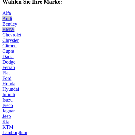
Wählen Sie Ihre Marke:
Alfa
Audi
Bentley
BMW
Chevrolet
Chrysler
Citroen
Cupra
Dacia
Dodge
Ferrari
Fiat
Ford
Honda
Hyundai
Infiniti
Isuzu
Iveco
Jaguar
Jeep
Kia
KTM
Lamborghini