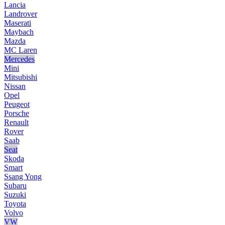
Lancia
Landrover
Maserati
Maybach
Mazda
MC Laren
Mercedes
Mini
Mitsubishi
Nissan
Opel
Peugeot
Porsche
Renault
Rover
Saab
Seat
Skoda
Smart
Ssang Yong
Subaru
Suzuki
Toyota
Volvo
VW