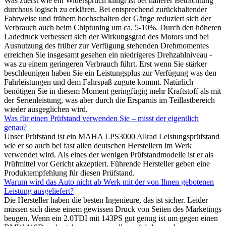
Was zuerst wie ein Widerspruch klingt ist bei näherer Betrachtung
durchaus logisch zu erklären. Bei entsprechend zurückhaltender
Fahrweise und frühem hochschalten der Gänge reduziert sich der
Verbrauch auch beim Chiptuning um ca. 5-10%. Durch den höheren
Ladedruck verbessert sich der Wirkungsgrad des Motors und bei
Ausnutzung des früher zur Verfügung stehenden Drehmomentes
erreichen Sie insgesamt gesehen ein niedrigeres Drehzahlniveau -
was zu einem geringeren Verbrauch führt. Erst wenn Sie stärker
beschleunigen haben Sie ein Leistungsplus zur Verfügung was den
Fahrleistungen und dem Fahrspaß zugute kommt. Natürlich
benötigen Sie in diesem Moment geringfügig mehr Kraftstoff als mit
der Serienleistung, was aber durch die Ersparnis im Teillastbereich
wieder ausgeglichen wird.
Was für einen Prüfstand verwenden Sie – misst der eigentlich
genau?
Unser Prüfstand ist ein MAHA LPS3000 Allrad Leistungsprüfstand
wie er so auch bei fast allen deutschen Herstellern im Werk
verwendet wird. Als eines der wenigen Prüfstandmodelle ist er als
Prüfmittel vor Gericht akzeptiert. Führende Hersteller geben eine
Produktempfehlung für diesen Prüfstand.
Warum wird das Auto nicht ab Werk mit der von Ihnen gebotenen
Leistung ausgeliefert?
Die Hersteller haben die besten Ingenieure, das ist sicher. Leider
müssen sich diese einem gewissen Druck von Seiten des Marketings
beugen. Wenn ein 2.0TDI mit 143PS gut genug ist um gegen einen