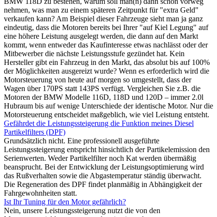
BMW 118D zu bestehen, warum soll man(n) dann schon vorweg
nehmen, was man zu einem späteren Zeitpunkt für "extra Geld"
verkaufen kann? Am Beispiel dieser Fahrzeuge sieht man ja ganz
eindeutig, dass die Motoren bereits bei Ihrer "auf Kiel Legung" auf
eine höhere Leistung ausgelegt werden, die dann auf den Markt
kommt, wenn entweder das Kaufinteresse etwas nachlässt oder der
Mitbewerber die nächste Leistungsstufe gezündet hat. Kein
Hersteller gibt ein Fahrzeug in den Markt, das absolut bis auf 100%
der Möglichkeiten ausgereizt wurde? Wenn es erforderlich wird die
Motorsteuerung von heute auf morgen so umgestellt, dass der
Wagen über 170PS statt 143PS verfügt. Vergleichen Sie z.B. die
Motoren der BMW Modelle 116D, 118D und 120D – immer 2.0l
Hubraum bis auf wenige Unterschiede der identische Motor. Nur die
Motorsteuerung entscheidet maßgeblich, wie viel Leistung entsteht.
Gefährdet die Leistungssteigerung die Funktion meines Diesel
Partikelfilters (DPF)
Grundsätzlich nicht. Eine professionell ausgeführte
Leistungssteigerung entspricht hinsichtlich der Partikelemission den
Serienwerten. Weder Partikelfilter noch Kat werden übermäßig
beansprucht. Bei der Entwicklung der Leistungsoptimierung wird
das Rußverhalten sowie die Abgastemperatur ständig überwacht.
Die Regeneration des DPF findet planmäßig in Abhängigkeit der
Fahrgewohnheiten statt.
Ist Ihr Tuning für den Motor gefährlich?
Nein, unsere Leistungssteigerung nutzt die von den