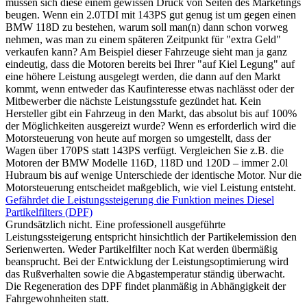
müssen sich diese einem gewissen Druck von Seiten des Marketings
beugen. Wenn ein 2.0TDI mit 143PS gut genug ist um gegen einen
BMW 118D zu bestehen, warum soll man(n) dann schon vorweg
nehmen, was man zu einem späteren Zeitpunkt für "extra Geld"
verkaufen kann? Am Beispiel dieser Fahrzeuge sieht man ja ganz
eindeutig, dass die Motoren bereits bei Ihrer "auf Kiel Legung" auf
eine höhere Leistung ausgelegt werden, die dann auf den Markt
kommt, wenn entweder das Kaufinteresse etwas nachlässt oder der
Mitbewerber die nächste Leistungsstufe gezündet hat. Kein
Hersteller gibt ein Fahrzeug in den Markt, das absolut bis auf 100%
der Möglichkeiten ausgereizt wurde? Wenn es erforderlich wird die
Motorsteuerung von heute auf morgen so umgestellt, dass der
Wagen über 170PS statt 143PS verfügt. Vergleichen Sie z.B. die
Motoren der BMW Modelle 116D, 118D und 120D – immer 2.0l
Hubraum bis auf wenige Unterschiede der identische Motor. Nur die
Motorsteuerung entscheidet maßgeblich, wie viel Leistung entsteht.
Gefährdet die Leistungssteigerung die Funktion meines Diesel
Partikelfilters (DPF)
Grundsätzlich nicht. Eine professionell ausgeführte
Leistungssteigerung entspricht hinsichtlich der Partikelemission den
Serienwerten. Weder Partikelfilter noch Kat werden übermäßig
beansprucht. Bei der Entwicklung der Leistungsoptimierung wird
das Rußverhalten sowie die Abgastemperatur ständig überwacht.
Die Regeneration des DPF findet planmäßig in Abhängigkeit der
Fahrgewohnheiten statt.