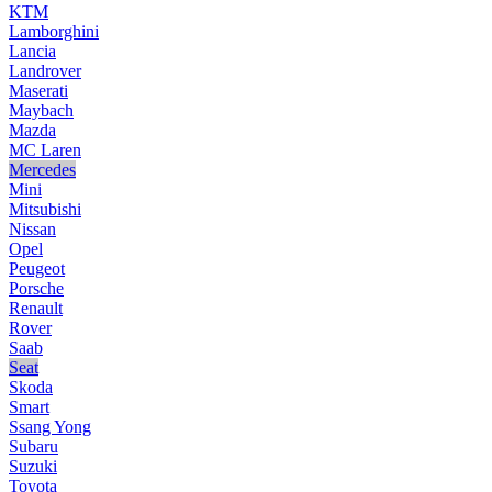
KTM
Lamborghini
Lancia
Landrover
Maserati
Maybach
Mazda
MC Laren
Mercedes
Mini
Mitsubishi
Nissan
Opel
Peugeot
Porsche
Renault
Rover
Saab
Seat
Skoda
Smart
Ssang Yong
Subaru
Suzuki
Toyota