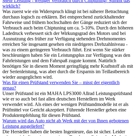
Mehr Leistung - weniger Verbrauch durch Chiptuning! Stimmt das
wirklich?
Was zuerst wie ein Widerspruch klingt ist bei näherer Betrachtung
durchaus logisch zu erklären. Bei entsprechend zurückhaltender
Fahrweise und frühem hochschalten der Gänge reduziert sich der
Verbrauch auch beim Chiptuning um ca. 5-10%. Durch den höheren
Ladedruck verbessert sich der Wirkungsgrad des Motors und bei
Ausnutzung des früher zur Verfügung stehenden Drehmomentes
erreichen Sie insgesamt gesehen ein niedrigeres Drehzahlniveau -
was zu einem geringeren Verbrauch führt. Erst wenn Sie stärker
beschleunigen haben Sie ein Leistungsplus zur Verfügung was den
Fahrleistungen und dem Fahrspaß zugute kommt. Natürlich
benötigen Sie in diesem Moment geringfügig mehr Kraftstoff als mit
der Serienleistung, was aber durch die Ersparnis im Teillastbereich
wieder ausgeglichen wird.
Was für einen Prüfstand verwenden Sie – misst der eigentlich
genau?
Unser Prüfstand ist ein MAHA LPS3000 Allrad Leistungsprüfstand
wie er so auch bei fast allen deutschen Herstellern im Werk
verwendet wird. Als eines der wenigen Prüfstandmodelle ist er als
Prüfmittel vor Gericht akzeptiert. Führende Hersteller geben eine
Produktempfehlung für diesen Prüfstand.
Warum wird das Auto nicht ab Werk mit der von Ihnen gebotenen
Leistung ausgeliefert?
Die Hersteller haben die besten Ingenieure, das ist sicher. Leider