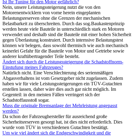
Ist Ihr Tuning für den Motor gefährlich?
Nein, unsere Leistungssteigerung nutzt die von den
Motorenentwicklern von vorne herein eingeplanten
Belastungsreserven ohne die Grenzen der mechanischen
Belastbarkeit zu überschreiten. Durch das sog.Baukastenprinzip
werden heute viele Bauteile in unterschiedlich stark en Motoren
verwendet und deshalb sind die Bauteile mit einer hohen Sicherheit
gegen Überlastung konstruiert. Durch internsive Belastungstest
können wir belegen, dass sowohl thermisch wie auch mechanisch
keinerlei Gefahr für die Bauteile von Motor und Getriebe sowie
anderer kraftübertragender Teile besteht.
Ändert sich durch die Leistungssteigerung die Schadstoffnorm-
Einstufung meines Fahrzeuges?
Natürlich nicht. Eine Verschlechterung des serienmäßigen
Abgasverhaltens ist vom Gesetzgeber nicht zugelassen. Zudem
haben wir für viele Leistungssteigerungen ein TÜV-Gutachten
erstellen lassen, daher wäre dies auch gar nicht möglich. Im
Gegenteil: in den meisten Fällen verringert sich der
Schadstoffausstoß sogar.
Muss die originale Bremsanlage der Mehrleistung angepasst
werden?
Da schon der Fahrzeughersteller für ausreichend große
Sicherheitsreserven gesorgt hat, ist dies nicht erforderlich. Dies
wurde vom TÜV in verschiedenen Gutachten bestätigt.
Um wie viel ändert sich die Endgeschwindigkeit und die