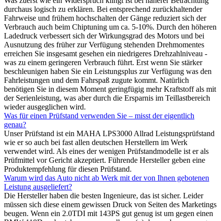
Was zuerst wie ein Widerspruch klingt ist bei näherer Betrachtung
durchaus logisch zu erklären. Bei entsprechend zurückhaltender
Fahrweise und frühem hochschalten der Gänge reduziert sich der
Verbrauch auch beim Chiptuning um ca. 5-10%. Durch den höheren
Ladedruck verbessert sich der Wirkungsgrad des Motors und bei
Ausnutzung des früher zur Verfügung stehenden Drehmomentes
erreichen Sie insgesamt gesehen ein niedrigeres Drehzahlniveau -
was zu einem geringeren Verbrauch führt. Erst wenn Sie stärker
beschleunigen haben Sie ein Leistungsplus zur Verfügung was den
Fahrleistungen und dem Fahrspaß zugute kommt. Natürlich
benötigen Sie in diesem Moment geringfügig mehr Kraftstoff als mit
der Serienleistung, was aber durch die Ersparnis im Teillastbereich
wieder ausgeglichen wird.
Was für einen Prüfstand verwenden Sie – misst der eigentlich
genau?
Unser Prüfstand ist ein MAHA LPS3000 Allrad Leistungsprüfstand
wie er so auch bei fast allen deutschen Herstellern im Werk
verwendet wird. Als eines der wenigen Prüfstandmodelle ist er als
Prüfmittel vor Gericht akzeptiert. Führende Hersteller geben eine
Produktempfehlung für diesen Prüfstand.
Warum wird das Auto nicht ab Werk mit der von Ihnen gebotenen
Leistung ausgeliefert?
Die Hersteller haben die besten Ingenieure, das ist sicher. Leider
müssen sich diese einem gewissen Druck von Seiten des Marketings
beugen. Wenn ein 2.0TDI mit 143PS gut genug ist um gegen einen