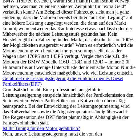
BMW 118D zu bestehen, warum soll man(n) dann schon vorweg
nehmen, was man zu einem späteren Zeitpunkt für "extra Geld"
verkaufen kann? Am Beispiel dieser Fahrzeuge sieht man ja ganz
eindeutig, dass die Motoren bereits bei Ihrer "auf Kiel Legung" auf
eine höhere Leistung ausgelegt werden, die dann auf den Markt
kommt, wenn entweder das Kaufinteresse etwas nachlässt oder der
Mitbewerber die nächste Leistungsstufe gezündet hat. Kein
Hersteller gibt ein Fahrzeug in den Markt, das absolut bis auf 100%
der Möglichkeiten ausgereizt wurde? Wenn es erforderlich wird die
Motorsteuerung von heute auf morgen so umgestellt, dass der
Wagen über 170PS statt 143PS verfügt. Vergleichen Sie z.B. die
Motoren der BMW Modelle 116D, 118D und 120D – immer 2.0l
Hubraum bis auf wenige Unterschiede der identische Motor. Nur die
Motorsteuerung entscheidet maßgeblich, wie viel Leistung entsteht.
Gefährdet die Leistungssteigerung die Funktion meines Diesel
Partikelfilters (DPF)
Grundsätzlich nicht. Eine professionell ausgeführte
Leistungssteigerung entspricht hinsichtlich der Partikelemission den
Serienwerten. Weder Partikelfilter noch Kat werden übermäßig
beansprucht. Bei der Entwicklung der Leistungsoptimierung wird
das Rußverhalten sowie die Abgastemperatur ständig überwacht.
Die Regeneration des DPF findet planmäßig in Abhängigkeit der
Fahrgewohnheiten statt.
Ist Ihr Tuning für den Motor gefährlich?
Nein, unsere Leistungssteigerung nutzt die von den