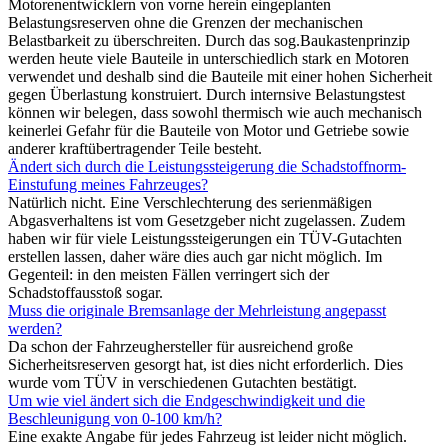
Motorenentwicklern von vorne herein eingeplanten
Belastungsreserven ohne die Grenzen der mechanischen
Belastbarkeit zu überschreiten. Durch das sog.Baukastenprinzip
werden heute viele Bauteile in unterschiedlich stark en Motoren
verwendet und deshalb sind die Bauteile mit einer hohen Sicherheit
gegen Überlastung konstruiert. Durch internsive Belastungstest
können wir belegen, dass sowohl thermisch wie auch mechanisch
keinerlei Gefahr für die Bauteile von Motor und Getriebe sowie
anderer kraftübertragender Teile besteht.
Ändert sich durch die Leistungssteigerung die Schadstoffnorm-
Einstufung meines Fahrzeuges?
Natürlich nicht. Eine Verschlechterung des serienmäßigen
Abgasverhaltens ist vom Gesetzgeber nicht zugelassen. Zudem
haben wir für viele Leistungssteigerungen ein TÜV-Gutachten
erstellen lassen, daher wäre dies auch gar nicht möglich. Im
Gegenteil: in den meisten Fällen verringert sich der
Schadstoffausstoß sogar.
Muss die originale Bremsanlage der Mehrleistung angepasst
werden?
Da schon der Fahrzeughersteller für ausreichend große
Sicherheitsreserven gesorgt hat, ist dies nicht erforderlich. Dies
wurde vom TÜV in verschiedenen Gutachten bestätigt.
Um wie viel ändert sich die Endgeschwindigkeit und die
Beschleunigung von 0-100 km/h?
Eine exakte Angabe für jedes Fahrzeug ist leider nicht möglich.