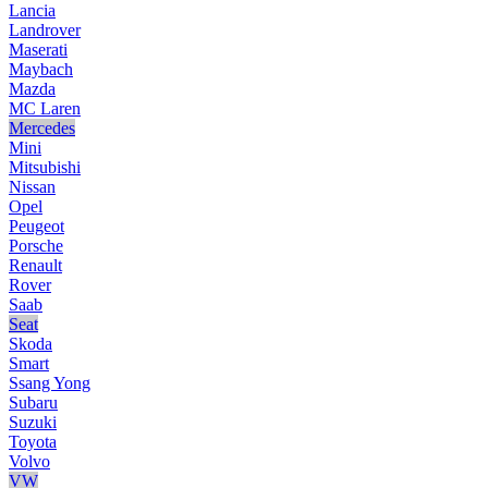
Lancia
Landrover
Maserati
Maybach
Mazda
MC Laren
Mercedes
Mini
Mitsubishi
Nissan
Opel
Peugeot
Porsche
Renault
Rover
Saab
Seat
Skoda
Smart
Ssang Yong
Subaru
Suzuki
Toyota
Volvo
VW