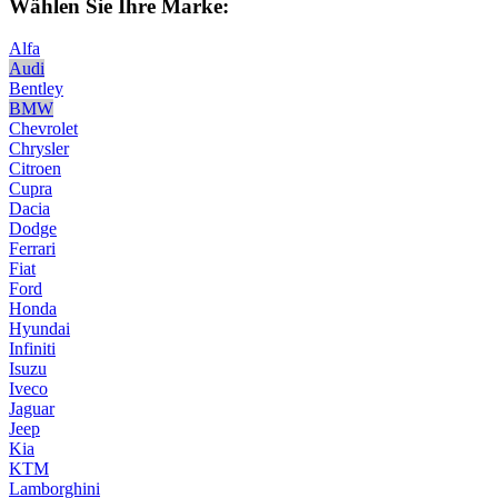
Wählen Sie Ihre Marke:
Alfa
Audi
Bentley
BMW
Chevrolet
Chrysler
Citroen
Cupra
Dacia
Dodge
Ferrari
Fiat
Ford
Honda
Hyundai
Infiniti
Isuzu
Iveco
Jaguar
Jeep
Kia
KTM
Lamborghini