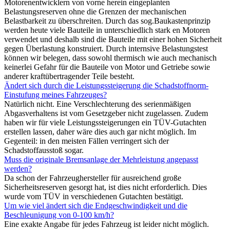
Motorenentwicklern von vorne herein eingeplanten
Belastungsreserven ohne die Grenzen der mechanischen
Belastbarkeit zu überschreiten. Durch das sog.Baukastenprinzip
werden heute viele Bauteile in unterschiedlich stark en Motoren
verwendet und deshalb sind die Bauteile mit einer hohen Sicherheit
gegen Überlastung konstruiert. Durch internsive Belastungstest
können wir belegen, dass sowohl thermisch wie auch mechanisch
keinerlei Gefahr für die Bauteile von Motor und Getriebe sowie
anderer kraftübertragender Teile besteht.
Ändert sich durch die Leistungssteigerung die Schadstoffnorm-
Einstufung meines Fahrzeuges?
Natürlich nicht. Eine Verschlechterung des serienmäßigen
Abgasverhaltens ist vom Gesetzgeber nicht zugelassen. Zudem
haben wir für viele Leistungssteigerungen ein TÜV-Gutachten
erstellen lassen, daher wäre dies auch gar nicht möglich. Im
Gegenteil: in den meisten Fällen verringert sich der
Schadstoffausstoß sogar.
Muss die originale Bremsanlage der Mehrleistung angepasst
werden?
Da schon der Fahrzeughersteller für ausreichend große
Sicherheitsreserven gesorgt hat, ist dies nicht erforderlich. Dies
wurde vom TÜV in verschiedenen Gutachten bestätigt.
Um wie viel ändert sich die Endgeschwindigkeit und die
Beschleunigung von 0-100 km/h?
Eine exakte Angabe für jedes Fahrzeug ist leider nicht möglich.