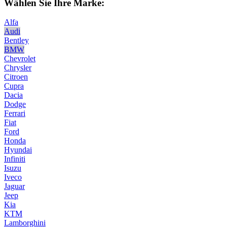
Wählen Sie Ihre Marke:
Alfa
Audi
Bentley
BMW
Chevrolet
Chrysler
Citroen
Cupra
Dacia
Dodge
Ferrari
Fiat
Ford
Honda
Hyundai
Infiniti
Isuzu
Iveco
Jaguar
Jeep
Kia
KTM
Lamborghini