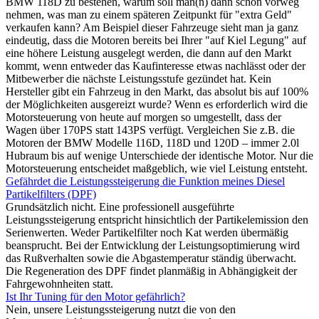
BMW 118D zu bestehen, warum soll man(n) dann schon vorweg
nehmen, was man zu einem späteren Zeitpunkt für "extra Geld"
verkaufen kann? Am Beispiel dieser Fahrzeuge sieht man ja ganz
eindeutig, dass die Motoren bereits bei Ihrer "auf Kiel Legung" auf
eine höhere Leistung ausgelegt werden, die dann auf den Markt
kommt, wenn entweder das Kaufinteresse etwas nachlässt oder der
Mitbewerber die nächste Leistungsstufe gezündet hat. Kein
Hersteller gibt ein Fahrzeug in den Markt, das absolut bis auf 100%
der Möglichkeiten ausgereizt wurde? Wenn es erforderlich wird die
Motorsteuerung von heute auf morgen so umgestellt, dass der
Wagen über 170PS statt 143PS verfügt. Vergleichen Sie z.B. die
Motoren der BMW Modelle 116D, 118D und 120D – immer 2.0l
Hubraum bis auf wenige Unterschiede der identische Motor. Nur die
Motorsteuerung entscheidet maßgeblich, wie viel Leistung entsteht.
Gefährdet die Leistungssteigerung die Funktion meines Diesel
Partikelfilters (DPF)
Grundsätzlich nicht. Eine professionell ausgeführte
Leistungssteigerung entspricht hinsichtlich der Partikelemission den
Serienwerten. Weder Partikelfilter noch Kat werden übermäßig
beansprucht. Bei der Entwicklung der Leistungsoptimierung wird
das Rußverhalten sowie die Abgastemperatur ständig überwacht.
Die Regeneration des DPF findet planmäßig in Abhängigkeit der
Fahrgewohnheiten statt.
Ist Ihr Tuning für den Motor gefährlich?
Nein, unsere Leistungssteigerung nutzt die von den