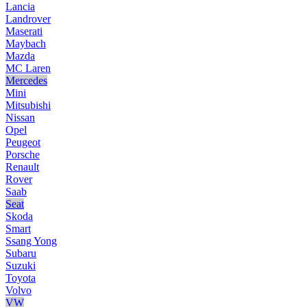
Lancia
Landrover
Maserati
Maybach
Mazda
MC Laren
Mercedes
Mini
Mitsubishi
Nissan
Opel
Peugeot
Porsche
Renault
Rover
Saab
Seat
Skoda
Smart
Ssang Yong
Subaru
Suzuki
Toyota
Volvo
VW