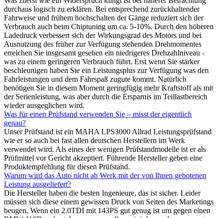
Was zuerst wie ein Widerspruch klingt ist bei näherer Betrachtung
durchaus logisch zu erklären. Bei entsprechend zurückhaltender
Fahrweise und frühem hochschalten der Gänge reduziert sich der
Verbrauch auch beim Chiptuning um ca. 5-10%. Durch den höheren
Ladedruck verbessert sich der Wirkungsgrad des Motors und bei
Ausnutzung des früher zur Verfügung stehenden Drehmomentes
erreichen Sie insgesamt gesehen ein niedrigeres Drehzahlniveau -
was zu einem geringeren Verbrauch führt. Erst wenn Sie stärker
beschleunigen haben Sie ein Leistungsplus zur Verfügung was den
Fahrleistungen und dem Fahrspaß zugute kommt. Natürlich
benötigen Sie in diesem Moment geringfügig mehr Kraftstoff als mit
der Serienleistung, was aber durch die Ersparnis im Teillastbereich
wieder ausgeglichen wird.
Was für einen Prüfstand verwenden Sie – misst der eigentlich
genau?
Unser Prüfstand ist ein MAHA LPS3000 Allrad Leistungsprüfstand
wie er so auch bei fast allen deutschen Herstellern im Werk
verwendet wird. Als eines der wenigen Prüfstandmodelle ist er als
Prüfmittel vor Gericht akzeptiert. Führende Hersteller geben eine
Produktempfehlung für diesen Prüfstand.
Warum wird das Auto nicht ab Werk mit der von Ihnen gebotenen
Leistung ausgeliefert?
Die Hersteller haben die besten Ingenieure, das ist sicher. Leider
müssen sich diese einem gewissen Druck von Seiten des Marketings
beugen. Wenn ein 2.0TDI mit 143PS gut genug ist um gegen einen